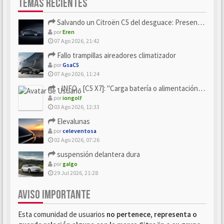
TEMAS RECIENTES
Salvando un Citroën C5 del desguace: Presentación y seguimiento
por
Eren
07 Ago 2026, 21:42
Fallo trampillas aireadores climatizador
por
GsaC5
07 Ago 2026, 11:24
- INFO - [C5 X7]: "Carga batería o alimentación eléctri...
por
iongolf
03 Ago 2026, 12:33
Elevalunas
por
celeventosa
02 Ago 2026, 07:26
suspensión delantera dura
por
galgo
29 Jul 2026, 21:28
AVISO IMPORTANTE
Esta comunidad de usuarios
no pertenece, representa o