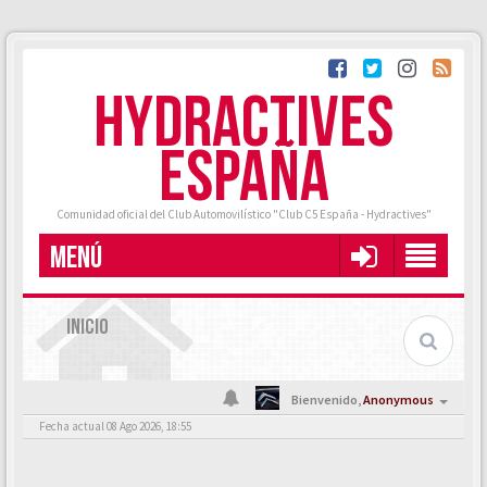
HYDRACTIVES
ESPAÑA
Comunidad oficial del Club Automovilístico "Club C5 España - Hydractives"
MENÚ
INICIO
Bienvenido,
Anonymous
Fecha actual 08 Ago 2026, 18:55