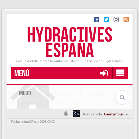
HYDRACTIVES
ESPAÑA
Comunidad oficial del Club Automovilístico "Club C5 España - Hydractives"
MENÚ
INICIO
Bienvenido,
Anonymous
Fecha actual 09 Ago 2026, 00:06