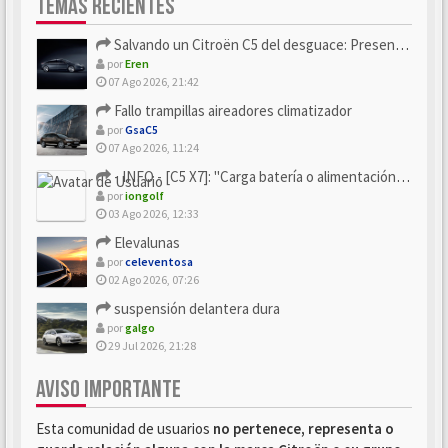
TEMAS RECIENTES
Salvando un Citroën C5 del desguace: Presentación y seguimiento
por
Eren
07 Ago 2026, 21:42
Fallo trampillas aireadores climatizador
por
GsaC5
07 Ago 2026, 11:24
- INFO - [C5 X7]: "Carga batería o alimentación eléctri...
por
iongolf
03 Ago 2026, 12:33
Elevalunas
por
celeventosa
02 Ago 2026, 07:26
suspensión delantera dura
por
galgo
29 Jul 2026, 21:28
AVISO IMPORTANTE
Esta comunidad de usuarios
no pertenece, representa o