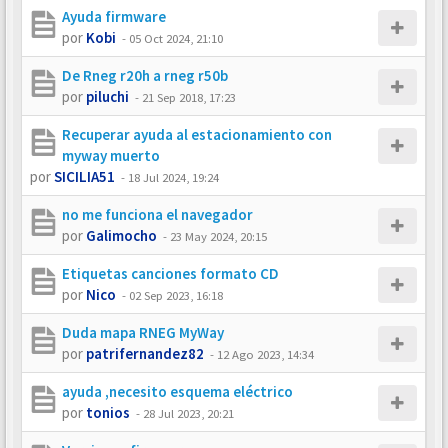
Ayuda firmware
por
Kobi
-
05 Oct 2024, 21:10
De Rneg r20h a rneg r50b
por
piluchi
-
21 Sep 2018, 17:23
Recuperar ayuda al estacionamiento con
myway muerto
por
SICILIA51
-
18 Jul 2024, 19:24
no me funciona el navegador
por
Galimocho
-
23 May 2024, 20:15
Etiquetas canciones formato CD
por
Nico
-
02 Sep 2023, 16:18
Duda mapa RNEG MyWay
por
patrifernandez82
-
12 Ago 2023, 14:34
ayuda ,necesito esquema eléctrico
por
tonios
-
28 Jul 2023, 20:21