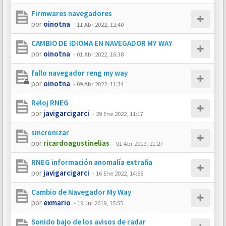
Firmwares navegadores
por
oinotna
-
11 Abr 2022, 12:40
CAMBIO DE IDIOMA EN NAVEGADOR MY WAY
por
oinotna
-
01 Abr 2022, 16:38
fallo navegador reng my way
por
oinotna
-
09 Abr 2022, 11:34
Reloj RNEG
por
javigarcigarci
-
29 Ene 2022, 11:17
sincronizar
por
ricardoagustinelias
-
01 Abr 2019, 21:27
RNEG información anomalía extraña
por
javigarcigarci
-
16 Ene 2022, 14:55
Cambio de Navegador My Way
por
exmario
-
19 Jul 2019, 15:55
Sonido bajo de los avisos de radar