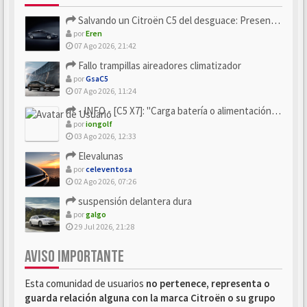
Salvando un Citroën C5 del desguace: Presentación y seguimiento
por
Eren
07 Ago 2026, 21:42
Fallo trampillas aireadores climatizador
por
GsaC5
07 Ago 2026, 11:24
- INFO - [C5 X7]: "Carga batería o alimentación eléctri...
por
iongolf
03 Ago 2026, 12:33
Elevalunas
por
celeventosa
02 Ago 2026, 07:26
suspensión delantera dura
por
galgo
29 Jul 2026, 21:28
AVISO IMPORTANTE
Esta comunidad de usuarios
no pertenece, representa o
guarda relación alguna con la marca Citroën o su grupo