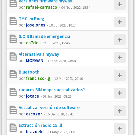
Versiones firmware myway
por
rafael-carrasco
-
04 Nov 2022, 18:34
TMC en Rneg
por
joselones
-
18 Jul 2023, 10:14
S.O.S llamada emergencia
por
ea7de
-
12 Jul 2023, 12:45
Alternativa a myway
por
MORGAN
-
12 Ene 2020, 23:58
Bluetooth
por
francisco-lg
-
12 Mar 2023, 20:10
radares SIN mapas actualizados?
por
jotace
-
07 Jun 2023, 08:25
Actualizar versión de software
por
escozor
-
15 Dic 2010, 18:41
Extracción radio C5 lll
por
brazuelo
-
31 May 2022, 11:01