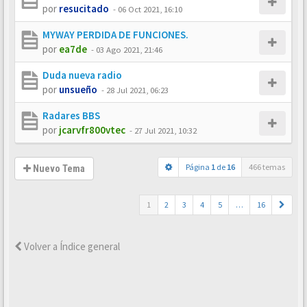
por
resucitado
-
06 Oct 2021, 16:10
MYWAY PERDIDA DE FUNCIONES.
por
ea7de
-
03 Ago 2021, 21:46
Duda nueva radio
por
unsueño
-
28 Jul 2021, 06:23
Radares BBS
por
jcarvfr800vtec
-
27 Jul 2021, 10:32
Página
1
de
16
466 temas
Nuevo Tema
1
2
3
4
5
…
16
Volver a Índice general