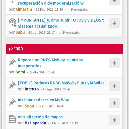
recuperación o de modernización?
por
Almartin
-
19 Feb 2022, 13:46
- In:
Preséntate.
[IMPORTANTE] ¿Cómo subir FOTOS y VÍDEOS?:
Sistema actualizado.
por
Sabu
-
30 Jul 2018, 21:17
- In:
Preséntate.
FORO
Reparación RNEG MyWay, reinicios
inesperados...
por
Somi
-
23 Abr 2016, 17:43
[TOPIC] Radares RN3G MyW@y Fijos y Móviles
por
intruso
-
10 Ago 2012, 07:47
Instalar radares en My Way.
por
Sabu
-
29 Oct 2010, 09:41
Actualización de mapas
por
Bstiaparda
-
11 Nov 2024, 11:32