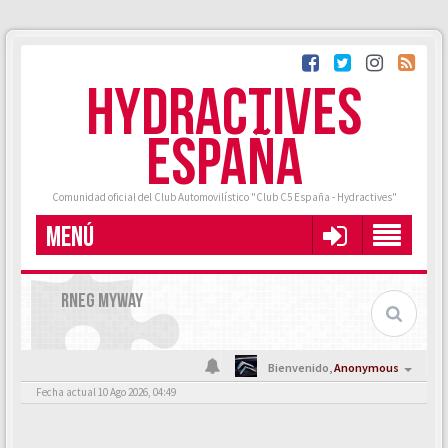
HYDRACTIVES
ESPAÑA
Comunidad oficial del Club Automovilístico "Club C5 España - Hydractives"
MENÚ
RNEG MYWAY
Bienvenido,
Anonymous
Fecha actual 10 Ago 2026, 04:49