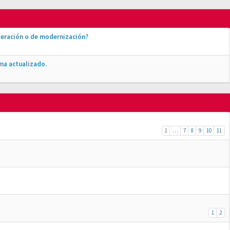
peración o de modernización?
ma actualizado.
1
…
7
8
9
10
11
1
2