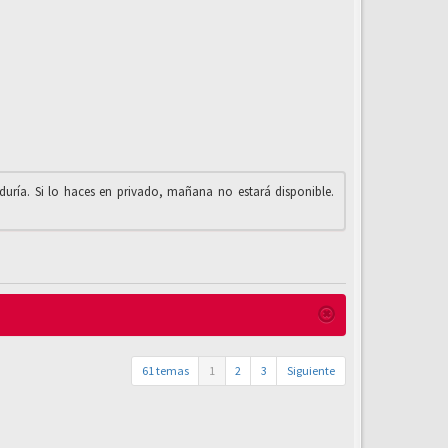
iduría. Si lo haces en privado, mañana no estará disponible.
61 temas
1
2
3
Siguiente