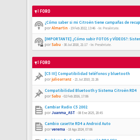
FORO
¿Cómo saber si mi Citroën tiene campañas de recu
por
Almartin
-
19 Feb 2022, 13:46
- In:
Preséntate.
[IMPORTANTE] ¿Cómo subir FOTOS y VÍDEOS?: Siste
por
Sabu
-
30 Jul 2018, 21:17
- In:
Preséntate.
FORO
[C5 III] Compatibilidad teléfonos y bluetooth
por
julioarranz
-
21 Jul 2010, 21:26
Compatibilidad Bluetooth y Sistema Citroën RD4
por
Sabu
-
02 Feb 2016, 17:06
Cambiar Radio C5 2002
por
Juanma_AST
-
08 Ene 2025, 20:45
Cambio casette RD4 a Android Auto
por
verema
-
18 Ago 2024, 07:06