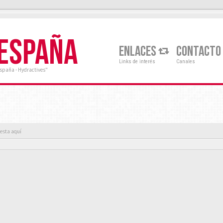
 ESPAÑA
ENLACES
CONTACTO
Links de interés
Canales
España - Hydractives"
 esta aquí