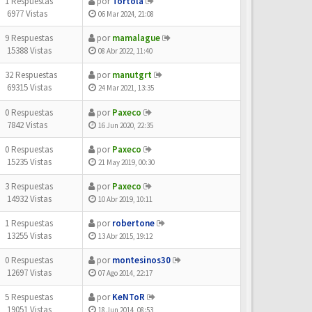
1 Respuestas
por
Tortola
6977 Vistas
06 Mar 2024, 21:08
9 Respuestas
por
mamalague
15388 Vistas
08 Abr 2022, 11:40
32 Respuestas
por
manutgrt
69315 Vistas
24 Mar 2021, 13:35
0 Respuestas
por
Paxeco
7842 Vistas
16 Jun 2020, 22:35
0 Respuestas
por
Paxeco
15235 Vistas
21 May 2019, 00:30
3 Respuestas
por
Paxeco
14932 Vistas
10 Abr 2019, 10:11
1 Respuestas
por
robertone
13255 Vistas
13 Abr 2015, 19:12
0 Respuestas
por
montesinos30
12697 Vistas
07 Ago 2014, 22:17
5 Respuestas
por
KeNToR
19051 Vistas
18 Jun 2014, 08:53