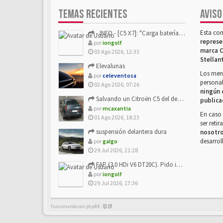
TEMAS RECIENTES
AVISO
Esta co
- INFO - [C5 X7]: "Carga batería o alimentación eléctri...
represe
por
iongolf
marca C
03 Ago 2026, 12:33
Stellan
Elevalunas
Los mens
por
celeventosa
personal
02 Ago 2026, 07:26
ningún 
Salvando un Citroën C5 del desguace: Presentación y seguimiento
publica
por
mcaxantia
En caso 
01 Ago 2026, 18:23
ser reti
suspensión delantera dura
nosotr
desarrol
por
galgo
29 Jul 2026, 21:28
FAP (3.0 HDi V6 DT20C). Pido info sobre su sustitución
por
iongolf
29 Jul 2026, 17:36
Funcionando con phpBB -