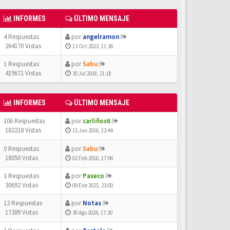
INFORMES
ÚLTIMO MENSAJE
4 Respuestas
por
angelramon
264170 Vistas
13 Oct 2023, 11:36
1 Respuestas
por
Sabu
419671 Vistas
30 Jul 2018, 21:18
INFORMES
ÚLTIMO MENSAJE
106 Respuestas
por
carliños6
182218 Vistas
15 Jun 2016, 12:44
0 Respuestas
por
Sabu
18050 Vistas
02 Feb 2016, 17:06
1 Respuestas
por
Paxeco
30692 Vistas
09 Ene 2025, 23:00
12 Respuestas
por
Notas
17389 Vistas
30 Ago 2024, 17:30