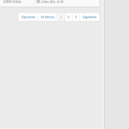
12992 Vistas
13 Nov 2011, 22:35
Opciones
61 temas
1
2
3
Siguiente