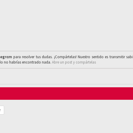
legrαm
para resolver tus dudas. ¡Compártelas! Nuestro sentido es transmitir sab
ado no habrías encontrado nada.
Abre un post y compártelas
r