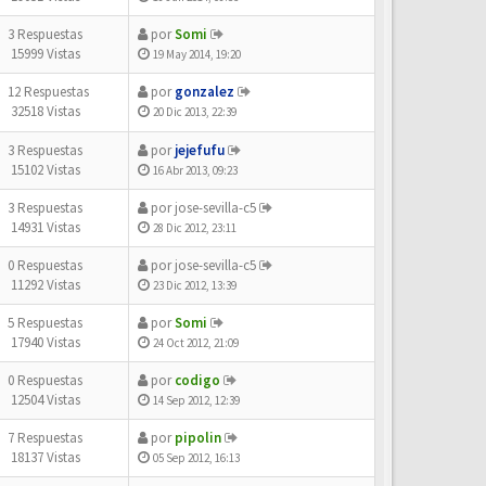
3 Respuestas
por
Somi
15999 Vistas
19 May 2014, 19:20
12 Respuestas
por
gonzalez
32518 Vistas
20 Dic 2013, 22:39
3 Respuestas
por
jejefufu
15102 Vistas
16 Abr 2013, 09:23
3 Respuestas
por
jose-sevilla-c5
14931 Vistas
28 Dic 2012, 23:11
0 Respuestas
por
jose-sevilla-c5
11292 Vistas
23 Dic 2012, 13:39
5 Respuestas
por
Somi
17940 Vistas
24 Oct 2012, 21:09
0 Respuestas
por
codigo
12504 Vistas
14 Sep 2012, 12:39
7 Respuestas
por
pipolin
18137 Vistas
05 Sep 2012, 16:13