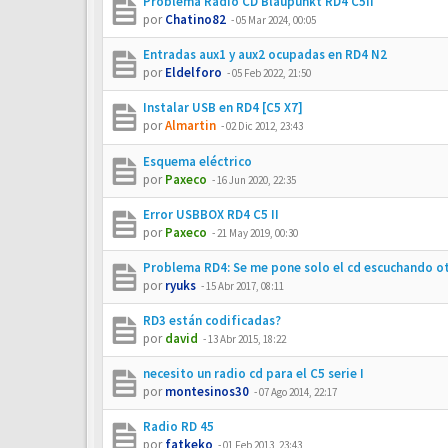
Problema Radio CD Blaupunkt RD4 C5II
por
Chatino82
-
05 Mar 2024, 00:05
Entradas aux1 y aux2 ocupadas en RD4 N2
por
Eldelforo
-
05 Feb 2022, 21:50
Instalar USB en RD4 [C5 X7]
por
Almartin
-
02 Dic 2012, 23:43
Esquema eléctrico
por
Paxeco
-
16 Jun 2020, 22:35
Error USBBOX RD4 C5 II
por
Paxeco
-
21 May 2019, 00:30
Problema RD4: Se me pone solo el cd escuchando ot
por
ryuks
-
15 Abr 2017, 08:11
RD3 están codificadas?
por
david
-
13 Abr 2015, 18:22
necesito un radio cd para el C5 serie I
por
montesinos30
-
07 Ago 2014, 22:17
Radio RD 45
por
fatkeko
-
01 Feb 2013, 23:43