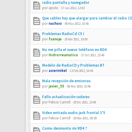
radio pantalla y navegador
por
apolo
-
17 Jun 2012, 12:43
Que cables hay que alargar para cambiar el radio C
por
nachoxi
-
06 May 2012, 10:56
Problemas RadioCd C5 I
por
fsanoje
-
20 Abr 2011, 10:00
No me pilla el nuevo teléfono en RD4
por
Hidrorreumatico
-
27 Oct 2011, 22:46
Modelo de RadioCD y Problemas BT
por
asiermikel
-
13 Feb 2012, 16:44
Mala recepción de emisoras.
por
javier_55
-
08 Mar 2010, 10:48
Fallo actualización radares
por
Felicia Carroll
-
29 Dic 2011, 23:46
Video entrada audio jack frontal 3'5
por
Felicia Carroll
-
20 Nov 2011, 00:39
Como desmonto mi RD4 ?