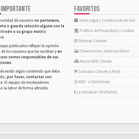
 IMPORTANTE
FAVORITOS
munidad de usuarios
no pertenece,
Aviso Legal y Condiciones de Uso
nta o guarda relación alguna con la
Política de Privacidad y Cookies
itroën o su grupo matriz
tis
.
Eliminar Cookies
ajes publicados reflejan la opinión
Chevronazos: ¡Sube tus fotos!
 de los usuarios que las escriben y
en
caso somos responsables de sus
Macro KDD Citroën
ciones
.
de existir algún contenido que deba
Caravana Citroën a París
rado,
por favor, contactar con
KDD´s CitröFamily
os
. El equipo de moderadores
la su labor de forma altruista.
La iniciativa CitröFamily