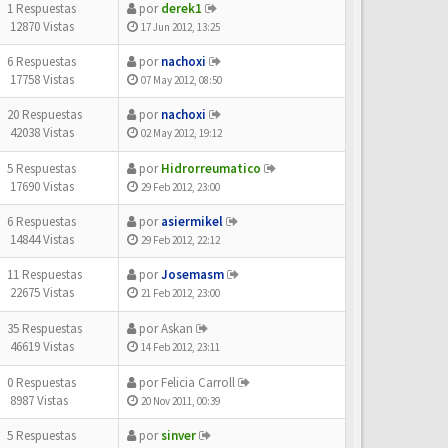
1 Respuestas
por
derek1
12870 Vistas
17 Jun 2012, 13:25
6 Respuestas
por
nachoxi
17758 Vistas
07 May 2012, 08:50
20 Respuestas
por
nachoxi
42038 Vistas
02 May 2012, 19:12
5 Respuestas
por
Hidrorreumatico
17690 Vistas
29 Feb 2012, 23:00
6 Respuestas
por
asiermikel
14844 Vistas
29 Feb 2012, 22:12
11 Respuestas
por
Josemasm
22675 Vistas
21 Feb 2012, 23:00
35 Respuestas
por
Askan
46619 Vistas
14 Feb 2012, 23:11
0 Respuestas
por
Felicia Carroll
8987 Vistas
20 Nov 2011, 00:39
5 Respuestas
por
sinver