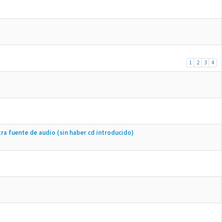
1
2
3
4
ra fuente de audio (sin haber cd introducido)