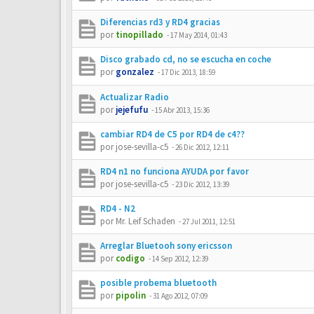
Diferencias rd3 y RD4 gracias
por
tinopillado
-
17 May 2014, 01:43
Disco grabado cd, no se escucha en coche
por
gonzalez
-
17 Dic 2013, 18:59
Actualizar Radio
por
jejefufu
-
15 Abr 2013, 15:36
cambiar RD4 de C5 por RD4 de c4??
por
jose-sevilla-c5
-
26 Dic 2012, 12:11
RD4 n1 no funciona AYUDA por favor
por
jose-sevilla-c5
-
23 Dic 2012, 13:39
RD4 - N2
por
Mr. Leif Schaden
-
27 Jul 2011, 12:51
Arreglar Bluetooh sony ericsson
por
codigo
-
14 Sep 2012, 12:39
posible probema bluetooth
por
pipolin
-
31 Ago 2012, 07:09