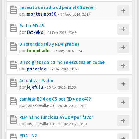
necesito un radio cd para el C5 serie I
por
montesinos30
-
07 Ago 2014, 22:17
Radio RD 45
por
fatkeko
-
01 Feb 2013, 23:43
Diferencias rd3 y RD4 gracias
por
tinopillado
-
17 May 2014, 01:43
Disco grabado cd, no se escucha en coche
por
gonzalez
-
17 Dic 2013, 18:59
Actualizar Radio
por
jejefufu
-
15 Abr 2013, 15:36
cambiar RD4 de C5 por RD4 de c4??
por
jose-sevilla-c5
-
26 Dic 2012, 12:11
RD4 n1 no funciona AYUDA por favor
por
jose-sevilla-c5
-
23 Dic 2012, 13:39
RD4 - N2