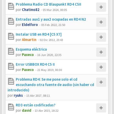
Problema Radio CD Blaupunkt RD4 C5II
por
Chatino82
-
05 Mar 2024, 00:05
Entradas aux1 y aux2 ocupadas en RD4 N2
por
Eldelforo
-
05 Feb 2022, 21:50
Instalar USB en RD4 [C5 X7]
por
Almartin
-
02 Dic 2012, 23:43
Esquema eléctrico
por
Paxeco
-
16 Jun 2020, 22:35
Error USBBOX RD4 C5 II
por
Paxeco
-
21 May 2019, 00:30
Problema RD4: Se me pone solo el cd
escuchando otra fuente de audio (sin haber cd
introducido)
por
ryuks
-
15 Abr 2017, 08:11
RD3 están codificadas?
por
david
-
13 Abr 2015, 18:22