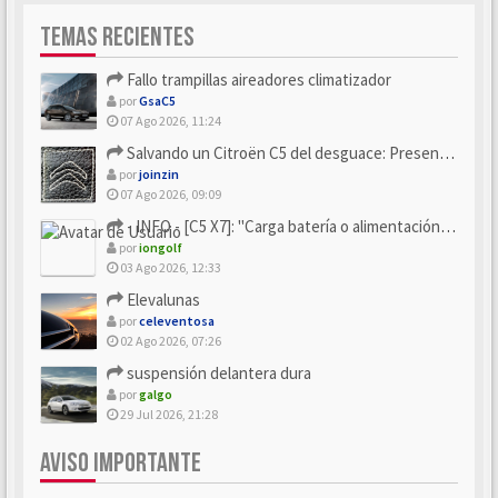
TEMAS RECIENTES
Fallo trampillas aireadores climatizador
por
GsaC5
07 Ago 2026, 11:24
Salvando un Citroën C5 del desguace: Presentación y seguimiento
por
joinzin
07 Ago 2026, 09:09
- INFO - [C5 X7]: "Carga batería o alimentación eléctri...
por
iongolf
03 Ago 2026, 12:33
Elevalunas
por
celeventosa
02 Ago 2026, 07:26
suspensión delantera dura
por
galgo
29 Jul 2026, 21:28
AVISO IMPORTANTE