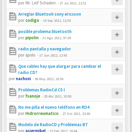
por
Mr. Leif Schaden
-
27 Jul 2011, 12:51
Arreglar Bluetooh sony ericsson
por
codigo
-
14 Sep 2012, 12:39
posible probema bluetooth
por
pipolin
-
31 Ago 2012, 07:09
radio pantalla y navegador
por
apolo
-
17 Jun 2012, 12:43
Que cables hay que alargar para cambiar el
radio CD?
por
nachoxi
-
06 May 2012, 10:56
Problemas RadioCd C5 I
por
fsanoje
-
20 Abr 2011, 10:00
No me pilla el nuevo teléfono en RD4
por
Hidrorreumatico
-
27 Oct 2011, 22:46
Modelo de RadioCD y Problemas BT
por
asiermikel
-
13 Feb 2012, 16:44