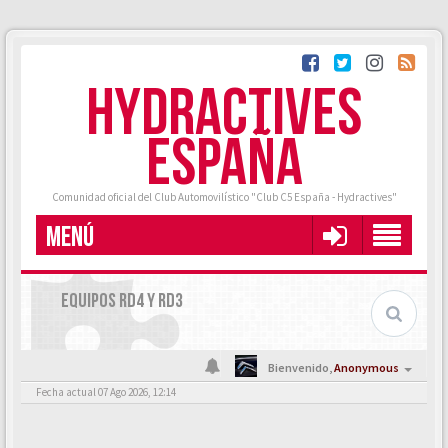
HYDRACTIVES
ESPAÑA
Comunidad oficial del Club Automovilístico "Club C5 España - Hydractives"
MENÚ
EQUIPOS RD4 Y RD3
Bienvenido,
Anonymous
Fecha actual 07 Ago 2026, 12:14