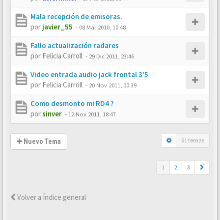
Mala recepción de emisoras.
por
javier_55
-
08 Mar 2010, 10:48
Fallo actualización radares
por
Felicia Carroll
-
29 Dic 2011, 23:46
Video entrada audio jack frontal 3'5
por
Felicia Carroll
-
20 Nov 2011, 00:39
Como desmonto mi RD4 ?
por
sinver
-
12 Nov 2011, 18:47
61 temas
Nuevo Tema
1
2
3
Volver a Índice general