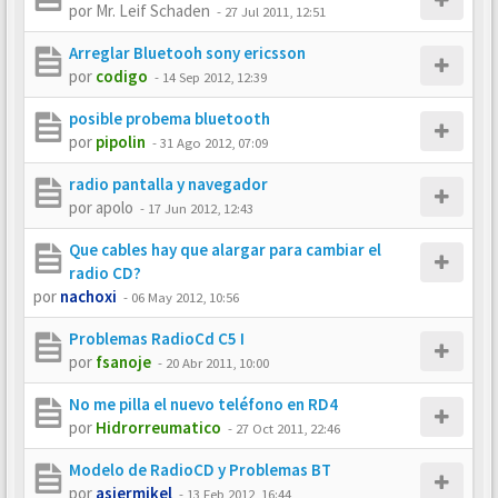
por
Mr. Leif Schaden
-
27 Jul 2011, 12:51
Arreglar Bluetooh sony ericsson
por
codigo
-
14 Sep 2012, 12:39
posible probema bluetooth
por
pipolin
-
31 Ago 2012, 07:09
radio pantalla y navegador
por
apolo
-
17 Jun 2012, 12:43
Que cables hay que alargar para cambiar el
radio CD?
por
nachoxi
-
06 May 2012, 10:56
Problemas RadioCd C5 I
por
fsanoje
-
20 Abr 2011, 10:00
No me pilla el nuevo teléfono en RD4
por
Hidrorreumatico
-
27 Oct 2011, 22:46
Modelo de RadioCD y Problemas BT
por
asiermikel
-
13 Feb 2012, 16:44