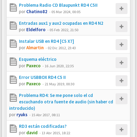
Problema Radio CD Blaupunkt RD4 C5II
por
Chatino82
-
05 Mar 2024, 00:05
Entradas aux1 y aux2 ocupadas en RD4 N2
por
Eldelforo
-
05 Feb 2022, 21:50
Instalar USB en RD4 [C5 X7]
por
Almartin
-
02 Dic 2012, 23:43
Esquema eléctrico
por
Paxeco
-
16 Jun 2020, 22:35
Error USBBOX RD4 C5 II
por
Paxeco
-
21 May 2019, 00:30
Problema RD4: Se me pone solo el cd
escuchando otra fuente de audio (sin haber cd
introducido)
por
ryuks
-
15 Abr 2017, 08:11
RD3 están codificadas?
por
david
-
13 Abr 2015, 18:22