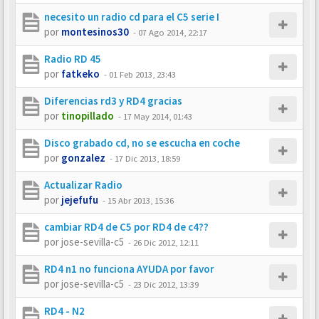
necesito un radio cd para el C5 serie I
por
montesinos30
-
07 Ago 2014, 22:17
Radio RD 45
por
fatkeko
-
01 Feb 2013, 23:43
Diferencias rd3 y RD4 gracias
por
tinopillado
-
17 May 2014, 01:43
Disco grabado cd, no se escucha en coche
por
gonzalez
-
17 Dic 2013, 18:59
Actualizar Radio
por
jejefufu
-
15 Abr 2013, 15:36
cambiar RD4 de C5 por RD4 de c4??
por
jose-sevilla-c5
-
26 Dic 2012, 12:11
RD4 n1 no funciona AYUDA por favor
por
jose-sevilla-c5
-
23 Dic 2012, 13:39
RD4 - N2