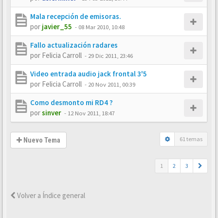
Mala recepción de emisoras.
por
javier_55
-
08 Mar 2010, 10:48
Fallo actualización radares
por
Felicia Carroll
-
29 Dic 2011, 23:46
Video entrada audio jack frontal 3'5
por
Felicia Carroll
-
20 Nov 2011, 00:39
Como desmonto mi RD4 ?
por
sinver
-
12 Nov 2011, 18:47
61 temas
Nuevo Tema
1
2
3
Volver a Índice general