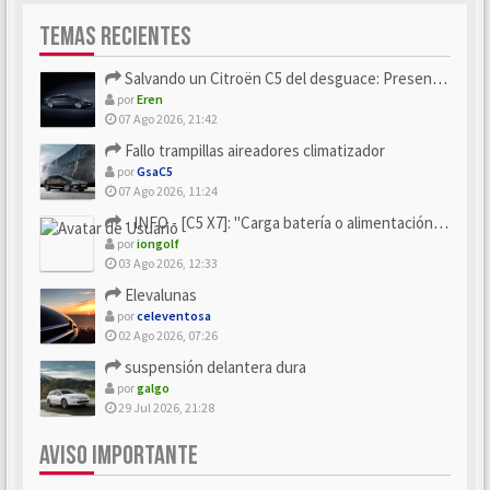
TEMAS RECIENTES
Salvando un Citroën C5 del desguace: Presentación y seguimiento
por
Eren
07 Ago 2026, 21:42
Fallo trampillas aireadores climatizador
por
GsaC5
07 Ago 2026, 11:24
- INFO - [C5 X7]: "Carga batería o alimentación eléctri...
por
iongolf
03 Ago 2026, 12:33
Elevalunas
por
celeventosa
02 Ago 2026, 07:26
suspensión delantera dura
por
galgo
29 Jul 2026, 21:28
AVISO IMPORTANTE