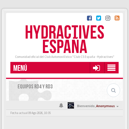
HYDRACTIVES
ESPAÑA
Comunidad oficial del Club Automovilístico "Club C5 España - Hydractives"
MENÚ
EQUIPOS RD4 Y RD3
Bienvenido,
Anonymous
Fecha actual 09 Ago 2026, 10:35