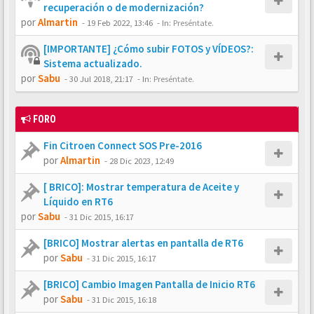
recuperación o de modernización?
por
Almartin
-
19 Feb 2022, 13:46
- In:
Preséntate.
[IMPORTANTE] ¿Cómo subir FOTOS y VÍDEOS?:
Sistema actualizado.
por
Sabu
-
30 Jul 2018, 21:17
- In:
Preséntate.
FORO
Fin Citroen Connect SOS Pre-2016
por
Almartin
-
28 Dic 2023, 12:49
[ BRICO]: Mostrar temperatura de Aceite y
Líquido en RT6
por
Sabu
-
31 Dic 2015, 16:17
[BRICO] Mostrar alertas en pantalla de RT6
por
Sabu
-
31 Dic 2015, 16:17
[BRICO] Cambio Imagen Pantalla de Inicio RT6
por
Sabu
-
31 Dic 2015, 16:18