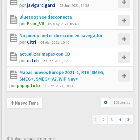
por
javigarcigarci
-
28 Jun 2021, 14:38
Bluetooth se desconecta
por
Fran_V6
-
05 May 2021, 05:48
No puedo meter dirección en navegador
por
Citri
-
04 Abr 2021, 10:40
actualizar mapas con CD
por
esteh
-
20 Ene 2021, 12:05
Mapas nuevos Europe 2021-1, RT6, SMEG,
SMEG+, SMEG+IV2, WIP Nav+
por
papapitufo
-
21 Feb 2021, 10:14
108 temas
Nuevo Tema
1
2
3
4
Volver a Índice general