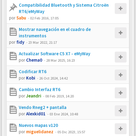
Compatibilidad Bluetooth y Sistema Citroën
RT6/eMyWay
por
Sabu
-
02 Feb 2016, 17:05
Mostrar navegación en el cuadro de
instrumentos
por
fidy
-
23 Mar 2022, 21:17
Actualizar Software C5 X7 - eMyWay
por
Chema0
-
28 Mar 2025, 16:23
Codificar RT6
por
Kobi
-
26 Oct 2024, 14:42
Cambio Interfaz RT6
por
Jeandri
-
08 Feb 2019, 14:20
Vendo Rneg2 + pantalla
por
Alexkid01
-
03 Ene 2024, 10:48
Nuevos mapas v120
por
miguelidanez
-
05 Dic 2023, 15:57