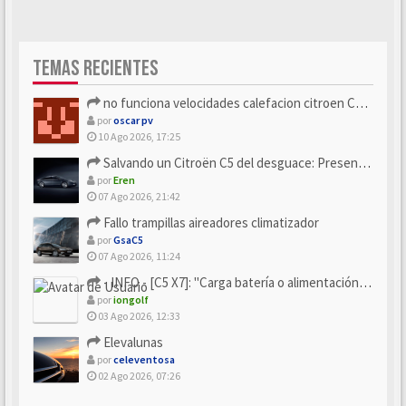
TEMAS RECIENTES
no funciona velocidades calefacion citroen C5 x7
por
oscar pv
10 Ago 2026, 17:25
Salvando un Citroën C5 del desguace: Presentación y seguimiento
por
Eren
07 Ago 2026, 21:42
Fallo trampillas aireadores climatizador
por
GsaC5
07 Ago 2026, 11:24
- INFO - [C5 X7]: "Carga batería o alimentación eléctri...
por
iongolf
03 Ago 2026, 12:33
Elevalunas
por
celeventosa
02 Ago 2026, 07:26