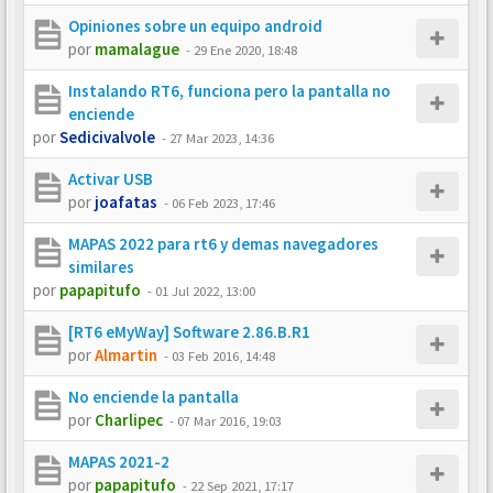
Opiniones sobre un equipo android
por
mamalague
-
29 Ene 2020, 18:48
Instalando RT6, funciona pero la pantalla no
enciende
por
Sedicivalvole
-
27 Mar 2023, 14:36
Activar USB
por
joafatas
-
06 Feb 2023, 17:46
MAPAS 2022 para rt6 y demas navegadores
similares
por
papapitufo
-
01 Jul 2022, 13:00
[RT6 eMyWay] Software 2.86.B.R1
por
Almartin
-
03 Feb 2016, 14:48
No enciende la pantalla
por
Charlipec
-
07 Mar 2016, 19:03
MAPAS 2021-2
por
papapitufo
-
22 Sep 2021, 17:17