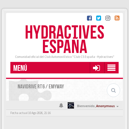
HYDRACTIVES
ESPAÑA
Comunidad oficial del Club Automovilístico "Club C5 España - Hydractives"
MENÚ
NAVIDRIVE RT6 / EMYWAY
Bienvenido,
Anonymous
Fecha actual 10 Ago 2026, 21:16