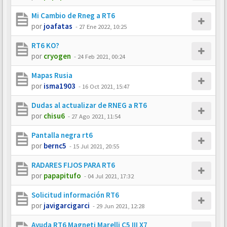
Mi Cambio de Rneg a RT6
por
joafatas
-
27 Ene 2022, 10:25
RT6 KO?
por
cryogen
-
24 Feb 2021, 00:24
Mapas Rusia
por
isma1903
-
16 Oct 2021, 15:47
Dudas al actualizar de RNEG a RT6
por
chisu6
-
27 Ago 2021, 11:54
Pantalla negra rt6
por
bernc5
-
15 Jul 2021, 20:55
RADARES FIJOS PARA RT6
por
papapitufo
-
04 Jul 2021, 17:32
Solicitud información RT6
por
javigarcigarci
-
29 Jun 2021, 12:28
Ayuda RT6 Magneti Marelli C5 III X7