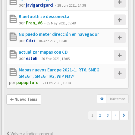
por
javigarcigarci
-
28 Jun 2021, 14:38
Bluetooth se desconecta
por
Fran_V6
-
05 May 2021, 05:48
No puedo meter dirección en navegador
por
Citri
-
04 Abr 2021, 10:40
actualizar mapas con CD
por
esteh
-
20 Ene 2021, 12:05
Mapas nuevos Europe 2021-1, RT6, SMEG,
SMEG+, SMEG+IV2, WIP Nav+
por
papapitufo
-
21 Feb 2021, 10:14
108 temas
Nuevo Tema
1
2
3
4
Volver a Índice general