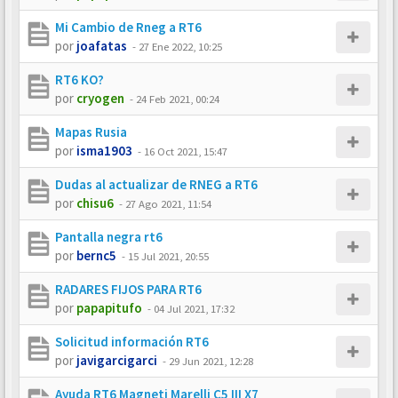
Mi Cambio de Rneg a RT6
por
joafatas
-
27 Ene 2022, 10:25
RT6 KO?
por
cryogen
-
24 Feb 2021, 00:24
Mapas Rusia
por
isma1903
-
16 Oct 2021, 15:47
Dudas al actualizar de RNEG a RT6
por
chisu6
-
27 Ago 2021, 11:54
Pantalla negra rt6
por
bernc5
-
15 Jul 2021, 20:55
RADARES FIJOS PARA RT6
por
papapitufo
-
04 Jul 2021, 17:32
Solicitud información RT6
por
javigarcigarci
-
29 Jun 2021, 12:28
Ayuda RT6 Magneti Marelli C5 III X7