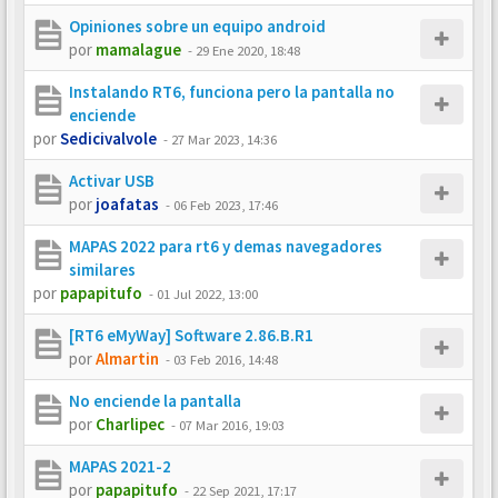
Opiniones sobre un equipo android
por
mamalague
-
29 Ene 2020, 18:48
Instalando RT6, funciona pero la pantalla no
enciende
por
Sedicivalvole
-
27 Mar 2023, 14:36
Activar USB
por
joafatas
-
06 Feb 2023, 17:46
MAPAS 2022 para rt6 y demas navegadores
similares
por
papapitufo
-
01 Jul 2022, 13:00
[RT6 eMyWay] Software 2.86.B.R1
por
Almartin
-
03 Feb 2016, 14:48
No enciende la pantalla
por
Charlipec
-
07 Mar 2016, 19:03
MAPAS 2021-2
por
papapitufo
-
22 Sep 2021, 17:17