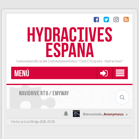
HYDRACTIVES
ESPAÑA
Comunidad oficial del Club Automovilístico "Club C5 España - Hydractives"
MENÚ
NAVIDRIVE RT6 / EMYWAY
Bienvenido,
Anonymous
Fecha actual 06 Ago 2026, 05:59