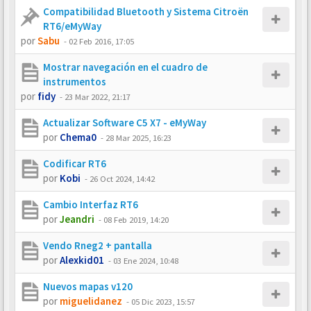
Compatibilidad Bluetooth y Sistema Citroën
RT6/eMyWay
por
Sabu
-
02 Feb 2016, 17:05
Mostrar navegación en el cuadro de
instrumentos
por
fidy
-
23 Mar 2022, 21:17
Actualizar Software C5 X7 - eMyWay
por
Chema0
-
28 Mar 2025, 16:23
Codificar RT6
por
Kobi
-
26 Oct 2024, 14:42
Cambio Interfaz RT6
por
Jeandri
-
08 Feb 2019, 14:20
Vendo Rneg2 + pantalla
por
Alexkid01
-
03 Ene 2024, 10:48
Nuevos mapas v120
por
miguelidanez
-
05 Dic 2023, 15:57