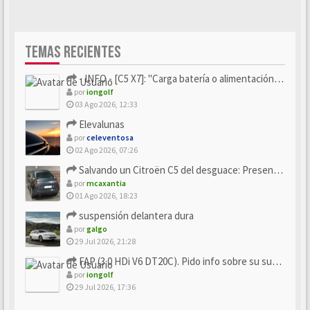
TEMAS RECIENTES
- INFO - [C5 X7]: "Carga batería o alimentación eléctri...
por
iongolf
03 Ago 2026, 12:33
Elevalunas
por
celeventosa
02 Ago 2026, 07:26
Salvando un Citroën C5 del desguace: Presentación y seguimiento
por
mcaxantia
01 Ago 2026, 18:23
suspensión delantera dura
por
galgo
29 Jul 2026, 21:28
FAP (3.0 HDi V6 DT20C). Pido info sobre su sustitución
por
iongolf
29 Jul 2026, 17:36