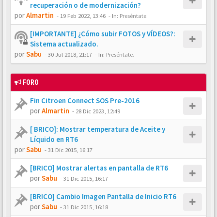
recuperación o de modernización?
por
Almartin
-
19 Feb 2022, 13:46
- In:
Preséntate.
[IMPORTANTE] ¿Cómo subir FOTOS y VÍDEOS?:
Sistema actualizado.
por
Sabu
-
30 Jul 2018, 21:17
- In:
Preséntate.
FORO
Fin Citroen Connect SOS Pre-2016
por
Almartin
-
28 Dic 2023, 12:49
[ BRICO]: Mostrar temperatura de Aceite y
Líquido en RT6
por
Sabu
-
31 Dic 2015, 16:17
[BRICO] Mostrar alertas en pantalla de RT6
por
Sabu
-
31 Dic 2015, 16:17
[BRICO] Cambio Imagen Pantalla de Inicio RT6
por
Sabu
-
31 Dic 2015, 16:18