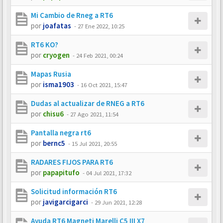
Mi Cambio de Rneg a RT6
por
joafatas
-
27 Ene 2022, 10:25
RT6 KO?
por
cryogen
-
24 Feb 2021, 00:24
Mapas Rusia
por
isma1903
-
16 Oct 2021, 15:47
Dudas al actualizar de RNEG a RT6
por
chisu6
-
27 Ago 2021, 11:54
Pantalla negra rt6
por
bernc5
-
15 Jul 2021, 20:55
RADARES FIJOS PARA RT6
por
papapitufo
-
04 Jul 2021, 17:32
Solicitud información RT6
por
javigarcigarci
-
29 Jun 2021, 12:28
Ayuda RT6 Magneti Marelli C5 III X7