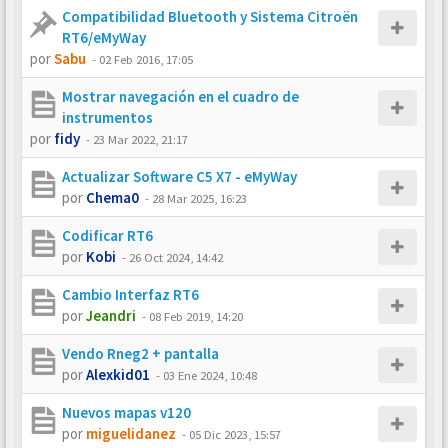
Compatibilidad Bluetooth y Sistema Citroën
RT6/eMyWay
por
Sabu
-
02 Feb 2016, 17:05
Mostrar navegación en el cuadro de
instrumentos
por
fidy
-
23 Mar 2022, 21:17
Actualizar Software C5 X7 - eMyWay
por
Chema0
-
28 Mar 2025, 16:23
Codificar RT6
por
Kobi
-
26 Oct 2024, 14:42
Cambio Interfaz RT6
por
Jeandri
-
08 Feb 2019, 14:20
Vendo Rneg2 + pantalla
por
Alexkid01
-
03 Ene 2024, 10:48
Nuevos mapas v120
por
miguelidanez
-
05 Dic 2023, 15:57