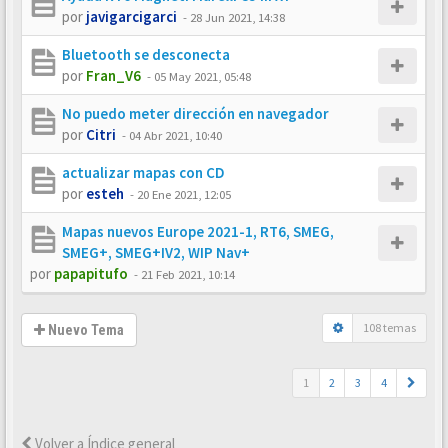
por
javigarcigarci
-
28 Jun 2021, 14:38
Bluetooth se desconecta
por
Fran_V6
-
05 May 2021, 05:48
No puedo meter dirección en navegador
por
Citri
-
04 Abr 2021, 10:40
actualizar mapas con CD
por
esteh
-
20 Ene 2021, 12:05
Mapas nuevos Europe 2021-1, RT6, SMEG,
SMEG+, SMEG+IV2, WIP Nav+
por
papapitufo
-
21 Feb 2021, 10:14
108 temas
Nuevo Tema
1
2
3
4
Volver a Índice general