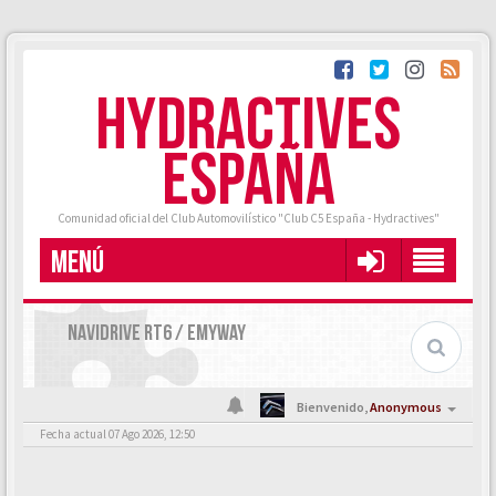
HYDRACTIVES
ESPAÑA
Comunidad oficial del Club Automovilístico "Club C5 España - Hydractives"
MENÚ
NAVIDRIVE RT6 / EMYWAY
Bienvenido,
Anonymous
Fecha actual 07 Ago 2026, 12:50