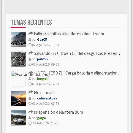
TEMAS RECIENTES
Fallo trampillas aireadores climatizador
por
GsaC5
07 Ago 2026, 11:24
Salvando un Citroën C5 del desguace: Presentación y seguimiento
por
joinzin
07 Ago 2026, 09:09
- INFO - [C5 X7]: "Carga batería o alimentación eléctri...
por
iongolf
03 Ago 2026, 12:33
Elevalunas
por
celeventosa
02 Ago 2026, 07:26
suspensión delantera dura
por
galgo
29 Jul 2026, 21:28