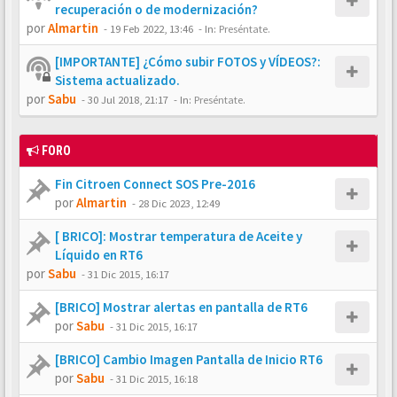
recuperación o de modernización?
por
Almartin
-
19 Feb 2022, 13:46
- In:
Preséntate.
[IMPORTANTE] ¿Cómo subir FOTOS y VÍDEOS?:
Sistema actualizado.
por
Sabu
-
30 Jul 2018, 21:17
- In:
Preséntate.
FORO
Fin Citroen Connect SOS Pre-2016
por
Almartin
-
28 Dic 2023, 12:49
[ BRICO]: Mostrar temperatura de Aceite y
Líquido en RT6
por
Sabu
-
31 Dic 2015, 16:17
[BRICO] Mostrar alertas en pantalla de RT6
por
Sabu
-
31 Dic 2015, 16:17
[BRICO] Cambio Imagen Pantalla de Inicio RT6
por
Sabu
-
31 Dic 2015, 16:18