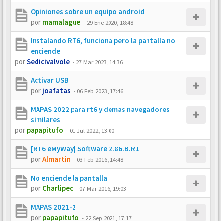
Opiniones sobre un equipo android
por
mamalague
-
29 Ene 2020, 18:48
Instalando RT6, funciona pero la pantalla no
enciende
por
Sedicivalvole
-
27 Mar 2023, 14:36
Activar USB
por
joafatas
-
06 Feb 2023, 17:46
MAPAS 2022 para rt6 y demas navegadores
similares
por
papapitufo
-
01 Jul 2022, 13:00
[RT6 eMyWay] Software 2.86.B.R1
por
Almartin
-
03 Feb 2016, 14:48
No enciende la pantalla
por
Charlipec
-
07 Mar 2016, 19:03
MAPAS 2021-2
por
papapitufo
-
22 Sep 2021, 17:17