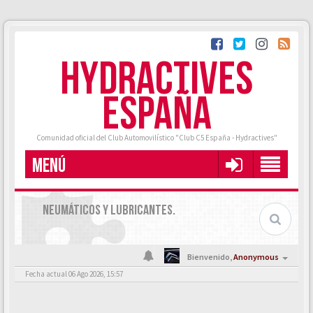
HYDRACTIVES
ESPAÑA
Comunidad oficial del Club Automovilístico "Club C5 España - Hydractives"
MENÚ
NEUMÁTICOS Y LUBRICANTES.
Bienvenido,
Anonymous
Fecha actual 06 Ago 2026, 15:57