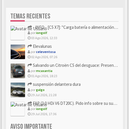
TEMAS RECIENTES
- INFO - [C5 X7]: "Carga batería o alimentación eléctri...
por
iongolf
03 Ago 2026, 12:33
Elevalunas
por
celeventosa
02 Ago 2026, 07:26
Salvando un Citroën C5 del desguace: Presentación y seguimiento
por
mcaxantia
01 Ago 2026, 18:23
suspensión delantera dura
por
galgo
29 Jul 2026, 21:28
FAP (3.0 HDi V6 DT20C). Pido info sobre su sustitución
por
iongolf
29 Jul 2026, 17:36
AVISO IMPORTANTE