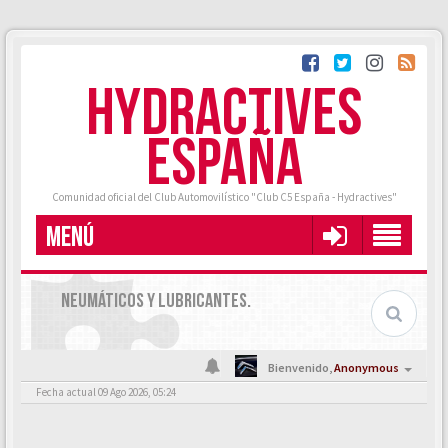
HYDRACTIVES
ESPAÑA
Comunidad oficial del Club Automovilístico "Club C5 España - Hydractives"
MENÚ
NEUMÁTICOS Y LUBRICANTES.
Bienvenido,
Anonymous
Fecha actual 09 Ago 2026, 05:24