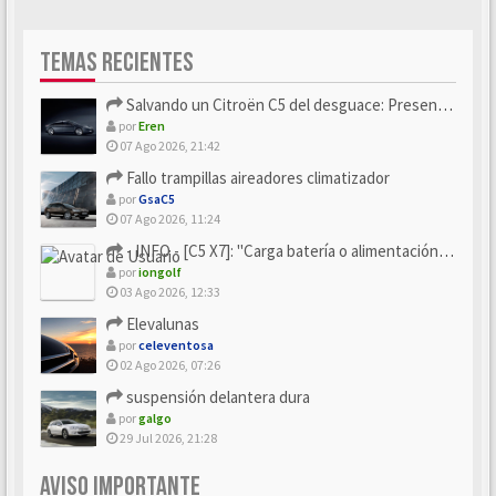
TEMAS RECIENTES
Salvando un Citroën C5 del desguace: Presentación y seguimiento
por
Eren
07 Ago 2026, 21:42
Fallo trampillas aireadores climatizador
por
GsaC5
07 Ago 2026, 11:24
- INFO - [C5 X7]: "Carga batería o alimentación eléctri...
por
iongolf
03 Ago 2026, 12:33
Elevalunas
por
celeventosa
02 Ago 2026, 07:26
suspensión delantera dura
por
galgo
29 Jul 2026, 21:28
AVISO IMPORTANTE