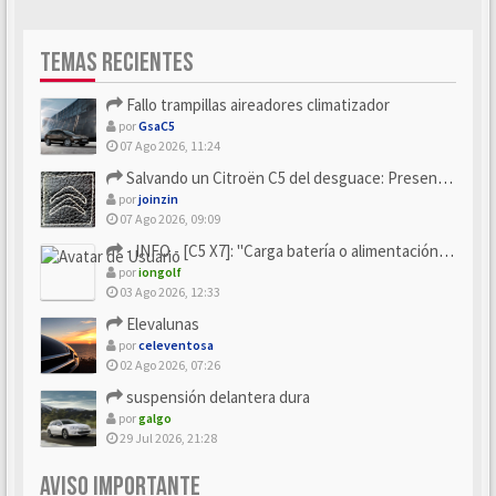
TEMAS RECIENTES
Fallo trampillas aireadores climatizador
por
GsaC5
07 Ago 2026, 11:24
Salvando un Citroën C5 del desguace: Presentación y seguimiento
por
joinzin
07 Ago 2026, 09:09
- INFO - [C5 X7]: "Carga batería o alimentación eléctri...
por
iongolf
03 Ago 2026, 12:33
Elevalunas
por
celeventosa
02 Ago 2026, 07:26
suspensión delantera dura
por
galgo
29 Jul 2026, 21:28
AVISO IMPORTANTE