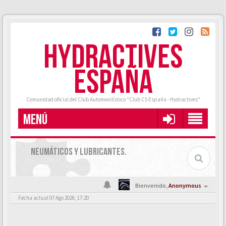
HYDRACTIVES
ESPAÑA
Comunidad oficial del Club Automovilístico "Club C5 España - Hydractives"
MENÚ
NEUMÁTICOS Y LUBRICANTES.
Bienvenido,
Anonymous
Fecha actual 07 Ago 2026, 17:20