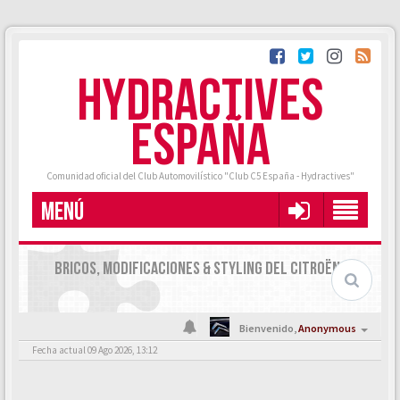
HYDRACTIVES
ESPAÑA
Comunidad oficial del Club Automovilístico "Club C5 España - Hydractives"
MENÚ
BRICOS, MODIFICACIONES & STYLING DEL CITROËN C5.
Bienvenido,
Anonymous
Fecha actual 09 Ago 2026, 13:12