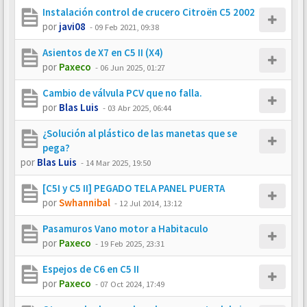
Instalación control de crucero Citroën C5 2002
por
javi08
-
09 Feb 2021, 09:38
Asientos de X7 en C5 II (X4)
por
Paxeco
-
06 Jun 2025, 01:27
Cambio de válvula PCV que no falla.
por
Blas Luis
-
03 Abr 2025, 06:44
¿Solución al plástico de las manetas que se
pega?
por
Blas Luis
-
14 Mar 2025, 19:50
[C5I y C5 II] PEGADO TELA PANEL PUERTA
por
Swhannibal
-
12 Jul 2014, 13:12
Pasamuros Vano motor a Habitaculo
por
Paxeco
-
19 Feb 2025, 23:31
Espejos de C6 en C5 II
por
Paxeco
-
07 Oct 2024, 17:49