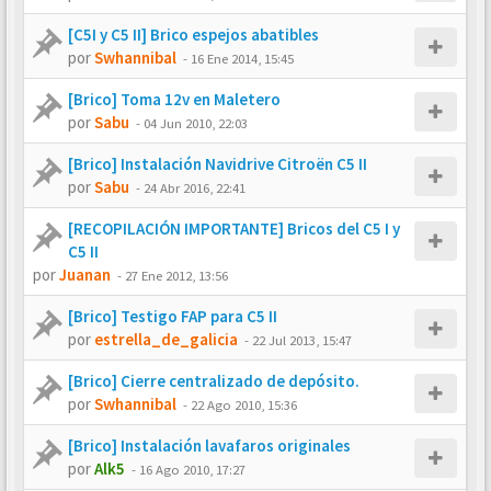
[C5I y C5 II] Brico espejos abatibles
por
Swhannibal
-
16 Ene 2014, 15:45
[Brico] Toma 12v en Maletero
por
Sabu
-
04 Jun 2010, 22:03
[Brico] Instalación Navidrive Citroën C5 II
por
Sabu
-
24 Abr 2016, 22:41
[RECOPILACIÓN IMPORTANTE] Bricos del C5 I y
C5 II
por
Juanan
-
27 Ene 2012, 13:56
[Brico] Testigo FAP para C5 II
por
estrella_de_galicia
-
22 Jul 2013, 15:47
[Brico] Cierre centralizado de depósito.
por
Swhannibal
-
22 Ago 2010, 15:36
[Brico] Instalación lavafaros originales
por
Alk5
-
16 Ago 2010, 17:27