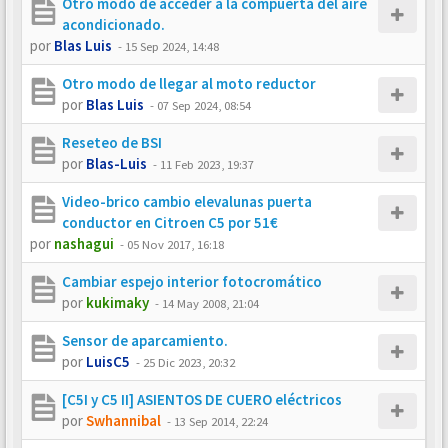
Otro modo de acceder a la compuerta del aire
acondicionado.
por
Blas Luis
-
15 Sep 2024, 14:48
Otro modo de llegar al moto reductor
por
Blas Luis
-
07 Sep 2024, 08:54
Reseteo de BSI
por
Blas-Luis
-
11 Feb 2023, 19:37
Video-brico cambio elevalunas puerta
conductor en Citroen C5 por 51€
por
nashagui
-
05 Nov 2017, 16:18
Cambiar espejo interior fotocromático
por
kukimaky
-
14 May 2008, 21:04
Sensor de aparcamiento.
por
LuisC5
-
25 Dic 2023, 20:32
[C5I y C5 II] ASIENTOS DE CUERO eléctricos
por
Swhannibal
-
13 Sep 2014, 22:24