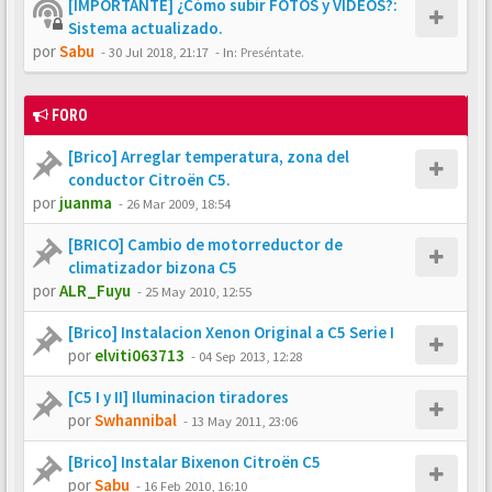
[IMPORTANTE] ¿Cómo subir FOTOS y VÍDEOS?:
Sistema actualizado.
por
Sabu
-
30 Jul 2018, 21:17
- In:
Preséntate.
FORO
[Brico] Arreglar temperatura, zona del
conductor Citroën C5.
por
juanma
-
26 Mar 2009, 18:54
[BRICO] Cambio de motorreductor de
climatizador bizona C5
por
ALR_Fuyu
-
25 May 2010, 12:55
[Brico] Instalacion Xenon Original a C5 Serie I
por
elviti063713
-
04 Sep 2013, 12:28
[C5 I y II] Iluminacion tiradores
por
Swhannibal
-
13 May 2011, 23:06
[Brico] Instalar Bixenon Citroën C5
por
Sabu
-
16 Feb 2010, 16:10