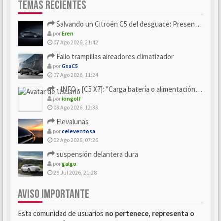
TEMAS RECIENTES
Salvando un Citroën C5 del desguace: Presentación y seguimiento
por
Eren
07 Ago 2026, 21:42
Fallo trampillas aireadores climatizador
por
GsaC5
07 Ago 2026, 11:24
- INFO - [C5 X7]: "Carga batería o alimentación eléctri...
por
iongolf
03 Ago 2026, 12:33
Elevalunas
por
celeventosa
02 Ago 2026, 07:26
suspensión delantera dura
por
galgo
29 Jul 2026, 21:28
AVISO IMPORTANTE
Esta comunidad de usuarios
no pertenece, representa o