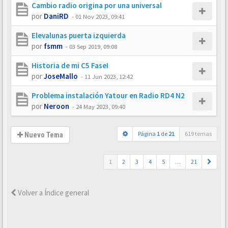
Cambio radio origina por una universal
por
DaniRD
-
01 Nov 2023, 09:41
Elevalunas puerta izquierda
por
fsmm
-
03 Sep 2019, 09:08
Historia de mi C5 FaseI
por
JoseMallo
-
11 Jun 2023, 12:42
Problema instalación Yatour en Radio RD4 N2
por
Neroon
-
24 May 2023, 09:40
Página
1
de
21
619 temas
Nuevo Tema
1
2
3
4
5
…
21
Volver a Índice general