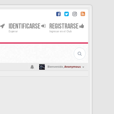
IDENTIFICARSE
REGISTRARSE
Esperar
Ingresar en el Club
Bienvenido,
Anonymous