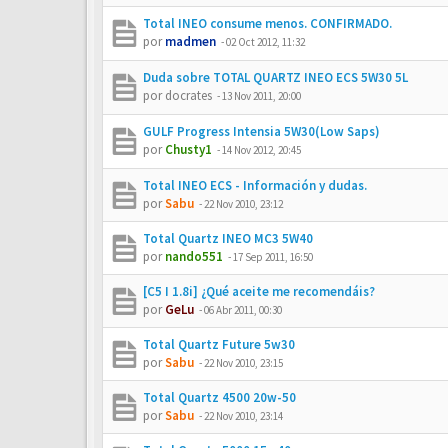
Total INEO consume menos. CONFIRMADO.
por
madmen
-
02 Oct 2012, 11:32
Duda sobre TOTAL QUARTZ INEO ECS 5W30 5L
por
docrates
-
13 Nov 2011, 20:00
GULF Progress Intensia 5W30(Low Saps)
por
Chusty1
-
14 Nov 2012, 20:45
Total INEO ECS - Información y dudas.
por
Sabu
-
22 Nov 2010, 23:12
Total Quartz INEO MC3 5W40
por
nando551
-
17 Sep 2011, 16:50
[C5 I 1.8i] ¿Qué aceite me recomendáis?
por
GeLu
-
06 Abr 2011, 00:30
Total Quartz Future 5w30
por
Sabu
-
22 Nov 2010, 23:15
Total Quartz 4500 20w-50
por
Sabu
-
22 Nov 2010, 23:14