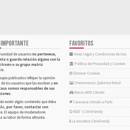
 IMPORTANTE
FAVORITOS
munidad de usuarios
no pertenece,
Aviso Legal y Condiciones de Uso
nta o guarda relación alguna con la
Política de Privacidad y Cookies
itroën o su grupo matriz
tis
.
Eliminar Cookies
ajes publicados reflejan la opinión
Chevronazos: ¡Sube tus fotos!
 de los usuarios que las escriben y
en
caso somos responsables de sus
Macro KDD Citroën
ciones
.
de existir algún contenido que deba
Caravana Citroën a París
rado,
por favor, contactar con
KDD´s CitröFamily
os
. El equipo de moderadores
la su labor de forma altruista.
La iniciativa CitröFamily