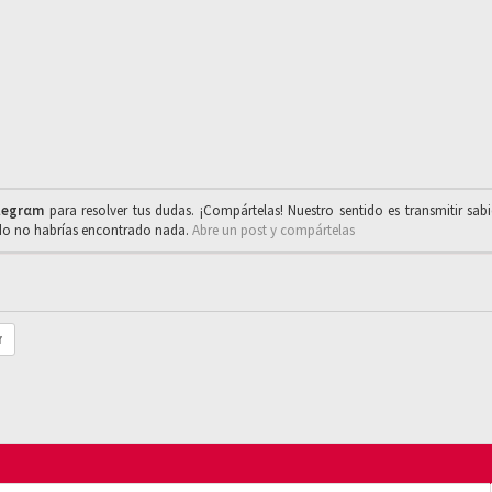
legrαm
para resolver tus dudas. ¡Compártelas! Nuestro sentido es transmitir sab
ado no habrías encontrado nada.
Abre un post y compártelas
r