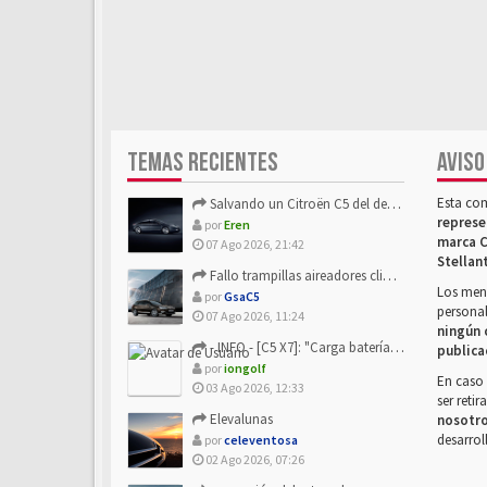
TEMAS RECIENTES
AVISO
Esta co
Salvando un Citroën C5 del desguace: Presentación y seguimiento
represe
por
Eren
marca C
07 Ago 2026, 21:42
Stellan
Fallo trampillas aireadores climatizador
Los mens
por
GsaC5
personal
07 Ago 2026, 11:24
ningún 
- INFO - [C5 X7]: "Carga batería o alimentación eléctri...
publica
por
iongolf
En caso 
03 Ago 2026, 12:33
ser reti
Elevalunas
nosotr
desarrol
por
celeventosa
02 Ago 2026, 07:26