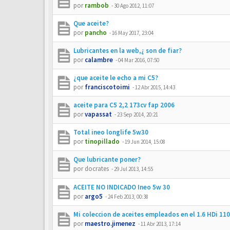
por
rambob
-
30 Ago 2012, 11:07
Que aceite?
por
pancho
-
16 May 2017, 23:04
Lubricantes en la web,¿ son de fiar?
por
calambre
-
04 Mar 2016, 07:50
¿que aceite le echo a mi C5?
por
franciscotoimi
-
12 Abr 2015, 14:43
aceite para C5 2,2 173cv fap 2006
por
vapassat
-
23 Sep 2014, 20:21
Total ineo longlife 5w30
por
tinopillado
-
19 Jun 2014, 15:08
Que lubricante poner?
por
docrates
-
29 Jul 2013, 14:55
ACEITE NO INDICADO Ineo 5w 30
por
argo5
-
24 Feb 2013, 00:38
Mi coleccion de aceites empleados en el 1.6 HDi 11
por
maestro.jimenez
-
11 Abr 2013, 17:14