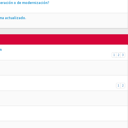
peración o de modernización?
ma actualizado.
n
1
2
3
1
2