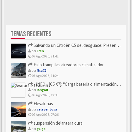
TEMAS RECIENTES
Salvando un Citroën C5 del desguace: Presentación y seguimiento
por
Eren
07 Ago 2026, 21:42
Fallo trampillas aireadores climatizador
por
GsaC5
07 Ago 2026, 11:24
- INFO - [C5 X7]: "Carga batería o alimentación eléctri...
por
iongolf
03 Ago 2026, 12:33
Elevalunas
por
celeventosa
02 Ago 2026, 07:26
suspensión delantera dura
por
galgo