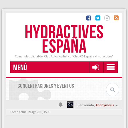
HYDRACTIVES
ESPAÑA
Comunidad oficial del Club Automovilístico "Club C5 España - Hydractives"
MENÚ
CONCENTRACIONES Y EVENTOS
Bienvenido,
Anonymous
Fecha actual 09 Ago 2026, 15:33