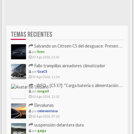
TEMAS RECIENTES
Salvando un Citroën C5 del desguace: Presentación y seguimiento
por
Eren
07 Ago 2026, 21:42
Fallo trampillas aireadores climatizador
por
GsaC5
07 Ago 2026, 11:24
- INFO - [C5 X7]: "Carga batería o alimentación eléctri...
por
iongolf
03 Ago 2026, 12:33
Elevalunas
por
celeventosa
02 Ago 2026, 07:26
suspensión delantera dura
por
galgo