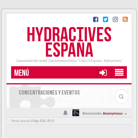
HYDRACTIVES
ESPAÑA
Comunidad oficial del Club Automovilístico "Club C5 España - Hydractives"
MENÚ
CONCENTRACIONES Y EVENTOS
Bienvenido,
Anonymous
Fecha actual 10 Ago 2026, 09:55