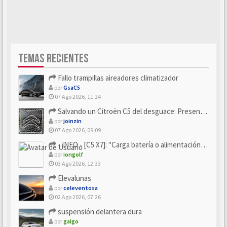
TEMAS RECIENTES
Fallo trampillas aireadores climatizador
por
GsaC5
07 Ago 2026, 11:24
Salvando un Citroën C5 del desguace: Presentación y seguimiento
por
joinzin
07 Ago 2026, 09:09
- INFO - [C5 X7]: "Carga batería o alimentación eléctri...
por
iongolf
03 Ago 2026, 12:33
Elevalunas
por
celeventosa
02 Ago 2026, 07:26
suspensión delantera dura
por
galgo