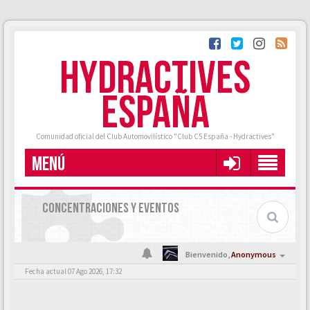
HYDRACTIVES
ESPAÑA
Comunidad oficial del Club Automovilístico "Club C5 España - Hydractives"
MENÚ
CONCENTRACIONES Y EVENTOS
Bienvenido,
Anonymous
Fecha actual 07 Ago 2026, 17:32