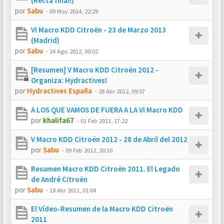
(Recta final!)
por
Sabu
-
09 May 2014, 22:29
VI Macro KDD Citroën - 23 de Marzo 2013
(Madrid)
por
Sabu
-
24 Ago 2012, 00:02
[Resumen] V Macro KDD Citroën 2012 -
Organiza: Hydractives!
por
Hydractives España
-
28 Abr 2012, 09:57
A LOS QUE VAMOS DE FUERA A LA VI Macro KDD
por
khalifa67
-
01 Feb 2013, 17:22
V Macro KDD Citroën 2012 - 28 de Abril del 2012
por
Sabu
-
09 Feb 2012, 20:10
Resumen Macro KDD Citroën 2011. El Legado
de André Citroën
por
Sabu
-
18 Abr 2011, 01:04
El Vídeo-Resumen de la Macro KDD Citroën
2011