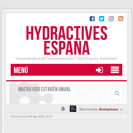
HYDRACTIVES
ESPAÑA
Comunidad oficial del Club Automovilístico "Club C5 España - Hydractives"
MENÚ
MACRO KDD CITROËN ANUAL
Bienvenido,
Anonymous
Fecha actual 08 Ago 2026, 10:15