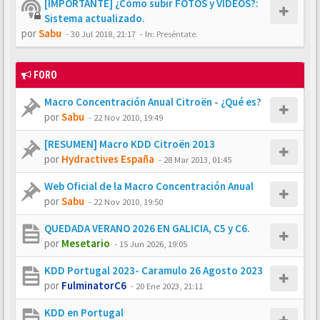
[IMPORTANTE] ¿Cómo subir FOTOS y VÍDEOS?:
Sistema actualizado.
por
Sabu
-
30 Jul 2018, 21:17
- In:
Preséntate.
FORO
Macro Concentración Anual Citroën - ¿Qué es?
por
Sabu
-
22 Nov 2010, 19:49
[RESUMEN] Macro KDD Citroën 2013
por
Hydractives España
-
28 Mar 2013, 01:45
Web Oficial de la Macro Concentración Anual
por
Sabu
-
22 Nov 2010, 19:50
QUEDADA VERANO 2026 EN GALICIA, C5 y C6.
por
Mesetario
-
15 Jun 2026, 19:05
KDD Portugal 2023- Caramulo 26 Agosto 2023
por
FulminatorC6
-
20 Ene 2023, 21:11
KDD en Portugal