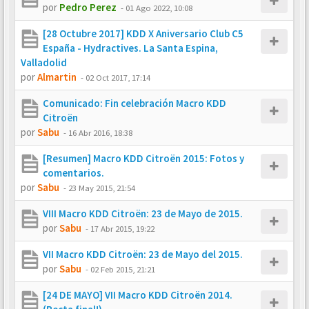
por
Pedro Perez
-
01 Ago 2022, 10:08
[28 Octubre 2017] KDD X Aniversario Club C5
España - Hydractives. La Santa Espina,
Valladolid
por
Almartin
-
02 Oct 2017, 17:14
Comunicado: Fin celebración Macro KDD
Citroën
por
Sabu
-
16 Abr 2016, 18:38
[Resumen] Macro KDD Citroën 2015: Fotos y
comentarios.
por
Sabu
-
23 May 2015, 21:54
VIII Macro KDD Citroën: 23 de Mayo de 2015.
por
Sabu
-
17 Abr 2015, 19:22
VII Macro KDD Citroën: 23 de Mayo del 2015.
por
Sabu
-
02 Feb 2015, 21:21
[24 DE MAYO] VII Macro KDD Citroën 2014.