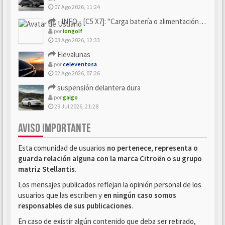
07 Ago 2026, 11:24
- INFO - [C5 X7]: "Carga batería o alimentación eléctri...
por
iongolf
03 Ago 2026, 12:33
Elevalunas
por
celeventosa
02 Ago 2026, 07:26
suspensión delantera dura
por
galgo
29 Jul 2026, 21:28
AVISO IMPORTANTE
Esta comunidad de usuarios
no pertenece, representa o
guarda relación alguna con la marca Citroën o su grupo
matriz Stellantis
.
Los mensajes publicados reflejan la opinión personal de los
usuarios que las escriben y
en ningún caso somos
responsables de sus publicaciones
.
En caso de existir algún contenido que deba ser retirado,