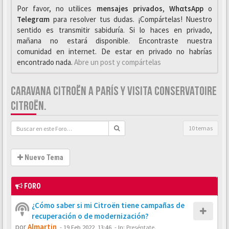
Por favor, no utilices
mensajes privados
,
WhαtsApp
o
Telegrαm
para resolver tus dudas. ¡Compártelas! Nuestro
sentido es transmitir sabiduría. Si lo haces en privado,
mañana no estará disponible. Encontraste nuestra
comunidad en internet. De estar en privado no habrías
encontrado nada.
Abre un post y compártelas
CARAVANA CITROËN A PARÍS Y VISITA CONSERVATOIRE
CITROËN.
10 temas
Nuevo Tema
FORO
¿Cómo saber si mi Citroën tiene campañas de
recuperación o de modernización?
por
Almartin
-
19 Feb 2022, 13:46
- In:
Preséntate.