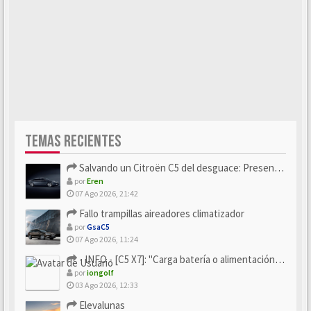
TEMAS RECIENTES
Salvando un Citroën C5 del desguace: Presentación y seguimiento
por
Eren
07 Ago 2026, 21:42
Fallo trampillas aireadores climatizador
por
GsaC5
07 Ago 2026, 11:24
- INFO - [C5 X7]: "Carga batería o alimentación eléctri...
por
iongolf
03 Ago 2026, 12:33
Elevalunas