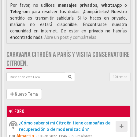
Por favor, no utilices
mensajes privados
,
WhαtsApp
o
Telegrαm
para resolver tus dudas. ¡Compártelas! Nuestro
sentido es transmitir sabiduría. Si lo haces en privado,
mañana no estará disponible. Encontraste nuestra
comunidad en internet. De estar en privado no habrías
encontrado nada.
Abre un post y compártelas
CARAVANA CITROËN A PARÍS Y VISITA CONSERVATOIRE
CITROËN.
10 temas
Nuevo Tema
FORO
¿Cómo saber si mi Citroën tiene campañas de
recuperación o de modernización?
por
Almartin
-
19 Feb 2022, 13:46
- In:
Preséntate.