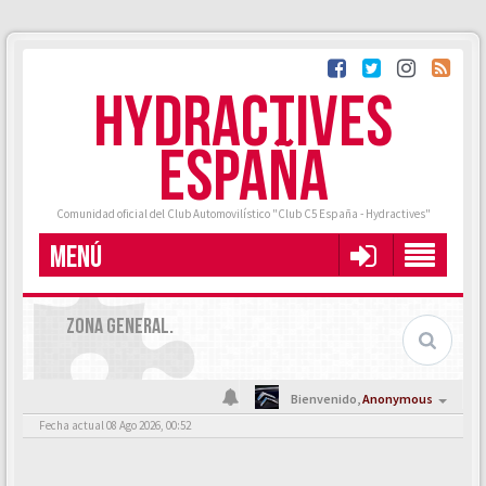
HYDRACTIVES
ESPAÑA
Comunidad oficial del Club Automovilístico "Club C5 España - Hydractives"
MENÚ
ZONA GENERAL.
Bienvenido,
Anonymous
Fecha actual 08 Ago 2026, 00:52