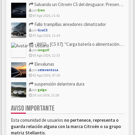
Salvando un Citroën C5 del desguace: Presentación y seguimiento
por
Eren
07 Ago 2026, 21:42
Fallo trampillas aireadores climatizador
por
GsaC5
07 Ago 2026, 11:24
- INFO - [C5 X7]: "Carga batería o alimentación eléctri...
por
iongolf
03 Ago 2026, 12:33
Elevalunas
por
celeventosa
02 Ago 2026, 07:26
suspensión delantera dura
por
galgo
29 Jul 2026, 21:28
AVISO IMPORTANTE
Esta comunidad de usuarios
no pertenece, representa o
guarda relación alguna con la marca Citroën o su grupo
matriz Stellantis
.