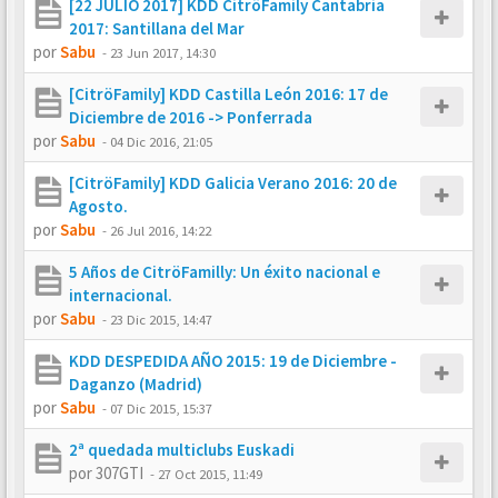
[22 JULIO 2017] KDD CitröFamily Cantabria
2017: Santillana del Mar
por
Sabu
-
23 Jun 2017, 14:30
[CitröFamily] KDD Castilla León 2016: 17 de
Diciembre de 2016 -> Ponferrada
por
Sabu
-
04 Dic 2016, 21:05
[CitröFamily] KDD Galicia Verano 2016: 20 de
Agosto.
por
Sabu
-
26 Jul 2016, 14:22
5 Años de CitröFamilly: Un éxito nacional e
internacional.
por
Sabu
-
23 Dic 2015, 14:47
KDD DESPEDIDA AÑO 2015: 19 de Diciembre -
Daganzo (Madrid)
por
Sabu
-
07 Dic 2015, 15:37
2ª quedada multiclubs Euskadi
por
307GTI
-
27 Oct 2015, 11:49