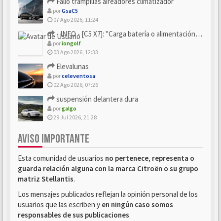
Fallo trampillas aireadores climatizador
por
GsaC5
07 Ago 2026, 11:24
- INFO - [C5 X7]: "Carga batería o alimentación eléctri...
por
iongolf
03 Ago 2026, 12:33
Elevalunas
por
celeventosa
02 Ago 2026, 07:26
suspensión delantera dura
por
galgo
29 Jul 2026, 21:28
AVISO IMPORTANTE
Esta comunidad de usuarios
no pertenece, representa o
guarda relación alguna con la marca Citroën o su grupo
matriz Stellantis
.
Los mensajes publicados reflejan la opinión personal de los
usuarios que las escriben y
en ningún caso somos
responsables de sus publicaciones
.