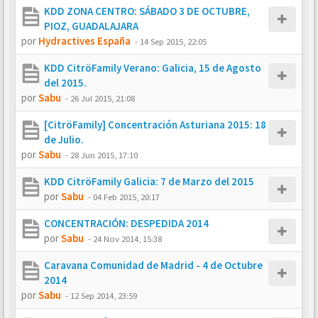
KDD ZONA CENTRO: SÁBADO 3 DE OCTUBRE,
PIOZ, GUADALAJARA
por
Hydractives España
-
14 Sep 2015, 22:05
KDD CitröFamily Verano: Galicia, 15 de Agosto
del 2015.
por
Sabu
-
26 Jul 2015, 21:08
[CitröFamily] Concentración Asturiana 2015: 18
de Julio.
por
Sabu
-
28 Jun 2015, 17:10
KDD CitröFamily Galicia: 7 de Marzo del 2015
por
Sabu
-
04 Feb 2015, 20:17
CONCENTRACIÓN: DESPEDIDA 2014
por
Sabu
-
24 Nov 2014, 15:38
Caravana Comunidad de Madrid - 4 de Octubre
2014
por
Sabu
-
12 Sep 2014, 23:59