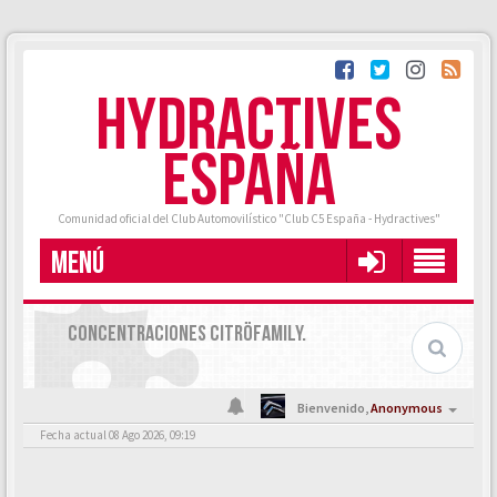
HYDRACTIVES
ESPAÑA
Comunidad oficial del Club Automovilístico "Club C5 España - Hydractives"
MENÚ
CONCENTRACIONES CITRÖFAMILY.
Bienvenido,
Anonymous
Fecha actual 08 Ago 2026, 09:19