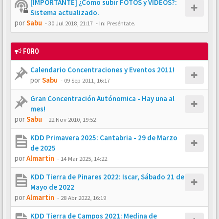
[IMPORTANTE] ¿Cómo subir FOTOS y VÍDEOS?:
Sistema actualizado.
por
Sabu
-
30 Jul 2018, 21:17
- In:
Preséntate.
FORO
Calendario Concentraciones y Eventos 2011!
por
Sabu
-
09 Sep 2011, 16:17
Gran Concentración Autónomica - Hay una al
mes!
por
Sabu
-
22 Nov 2010, 19:52
KDD Primavera 2025: Cantabria - 29 de Marzo
de 2025
por
Almartin
-
14 Mar 2025, 14:22
KDD Tierra de Pinares 2022: Iscar, Sábado 21 de
Mayo de 2022
por
Almartin
-
28 Abr 2022, 16:19
KDD Tierra de Campos 2021: Medina de