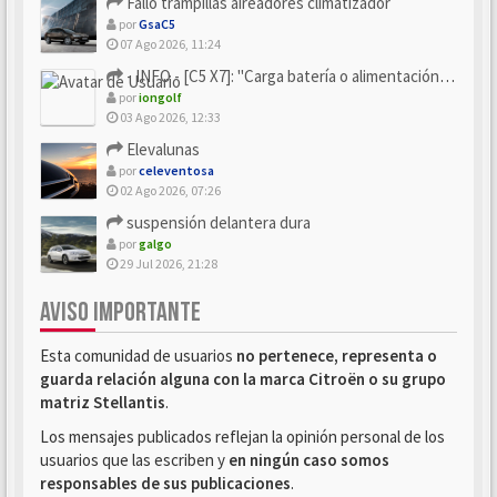
Fallo trampillas aireadores climatizador
por
GsaC5
07 Ago 2026, 11:24
- INFO - [C5 X7]: "Carga batería o alimentación eléctri...
por
iongolf
03 Ago 2026, 12:33
Elevalunas
por
celeventosa
02 Ago 2026, 07:26
suspensión delantera dura
por
galgo
29 Jul 2026, 21:28
AVISO IMPORTANTE
Esta comunidad de usuarios
no pertenece, representa o
guarda relación alguna con la marca Citroën o su grupo
matriz Stellantis
.
Los mensajes publicados reflejan la opinión personal de los
usuarios que las escriben y
en ningún caso somos
responsables de sus publicaciones
.