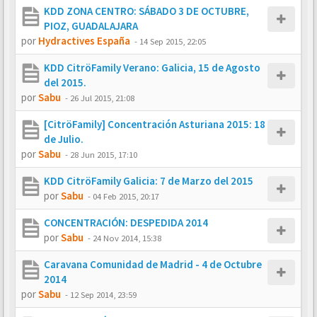
KDD ZONA CENTRO: SÁBADO 3 DE OCTUBRE,
PIOZ, GUADALAJARA
por
Hydractives España
-
14 Sep 2015, 22:05
KDD CitröFamily Verano: Galicia, 15 de Agosto
del 2015.
por
Sabu
-
26 Jul 2015, 21:08
[CitröFamily] Concentración Asturiana 2015: 18
de Julio.
por
Sabu
-
28 Jun 2015, 17:10
KDD CitröFamily Galicia: 7 de Marzo del 2015
por
Sabu
-
04 Feb 2015, 20:17
CONCENTRACIÓN: DESPEDIDA 2014
por
Sabu
-
24 Nov 2014, 15:38
Caravana Comunidad de Madrid - 4 de Octubre
2014
por
Sabu
-
12 Sep 2014, 23:59