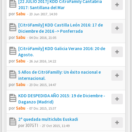
[22 JULIO 2017] KDD CitröFamily Cantabria
2017: Santillana del Mar
por
Sabu
-
23 Jun 2017, 14:30
[CitröFamily] KDD Castilla León 2016: 17 de
Diciembre de 2016 -> Ponferrada
por
Sabu
-
04 Dic 2016, 21:05
[CitröFamily] KDD Galicia Verano 2016: 20 de
Agosto.
por
Sabu
-
26 Jul 2016, 14:22
5 Años de CitröFamilly: Un éxito nacional e
internacional.
por
Sabu
-
23 Dic 2015, 14:47
KDD DESPEDIDA AÑO 2015: 19 de Diciembre -
Daganzo (Madrid)
por
Sabu
-
07 Dic 2015, 15:37
2ª quedada multiclubs Euskadi
por
307GTI
-
27 Oct 2015, 11:49