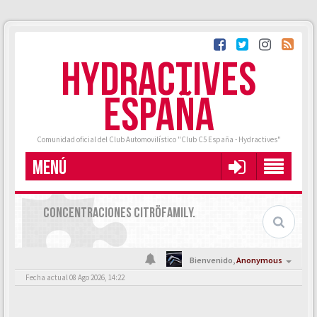
HYDRACTIVES
ESPAÑA
Comunidad oficial del Club Automovilístico "Club C5 España - Hydractives"
MENÚ
CONCENTRACIONES CITRÖFAMILY.
Bienvenido,
Anonymous
Fecha actual 08 Ago 2026, 14:22