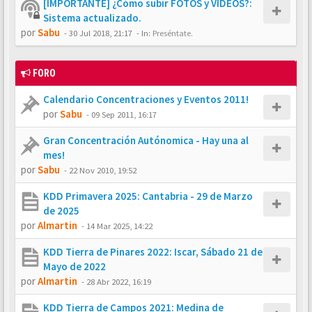
[IMPORTANTE] ¿Cómo subir FOTOS y VÍDEOS?:
Sistema actualizado.
por
Sabu
-
30 Jul 2018, 21:17
- In:
Preséntate.
FORO
Calendario Concentraciones y Eventos 2011!
por
Sabu
-
09 Sep 2011, 16:17
Gran Concentración Autónomica - Hay una al
mes!
por
Sabu
-
22 Nov 2010, 19:52
KDD Primavera 2025: Cantabria - 29 de Marzo
de 2025
por
Almartin
-
14 Mar 2025, 14:22
KDD Tierra de Pinares 2022: Iscar, Sábado 21 de
Mayo de 2022
por
Almartin
-
28 Abr 2022, 16:19
KDD Tierra de Campos 2021: Medina de