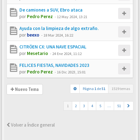
De camiones a SUV, Ebro ataca
por
Pedro Perez
-
12 May 2024, 13:21
Ayuda con la limpieza de algo extraño.
por
beexo
-
18 Mar 2024, 16:22
CITRÖEN CX: UNA NAVE ESPACIAL
por
Mesetario
-
24 Ene 2024, 11:12
FELICES FIESTAS, NAVIDADES 2023
por
Pedro Perez
-
16 Dic 2023, 15:01
Página
1
de
51
1519 temas
Nuevo Tema
1
2
3
4
5
…
51
Volver a Índice general