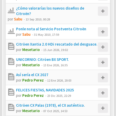
¿Cómo valorarías los nuevos diseños de
Citroën?
por
Sabu
-
13 Sep 2010, 00:28
Ponle nota al Servicio Postventa Citroën
por
Sabu
-
31 May 2010, 17:59
Citröen Xantia 2.0 HDi rescatado del desguace.
por
Mesetario
-
15 Jun 2026, 19:02
UNICORNIO: Citröen BX SPORT.
por
Mesetario
-
13 Ene 2026, 16:35
Así sería el CX 2027
por
Pedro Perez
-
12 Ene 2026, 20:03
FELICES FIESTAS, NAVIDADES 2025
por
Pedro Perez
-
23 Dic 2025, 22:29
Citröen CX Palas (1978), el CX auténtico.
por
Mesetario
-
07 Oct 2025, 14:53