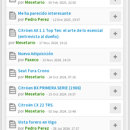
por
Mesetario
-
03 Feb 2025, 22:50
Me ha parecido interesante
por
Pedro Perez
-
12 Ene 2025, 19:37
Citröen AX 1.1 Top Ten: el arte de lo esencial
(entrevista al dueño).
por
Mesetario
-
17 Nov 2024, 19:21
Nueva Adquisición
por
Paxeco
-
15 Nov 2024, 14:15
Seat Fura Crono
por
Mesetario
-
24 Oct 2024, 07:16
Citröen BX PRIMERA SERIE (1986)
por
Mesetario
-
15 Oct 2024, 14:57
Citroën CX 22 TRS.
por
Mesetario
-
02 Sep 2024, 13:48
Vista forero en Vigo
por
Pedro Perez
-
28 Jul 2024, 17:17