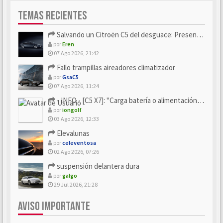
TEMAS RECIENTES
Salvando un Citroën C5 del desguace: Presentación y seguimiento
por
Eren
07 Ago 2026, 21:42
Fallo trampillas aireadores climatizador
por
GsaC5
07 Ago 2026, 11:24
- INFO - [C5 X7]: "Carga batería o alimentación eléctri...
por
iongolf
03 Ago 2026, 12:33
Elevalunas
por
celeventosa
02 Ago 2026, 07:26
suspensión delantera dura
por
galgo
29 Jul 2026, 21:28
AVISO IMPORTANTE