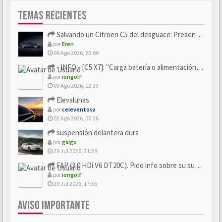
TEMAS RECIENTES
Salvando un Citroën C5 del desguace: Presentación y seguimiento
por
Eren
06 Ago 2026, 23:00
- INFO - [C5 X7]: "Carga batería o alimentación eléctri...
por
iongolf
03 Ago 2026, 12:33
Elevalunas
por
celeventosa
02 Ago 2026, 07:26
suspensión delantera dura
por
galgo
29 Jul 2026, 21:28
FAP (3.0 HDi V6 DT20C). Pido info sobre su sustitución
por
iongolf
29 Jul 2026, 17:36
AVISO IMPORTANTE