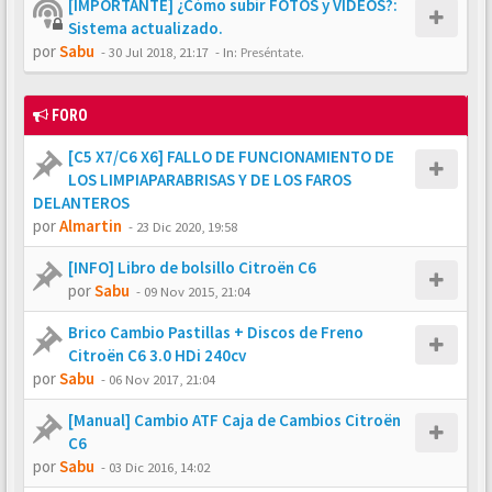
[IMPORTANTE] ¿Cómo subir FOTOS y VÍDEOS?:
Sistema actualizado.
por
Sabu
-
30 Jul 2018, 21:17
- In:
Preséntate.
FORO
[C5 X7/C6 X6] FALLO DE FUNCIONAMIENTO DE
LOS LIMPIAPARABRISAS Y DE LOS FAROS
DELANTEROS
por
Almartin
-
23 Dic 2020, 19:58
[INFO] Libro de bolsillo Citroën C6
por
Sabu
-
09 Nov 2015, 21:04
Brico Cambio Pastillas + Discos de Freno
Citroën C6 3.0 HDi 240cv
por
Sabu
-
06 Nov 2017, 21:04
[Manual] Cambio ATF Caja de Cambios Citroën
C6
por
Sabu
-
03 Dic 2016, 14:02