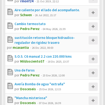
por
rmonf24
-
21 Oct 2019, 22:12
Aire caliente por el lado del acompañante.
por
Schwen
-
26 Jul 2022, 21:17
Cambio termostato
por
Pedro Perez
-
04 May 2026, 21:39
sustitución retorno bloque hidraulico-
regulador de rigidez trasero
por
mcaxantia
-
26 Dic 2022, 00:03
S.O.S. C6 manual 2.2 con 220.000 kms
por
MildoscientoST
-
18 Dic 2025, 13:37
Una de Faros
por
Pedro Perez
-
23 Ene 2026, 12:00
Avería Bomba de agua "extraña"
por
Dosceseis
-
25 Ene 2026, 12:15
"Mancha misteriosa"
por
Dosceseis
-
07 Ene 2026, 16:39