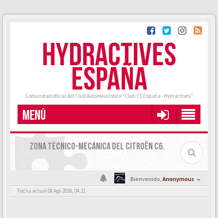
HYDRACTIVES
ESPAÑA
Comunidad oficial del Club Automovilístico "Club C5 España - Hydractives"
MENÚ
ZONA TÉCNICO-MECÁNICA DEL CITROËN C6.
Bienvenido,
Anonymous
Fecha actual 08 Ago 2026, 04:21