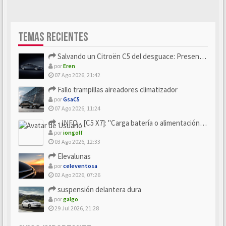
TEMAS RECIENTES
Salvando un Citroën C5 del desguace: Presentación y seguimiento
por
Eren
07 Ago 2026, 21:42
Fallo trampillas aireadores climatizador
por
GsaC5
07 Ago 2026, 11:24
- INFO - [C5 X7]: "Carga batería o alimentación eléctri...
por
iongolf
03 Ago 2026, 12:33
Elevalunas
por
celeventosa
02 Ago 2026, 07:26
suspensión delantera dura
por
galgo
29 Jul 2026, 21:28