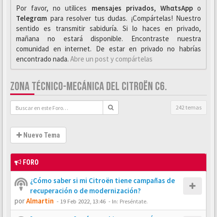
Por favor, no utilices
mensajes privados
,
WhαtsApp
o
Telegrαm
para resolver tus dudas. ¡Compártelas! Nuestro
sentido es transmitir sabiduría. Si lo haces en privado,
mañana no estará disponible. Encontraste nuestra
comunidad en internet. De estar en privado no habrías
encontrado nada.
Abre un post y compártelas
ZONA TÉCNICO-MECÁNICA DEL CITROËN C6.
242 temas
Nuevo Tema
FORO
¿Cómo saber si mi Citroën tiene campañas de
recuperación o de modernización?
por
Almartin
-
19 Feb 2022, 13:46
- In:
Preséntate.