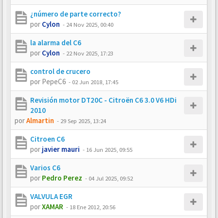
¿número de parte correcto?
por
Cylon
-
24 Nov 2025, 00:40
la alarma del C6
por
Cylon
-
22 Nov 2025, 17:23
control de crucero
por
PepeC6
-
02 Jun 2018, 17:45
Revisión motor DT20C - Citroën C6 3.0 V6 HDi
2010
por
Almartin
-
29 Sep 2025, 13:24
Citroen C6
por
javier mauri
-
16 Jun 2025, 09:55
Varios C6
por
Pedro Perez
-
04 Jul 2025, 09:52
VALVULA EGR
por
XAMAR
-
18 Ene 2012, 20:56