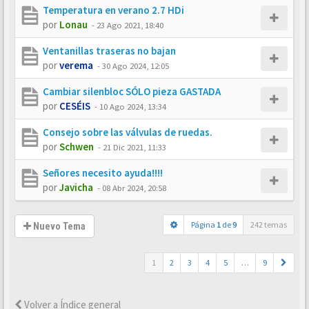
Temperatura en verano 2.7 HDi
por
Lonau
-
23 Ago 2021, 18:40
Ventanillas traseras no bajan
por
verema
-
30 Ago 2024, 12:05
Cambiar silenbloc SÓLO pieza GASTADA
por
CESÉIS
-
10 Ago 2024, 13:34
Consejo sobre las válvulas de ruedas.
por
Schwen
-
21 Dic 2021, 11:33
Señores necesito ayuda!!!!
por
Javicha
-
08 Abr 2024, 20:58
Página
1
de
9
242 temas
Nuevo Tema
1
2
3
4
5
…
9
Volver a Índice general