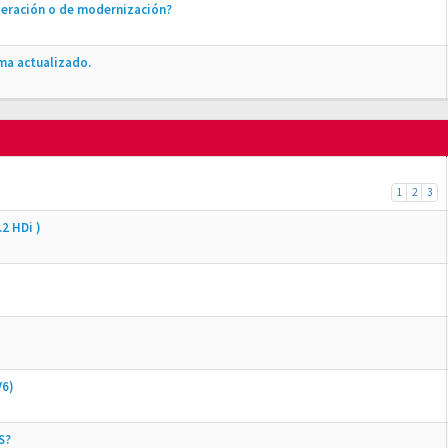
peración o de modernización?
ma actualizado.
1
2
3
2 HDi )
V6)
S?