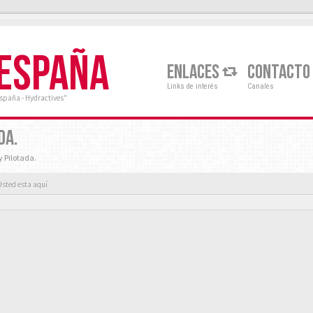
 ESPAÑA
ENLACES
CONTACTO
Links de interés
Canales
España - Hydractives"
DA.
y Pilotada.
Usted esta aquí