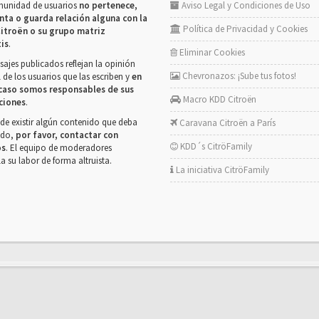
munidad de usuarios
no pertenece,
Aviso Legal y Condiciones de Uso
nta o guarda relación alguna con la
Política de Privacidad y Cookies
itroën o su grupo matriz
tis
.
Eliminar Cookies
ajes publicados reflejan la opinión
Chevronazos: ¡Sube tus fotos!
 de los usuarios que las escriben y
en
caso somos responsables de sus
Macro KDD Citroën
ciones
.
de existir algún contenido que deba
Caravana Citroën a París
rado,
por favor, contactar con
KDD´s CitröFamily
os
. El equipo de moderadores
la su labor de forma altruista.
La iniciativa CitröFamily