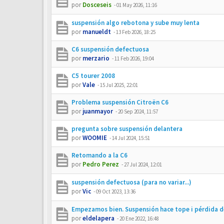
por
Dosceseis
-
01 May 2026, 11:16
suspensión algo rebotona y sube muy lenta
por
manueldt
-
13 Feb 2026, 18:25
C6 suspensión defectuosa
por
merzario
-
11 Feb 2026, 19:04
C5 tourer 2008
por
Vale
-
15 Jul 2025, 22:01
Problema suspensión Citroën C6
por
juanmayor
-
20 Sep 2024, 11:57
pregunta sobre suspensión delantera
por
WOOMIE
-
14 Jul 2024, 15:51
Retomando a la C6
por
Pedro Perez
-
27 Jul 2024, 12:01
suspensión defectuosa (para no variar...)
por
Vic
-
09 Oct 2023, 13:36
Empezamos bien. Suspensión hace tope i pérdida d
por
eldelapera
-
20 Ene 2022, 16:48