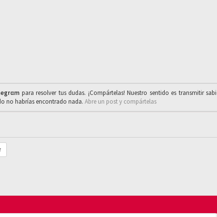
legrαm
para resolver tus dudas. ¡Compártelas! Nuestro sentido es transmitir sab
ado no habrías encontrado nada.
Abre un post y compártelas
r