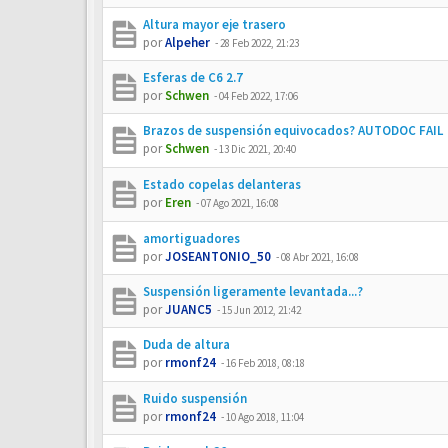
Altura mayor eje trasero
por
Alpeher
-
28 Feb 2022, 21:23
Esferas de C6 2.7
por
Schwen
-
04 Feb 2022, 17:06
Brazos de suspensión equivocados? AUTODOC FAIL
por
Schwen
-
13 Dic 2021, 20:40
Estado copelas delanteras
por
Eren
-
07 Ago 2021, 16:08
amortiguadores
por
JOSEANTONIO_50
-
08 Abr 2021, 16:08
Suspensión ligeramente levantada...?
por
JUANC5
-
15 Jun 2012, 21:42
Duda de altura
por
rmonf24
-
16 Feb 2018, 08:18
Ruido suspensión
por
rmonf24
-
10 Ago 2018, 11:04