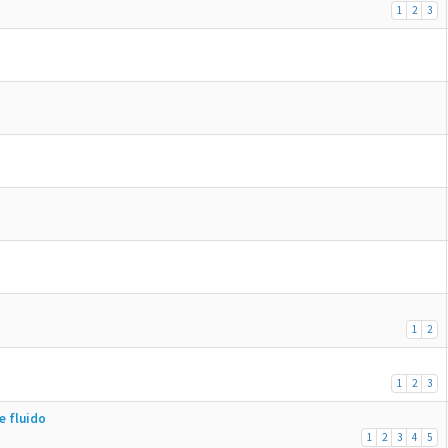
1
2
3
1
2
1
2
3
e fluido
1
2
3
4
5