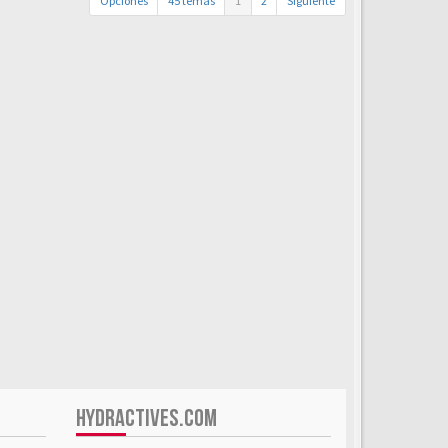
Opciones
45 temas
1
2
Siguiente
HYDRACTIVES.COM