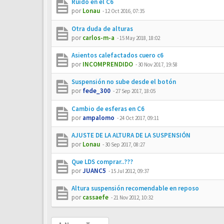
Ruido en el C6
por
Lonau
-
12 Oct 2016, 07:35
Otra duda de alturas
por
carlos-m-a
-
15 May 2018, 18:02
Asientos calefactados cuero c6
por
INCOMPRENDIDO
-
30 Nov 2017, 19:58
Suspensión no sube desde el botón
por
fede_300
-
27 Sep 2017, 18:05
Cambio de esferas en C6
por
ampalomo
-
24 Oct 2017, 09:11
AJUSTE DE LA ALTURA DE LA SUSPENSIÓN
por
Lonau
-
30 Sep 2017, 08:27
Que LDS comprar..???
por
JUANC5
-
15 Jul 2012, 09:37
Altura suspensión recomendable en reposo
por
cassaefe
-
21 Nov 2012, 10:32