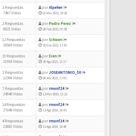
2 Respuestas
por
Alpeher
7467 Vistas
01 Mar 2022, 18:26
2 Respuestas
por
Pedro Perez
6921 Vistas
28 Feb 2022, 07:39
12 Respuestas
por
Schwen
16569 Vistas
20 Ene 2022, 17:45
15 Respuestas
por
Eren
21918 Vistas
28 Ago 2021, 11:17
2 Respuestas
por
JOSEANTONIO_50
12306 Vistas
08 Abr 2021, 17:05
7 Respuestas
por
rmonf24
24548 Vistas
12 Mar 2019, 11:22
14 Respuestas
por
rmonf24
27048 Vistas
13 Ago 2018, 18:43
4 Respuestas
por
rmonf24
13681 Vistas
12 Ago 2018, 18:48