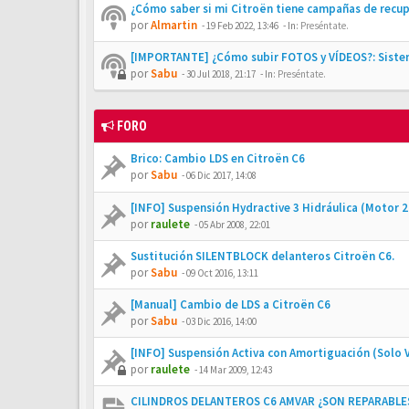
¿Cómo saber si mi Citroën tiene campañas de recu
por
Almartin
-
19 Feb 2022, 13:46
- In:
Preséntate.
[IMPORTANTE] ¿Cómo subir FOTOS y VÍDEOS?: Siste
por
Sabu
-
30 Jul 2018, 21:17
- In:
Preséntate.
FORO
Brico: Cambio LDS en Citroën C6
por
Sabu
-
06 Dic 2017, 14:08
[INFO] Suspensión Hydractive 3 Hidráulica (Motor 2.
por
raulete
-
05 Abr 2008, 22:01
Sustitución SILENTBLOCK delanteros Citroën C6.
por
Sabu
-
09 Oct 2016, 13:11
[Manual] Cambio de LDS a Citroën C6
por
Sabu
-
03 Dic 2016, 14:00
[INFO] Suspensión Activa con Amortiguación (Solo 
por
raulete
-
14 Mar 2009, 12:43
CILINDROS DELANTEROS C6 AMVAR ¿SON REPARABLE