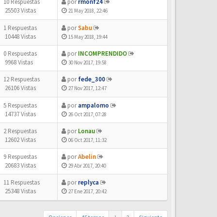
10 Respuestas
por
rmonf24
25503 Vistas
21 May 2018, 22:46
1 Respuestas
por
Sabu
10448 Vistas
15 May 2018, 19:44
0 Respuestas
por
INCOMPRENDIDO
9968 Vistas
30 Nov 2017, 19:58
12 Respuestas
por
fede_300
26106 Vistas
27 Nov 2017, 12:47
5 Respuestas
por
ampalomo
14737 Vistas
26 Oct 2017, 07:28
2 Respuestas
por
Lonau
12602 Vistas
06 Oct 2017, 11:32
9 Respuestas
por
Abelin
20683 Vistas
29 Abr 2017, 20:40
11 Respuestas
por
replyca
25348 Vistas
27 Ene 2017, 20:42