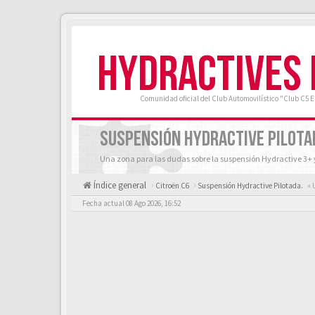
HYDRACTIVES
Comunidad oficial del Club Automovilístico "Club C5 
SUSPENSIÓN HYDRACTIVE PILOTA
Una zona para las dudas sobre la suspensión Hydractive 3+ 
Índice general
Citroën C6
Suspensión Hydractive Pilotada.
« 
Fecha actual 08 Ago 2026, 16:52