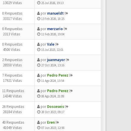
13029 Vistas
25 Jul 2026, 19:13
0 Respuestas
por
manueldt
33317 Vistas
13 Feb 2026, 18:25
0 Respuestas
por
merzario
2313 Vistas
11 Feb 2026, 19:04
0 Respuestas
por
Vale
4506 Vistas
15 Jul 2025, 22:01
2 Respuestas
por
juanmayor
28550 Vistas
27 Oct 2024, 13:16
7 Respuestas
por
Pedro Perez
17921 Vistas
11 Ago 2024, 13:54
11 Respuestas
por
Pedro Perez
14340 Vistas
08 Ago 2024, 21:09
26 Respuestas
por
Dosceseis
28184 Vistas
28 Oct 2023, 09:17
40 Respuestas
por
Eren
41049 Vistas
07 Jun 2023, 12:56