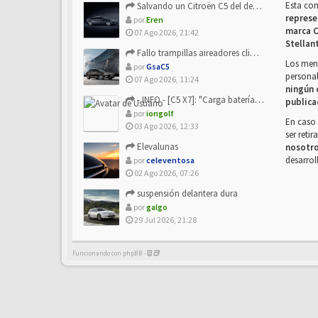
Esta co
Salvando un Citroën C5 del desguace: Presentación y seguimiento
represe
por
Eren
marca C
07 Ago 2026, 21:42
Stellan
Fallo trampillas aireadores climatizador
Los mens
por
GsaC5
personal
07 Ago 2026, 11:24
ningún 
- INFO - [C5 X7]: "Carga batería o alimentación eléctri...
publica
por
iongolf
En caso 
03 Ago 2026, 12:33
ser reti
Elevalunas
nosotr
desarrol
por
celeventosa
02 Ago 2026, 07:26
suspensión delantera dura
por
galgo
29 Jul 2026, 21:28
Funcionando con phpBB -