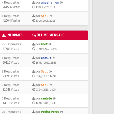
4 Respuestas
por
angelramon
264556 Vistas
13 Oct 2023, 11:36
1 Respuestas
por
Sabu
420048 Vistas
30 Jul 2018, 21:18
INFORMES
ÚLTIMO MENSAJE
25 Respuestas
por
GMC
37688 Vistas
01 May 2022, 08:45
1 Respuestas
por
antsua
20115 Vistas
15 Mar 2022, 23:36
9 Respuestas
por
Sabu
23698 Vistas
09 Ago 2017, 14:58
0 Respuestas
por
Sabu
11043 Vistas
03 Dic 2016, 14:00
0 Respuestas
por
raulete
14916 Vistas
14 Mar 2009, 12:43
20 Respuestas
por
Pedro Perez