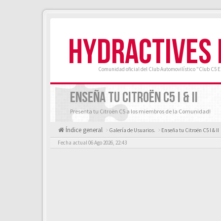
HYDRACTIVES
Comunidad oficial del Club Automovilístico "Club C5 
ENSEÑA TU CITROËN C5 I & II
Presenta tu Citroën C5 a los miembros de la Comunidad!
Índice general
Galería de Usuarios.
Enseña tu Citroën C5 I & II
Fecha actual 06 Ago 2026, 22:43