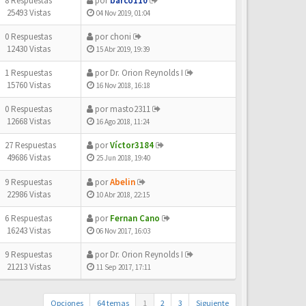
8 Respuestas
por
barco110
25493 Vistas
04 Nov 2019, 01:04
0 Respuestas
por
choni
12430 Vistas
15 Abr 2019, 19:39
1 Respuestas
por
Dr. Orion Reynolds I
15760 Vistas
16 Nov 2018, 16:18
0 Respuestas
por
masto2311
12668 Vistas
16 Ago 2018, 11:24
27 Respuestas
por
Víctor3184
49686 Vistas
25 Jun 2018, 19:40
9 Respuestas
por
Abelin
22986 Vistas
10 Abr 2018, 22:15
6 Respuestas
por
Fernan Cano
16243 Vistas
06 Nov 2017, 16:03
9 Respuestas
por
Dr. Orion Reynolds I
21213 Vistas
11 Sep 2017, 17:11
Opciones
64 temas
1
2
3
Siguiente