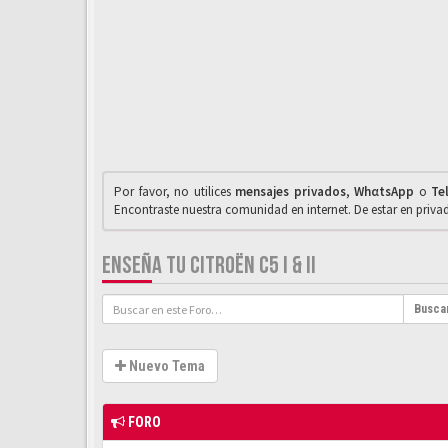
Por favor, no utilices
mensajes privados
,
WhαtsApp
o
Te
Encontraste nuestra comunidad en internet. De estar en priv
ENSEÑA TU CITROËN C5 I & II
Busca
Nuevo Tema
FORO