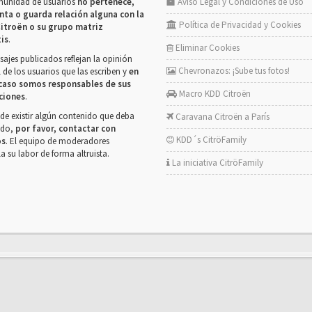
munidad de usuarios
no pertenece,
Aviso Legal y Condiciones de Uso
nta o guarda relación alguna con la
Política de Privacidad y Cookies
itroën o su grupo matriz
tis
.
Eliminar Cookies
ajes publicados reflejan la opinión
Chevronazos: ¡Sube tus fotos!
 de los usuarios que las escriben y
en
caso somos responsables de sus
Macro KDD Citroën
ciones
.
de existir algún contenido que deba
Caravana Citroën a París
rado,
por favor, contactar con
KDD´s CitröFamily
os
. El equipo de moderadores
la su labor de forma altruista.
La iniciativa CitröFamily