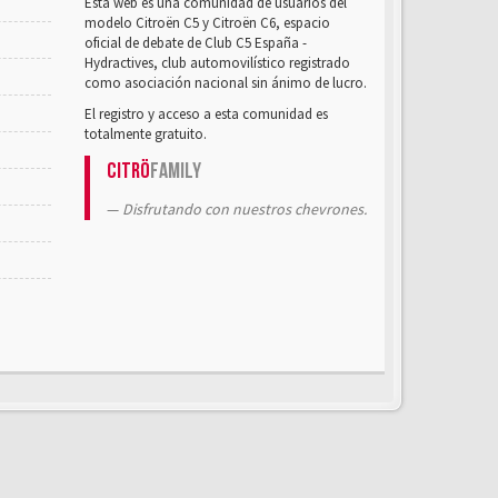
Esta web es una comunidad de usuarios del
modelo Citroën C5 y Citroën C6, espacio
oficial de debate de Club C5 España -
Hydractives, club automovilístico registrado
como asociación nacional sin ánimo de lucro.
El registro y acceso a esta comunidad es
totalmente gratuito.
Citrö
Family
Disfrutando con nuestros chevrones.