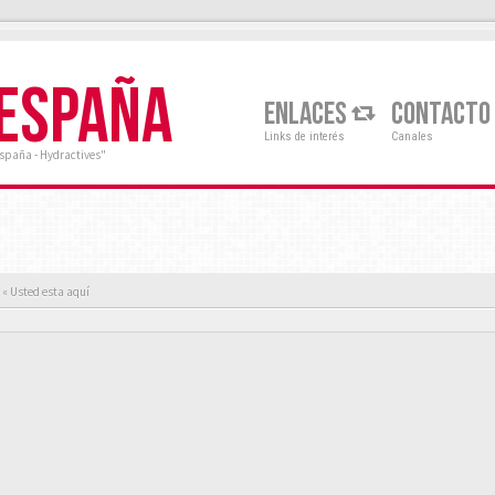
 ESPAÑA
ENLACES
CONTACTO
Links de interés
Canales
España - Hydractives"
« Usted esta aquí