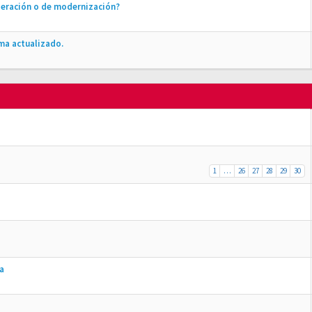
peración o de modernización?
ma actualizado.
1
…
26
27
28
29
30
a