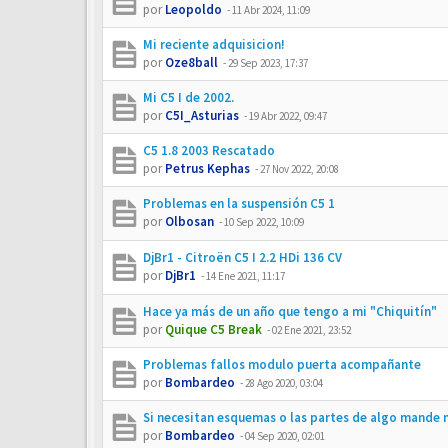
por
Leopoldo
-
11 Abr 2024, 11:09
Mi reciente adquisicion!
por
Oze8ball
-
29 Sep 2023, 17:37
Mi C5 I de 2002.
por
C5I_Asturias
-
19 Abr 2022, 09:47
C5 1.8 2003 Rescatado
por
Petrus Kephas
-
27 Nov 2022, 20:08
Problemas en la suspensión C5 1
por
Olbosan
-
10 Sep 2022, 10:09
DjBr1 - Citroën C5 I 2.2 HDi 136 CV
por
DjBr1
-
14 Ene 2021, 11:17
Hace ya más de un año que tengo a mi "Chiquitín"
por
Quique C5 Break
-
02 Ene 2021, 23:52
Problemas fallos modulo puerta acompañante
por
Bombardeo
-
28 Ago 2020, 03:04
Si necesitan esquemas o las partes de algo mande
por
Bombardeo
-
04 Sep 2020, 02:01