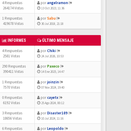
4 Respuestas
por
angelramon
264174 Vistas
13 Oct 2023, 11:36
1 Respuestas
por
Sabu
419678 Vistas
30 Jul 2018, 21:18
INFORMES
ÚLTIMO MENSAJE
4 Respuestas
por
Chiki
2581 Vistas
24 Jul 2026, 10:53
290 Respuestas
por
Paxeco
390411 Vistas
14 Ene 2025, 14:47
1 Respuestas
por
joinzin
7570 Vistas
07 Nov 2024, 19:40
0 Respuestas
por
cayetx
6192 Vistas
25 Ago 2024, 00:12
3 Respuestas
por
Disaster189
18656 Vistas
10 Jul 2024, 11:16
6 Respuestas
por
Leopoldo