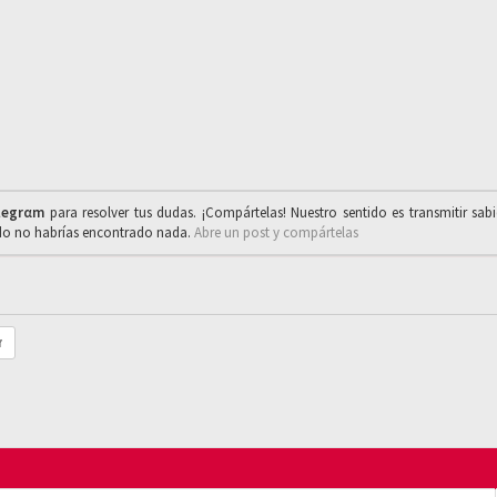
legrαm
para resolver tus dudas. ¡Compártelas! Nuestro sentido es transmitir sab
ado no habrías encontrado nada.
Abre un post y compártelas
r