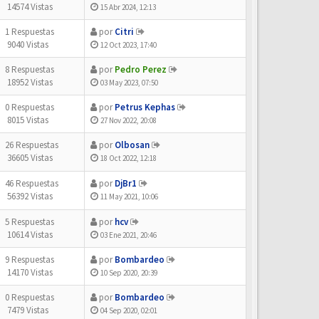
14574 Vistas
15 Abr 2024, 12:13
1 Respuestas
por
Citri
9040 Vistas
12 Oct 2023, 17:40
8 Respuestas
por
Pedro Perez
18952 Vistas
03 May 2023, 07:50
0 Respuestas
por
Petrus Kephas
8015 Vistas
27 Nov 2022, 20:08
26 Respuestas
por
Olbosan
36605 Vistas
18 Oct 2022, 12:18
46 Respuestas
por
DjBr1
56392 Vistas
11 May 2021, 10:06
5 Respuestas
por
hcv
10614 Vistas
03 Ene 2021, 20:46
9 Respuestas
por
Bombardeo
14170 Vistas
10 Sep 2020, 20:39
0 Respuestas
por
Bombardeo
7479 Vistas
04 Sep 2020, 02:01