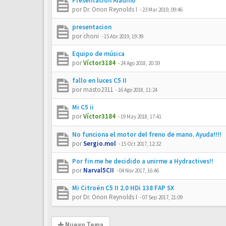
Presentación Aladino
por
Dr. Orion Reynolds I
-
23 Mar 2019, 09:46
presentacion
por
choni
-
15 Abr 2019, 19:39
Equipo de música
por
Víctor3184
-
24 Ago 2018, 20:59
fallo en luces C5 II
por
masto2311
-
16 Ago 2018, 11:24
Mi C5 ii
por
Víctor3184
-
19 May 2018, 17:41
No funciona el motor del freno de mano. Ayuda!!!!
por
Sergio.mol
-
15 Oct 2017, 12:32
Por fin me he decidido a unirme a Hydractives!!
por
Narval5CII
-
04 Nov 2017, 16:46
Mi Citroën C5 II 2.0 HDi 138 FAP SX
por
Dr. Orion Reynolds I
-
07 Sep 2017, 21:09
Nuevo Tema