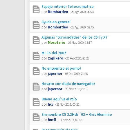
Espejo interior fotocromatico
por
Bombardeo
-
26 Ago 2020, 00:24
Ayuda en general
por
Bombardeo
-
25 Ago 2020, 02:45
Algunas "curiosidades" de los C5 I y X7
por
Mesetario
-
24 May 2020, 13:17
Mi C5 del 2007
por
zapikero
-
20 Feb 2020, 20:26
No encuentro el pomo!
por
japernor
-
05 Dic 2019, 21:46
Novato con duda de navegador
por
japernor
-
26 Nov 2019, 02:15
Bueno aquí va el mío
por
hcv
-
25 Nov 2019, 00:22
Sin nombre C5 2.2Hdi ´02 + Gris Aluminio
por
hm4l
-
17 Nov 2017, 00:45