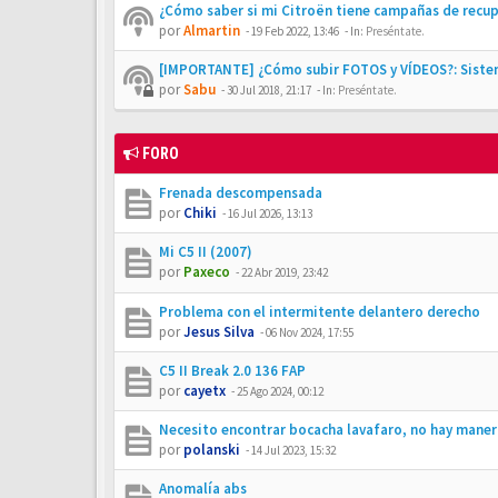
¿Cómo saber si mi Citroën tiene campañas de recu
por
Almartin
-
19 Feb 2022, 13:46
- In:
Preséntate.
[IMPORTANTE] ¿Cómo subir FOTOS y VÍDEOS?: Siste
por
Sabu
-
30 Jul 2018, 21:17
- In:
Preséntate.
FORO
Frenada descompensada
por
Chiki
-
16 Jul 2026, 13:13
Mi C5 II (2007)
por
Paxeco
-
22 Abr 2019, 23:42
Problema con el intermitente delantero derecho
por
Jesus Silva
-
06 Nov 2024, 17:55
C5 II Break 2.0 136 FAP
por
cayetx
-
25 Ago 2024, 00:12
Necesito encontrar bocacha lavafaro, no hay maner
por
polanski
-
14 Jul 2023, 15:32
Anomalía abs