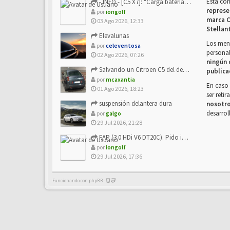
Esta co
- INFO - [C5 X7]: "Carga batería o alimentación eléctri...
represe
por
iongolf
marca C
03 Ago 2026, 12:33
Stellan
Elevalunas
Los mens
por
celeventosa
personal
02 Ago 2026, 07:26
ningún 
Salvando un Citroën C5 del desguace: Presentación y seguimiento
publica
por
mcaxantia
En caso 
01 Ago 2026, 18:23
ser reti
suspensión delantera dura
nosotr
desarrol
por
galgo
29 Jul 2026, 21:28
FAP (3.0 HDi V6 DT20C). Pido info sobre su sustitución
por
iongolf
29 Jul 2026, 17:36
Funcionando con phpBB -