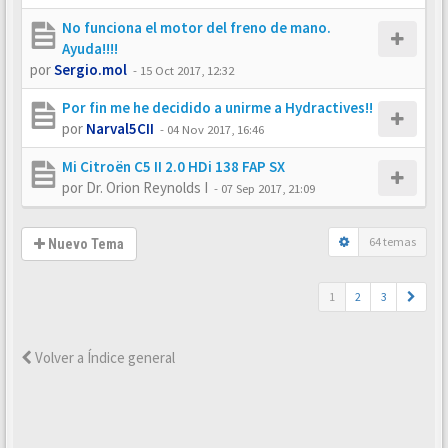
No funciona el motor del freno de mano.
Ayuda!!!!
por
Sergio.mol
-
15 Oct 2017, 12:32
Por fin me he decidido a unirme a Hydractives!!
por
Narval5CII
-
04 Nov 2017, 16:46
Mi Citroën C5 II 2.0 HDi 138 FAP SX
por
Dr. Orion Reynolds I
-
07 Sep 2017, 21:09
64 temas
Nuevo Tema
1
2
3
Volver a Índice general