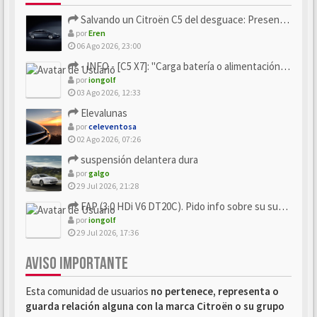
Salvando un Citroën C5 del desguace: Presentación y seguimiento
por
Eren
06 Ago 2026, 23:00
- INFO - [C5 X7]: "Carga batería o alimentación eléctri...
por
iongolf
03 Ago 2026, 12:33
Elevalunas
por
celeventosa
02 Ago 2026, 07:26
suspensión delantera dura
por
galgo
29 Jul 2026, 21:28
FAP (3.0 HDi V6 DT20C). Pido info sobre su sustitución
por
iongolf
29 Jul 2026, 17:36
AVISO IMPORTANTE
Esta comunidad de usuarios
no pertenece, representa o
guarda relación alguna con la marca Citroën o su grupo