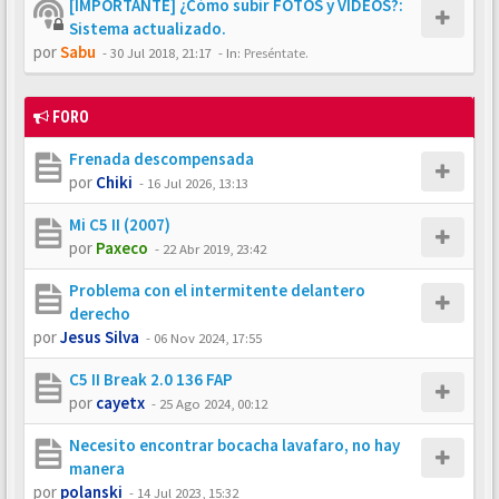
[IMPORTANTE] ¿Cómo subir FOTOS y VÍDEOS?:
Sistema actualizado.
por
Sabu
-
30 Jul 2018, 21:17
- In:
Preséntate.
FORO
Frenada descompensada
por
Chiki
-
16 Jul 2026, 13:13
Mi C5 II (2007)
por
Paxeco
-
22 Abr 2019, 23:42
Problema con el intermitente delantero
derecho
por
Jesus Silva
-
06 Nov 2024, 17:55
C5 II Break 2.0 136 FAP
por
cayetx
-
25 Ago 2024, 00:12
Necesito encontrar bocacha lavafaro, no hay
manera
por
polanski
-
14 Jul 2023, 15:32