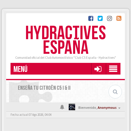
HYDRACTIVES
ESPAÑA
Comunidad oficial del Club Automovilístico "Club C5 España - Hydractives"
MENÚ
ENSEÑA TU CITROËN C5 I & II
Bienvenido,
Anonymous
Fecha actual 07 Ago 2026, 04:04