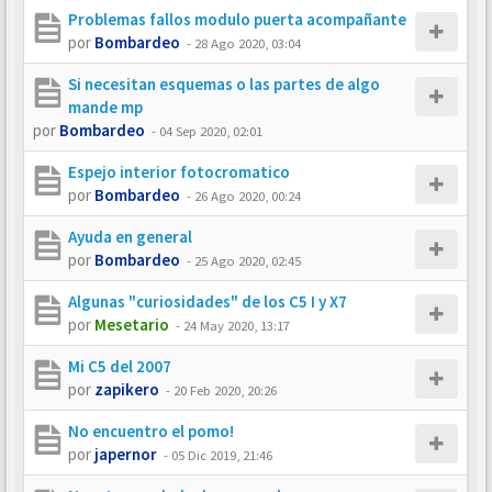
Problemas fallos modulo puerta acompañante
por
Bombardeo
-
28 Ago 2020, 03:04
Si necesitan esquemas o las partes de algo
mande mp
por
Bombardeo
-
04 Sep 2020, 02:01
Espejo interior fotocromatico
por
Bombardeo
-
26 Ago 2020, 00:24
Ayuda en general
por
Bombardeo
-
25 Ago 2020, 02:45
Algunas "curiosidades" de los C5 I y X7
por
Mesetario
-
24 May 2020, 13:17
Mi C5 del 2007
por
zapikero
-
20 Feb 2020, 20:26
No encuentro el pomo!
por
japernor
-
05 Dic 2019, 21:46