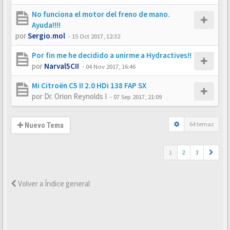
No funciona el motor del freno de mano.
Ayuda!!!!
por
Sergio.mol
-
15 Oct 2017, 12:32
Por fin me he decidido a unirme a Hydractives!!
por
Narval5CII
-
04 Nov 2017, 16:46
Mi Citroën C5 II 2.0 HDi 138 FAP SX
por
Dr. Orion Reynolds I
-
07 Sep 2017, 21:09
64 temas
Nuevo Tema
1
2
3
Volver a Índice general