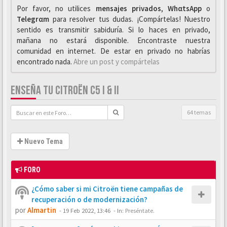
Por favor, no utilices
mensajes privados
,
WhαtsApp
o
Telegrαm
para resolver tus dudas. ¡Compártelas! Nuestro
sentido es transmitir sabiduría. Si lo haces en privado,
mañana no estará disponible. Encontraste nuestra
comunidad en internet. De estar en privado no habrías
encontrado nada.
Abre un post y compártelas
ENSEÑA TU CITROËN C5 I & II
64 temas
Nuevo Tema
FORO
¿Cómo saber si mi Citroën tiene campañas de
recuperación o de modernización?
por
Almartin
-
19 Feb 2022, 13:46
- In:
Preséntate.