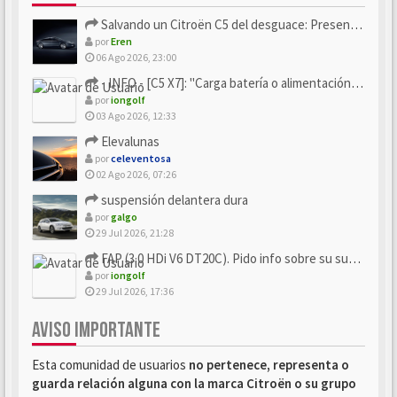
Salvando un Citroën C5 del desguace: Presentación y seguimiento
por
Eren
06 Ago 2026, 23:00
- INFO - [C5 X7]: "Carga batería o alimentación eléctri...
por
iongolf
03 Ago 2026, 12:33
Elevalunas
por
celeventosa
02 Ago 2026, 07:26
suspensión delantera dura
por
galgo
29 Jul 2026, 21:28
FAP (3.0 HDi V6 DT20C). Pido info sobre su sustitución
por
iongolf
29 Jul 2026, 17:36
AVISO IMPORTANTE
Esta comunidad de usuarios
no pertenece, representa o
guarda relación alguna con la marca Citroën o su grupo