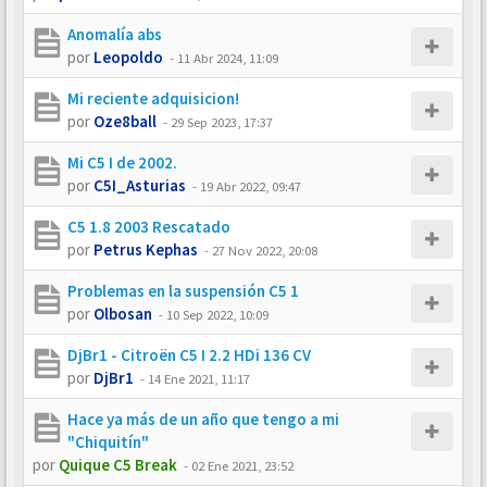
Anomalía abs
por
Leopoldo
-
11 Abr 2024, 11:09
Mi reciente adquisicion!
por
Oze8ball
-
29 Sep 2023, 17:37
Mi C5 I de 2002.
por
C5I_Asturias
-
19 Abr 2022, 09:47
C5 1.8 2003 Rescatado
por
Petrus Kephas
-
27 Nov 2022, 20:08
Problemas en la suspensión C5 1
por
Olbosan
-
10 Sep 2022, 10:09
DjBr1 - Citroën C5 I 2.2 HDi 136 CV
por
DjBr1
-
14 Ene 2021, 11:17
Hace ya más de un año que tengo a mi
"Chiquitín"
por
Quique C5 Break
-
02 Ene 2021, 23:52