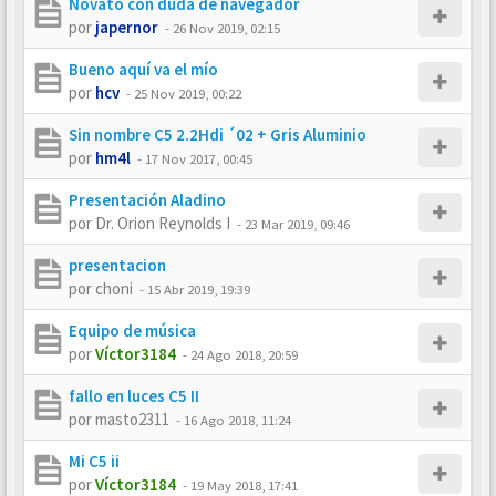
Novato con duda de navegador
por
japernor
-
26 Nov 2019, 02:15
Bueno aquí va el mío
por
hcv
-
25 Nov 2019, 00:22
Sin nombre C5 2.2Hdi ´02 + Gris Aluminio
por
hm4l
-
17 Nov 2017, 00:45
Presentación Aladino
por
Dr. Orion Reynolds I
-
23 Mar 2019, 09:46
presentacion
por
choni
-
15 Abr 2019, 19:39
Equipo de música
por
Víctor3184
-
24 Ago 2018, 20:59
fallo en luces C5 II
por
masto2311
-
16 Ago 2018, 11:24
Mi C5 ii
por
Víctor3184
-
19 May 2018, 17:41