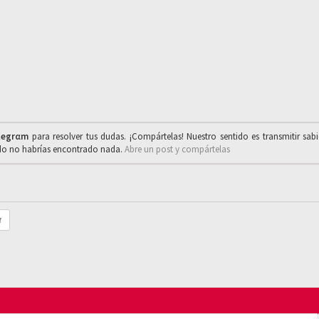
legrαm
para resolver tus dudas. ¡Compártelas! Nuestro sentido es transmitir sab
ado no habrías encontrado nada.
Abre un post y compártelas
r