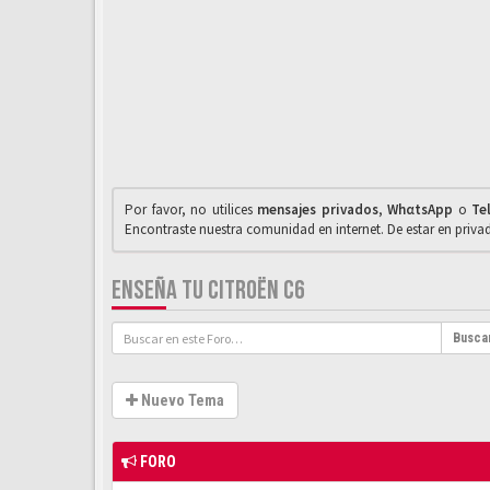
Por favor, no utilices
mensajes privados
,
WhαtsApp
o
Te
Encontraste nuestra comunidad en internet. De estar en priv
ENSEÑA TU CITROËN C6
Busca
Nuevo Tema
FORO