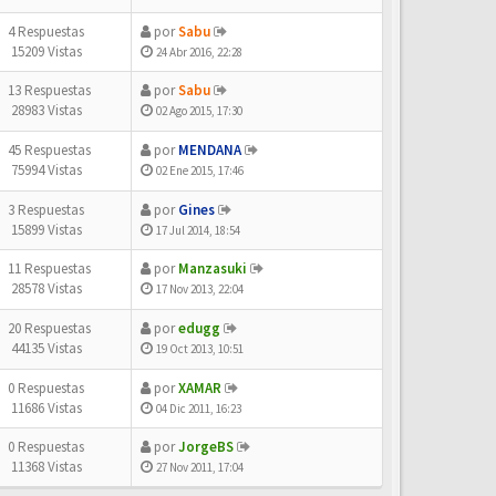
4 Respuestas
por
Sabu
15209 Vistas
24 Abr 2016, 22:28
13 Respuestas
por
Sabu
28983 Vistas
02 Ago 2015, 17:30
45 Respuestas
por
MENDANA
75994 Vistas
02 Ene 2015, 17:46
3 Respuestas
por
Gines
15899 Vistas
17 Jul 2014, 18:54
11 Respuestas
por
Manzasuki
28578 Vistas
17 Nov 2013, 22:04
20 Respuestas
por
edugg
44135 Vistas
19 Oct 2013, 10:51
0 Respuestas
por
XAMAR
11686 Vistas
04 Dic 2011, 16:23
0 Respuestas
por
JorgeBS
11368 Vistas
27 Nov 2011, 17:04