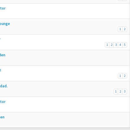
ator
Lounge
1
2
r
1
2
3
4
5
iden
!
1
2
idad.
1
2
3
ator
den