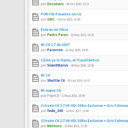
por
Dosceseis
-
06 Oct 2020, 23:11
POR FIN Presento mi C6
por
GMC
-
03 Ene 2022, 21:09
Este es mi Chico
por
Pedro Perez
-
22 May 2021, 10:18
Mi C6 2.7 de 2007
por
Pacorron
-
20 Sep 2020, 19:45
Cómo yo lo llamo, el Trasatlántico
por
SilentMarivs
-
30 May 2020, 22:58
Mi C6
por
Shuttle C6
-
05 Feb 2019, 14:57
Mi nuevo C6
por
PepeC6
-
13 May 2018, 19:39
Citroën C6 2.7 V6 HDi 208cv Exclusive + Gris Fulmin
por
fede_300
-
02 Mar 2017, 15:40
Citroën C6 2.7 V6 HDi 208cv Exclusive + Gris Fulmin
por
Meteoro
-
22 Nov 2015, 17:18