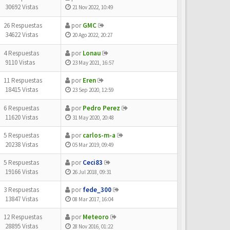
30692 Vistas
21 Nov 2022, 10:49
26 Respuestas
por
GMC
34622 Vistas
20 Ago 2022, 20:27
4 Respuestas
por
Lonau
9110 Vistas
23 May 2021, 16:57
11 Respuestas
por
Eren
18415 Vistas
23 Sep 2020, 12:59
6 Respuestas
por
Pedro Perez
11620 Vistas
31 May 2020, 20:48
5 Respuestas
por
carlos-m-a
20238 Vistas
05 Mar 2019, 09:49
5 Respuestas
por
Ceci83
19166 Vistas
26 Jul 2018, 09:31
3 Respuestas
por
fede_300
13847 Vistas
08 Mar 2017, 16:04
12 Respuestas
por
Meteoro
28895 Vistas
28 Nov 2016, 01:22