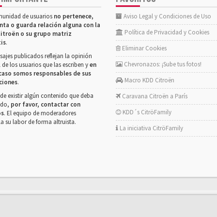
munidad de usuarios
no pertenece,
Aviso Legal y Condiciones de Uso
nta o guarda relación alguna con la
Política de Privacidad y Cookies
itroën o su grupo matriz
tis
.
Eliminar Cookies
ajes publicados reflejan la opinión
Chevronazos: ¡Sube tus fotos!
 de los usuarios que las escriben y
en
caso somos responsables de sus
Macro KDD Citroën
ciones
.
de existir algún contenido que deba
Caravana Citroën a París
rado,
por favor, contactar con
KDD´s CitröFamily
os
. El equipo de moderadores
la su labor de forma altruista.
La iniciativa CitröFamily