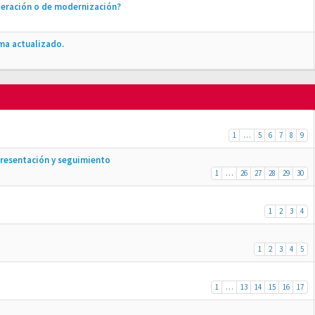
peración o de modernización?
ma actualizado.
1
…
5
6
7
8
9
 Presentación y seguimiento
1
…
26
27
28
29
30
1
2
3
4
1
2
3
4
5
1
…
13
14
15
16
17