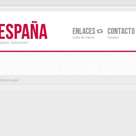
 ESPAÑA
ENLACES
CONTACTO
Links de interés
Canales
España - Hydractives"
ted esta aquí