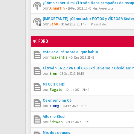
¿Cómo saber si mi Citroën tiene campañas de recu
por
Almartin
-
19 Feb 2022, 13:46
- In:
Preséntate.
[IMPORTANTE] ¿Cómo subir FOTOS y VÍDEOS?: Siste
por
Sabu
-
30 Jul 2018, 21:17
- In:
Preséntate.
FORO
este es el c6 sobre el que hablo
por
mcaxantia
-
04 Ene 2023, 21:47
Citroën C6 2.7 V6 HDi CAS Exclusive Noir Obsidien:
por
Eren
-
13 Oct 2019, 19:15
Mi C6 3.0 HDi
por
Zagato
-
12 Jun 2021, 21:49
Os enseño mi C6
por
klong
-
16 Ene 2022, 18:13
Allez le Bleu!
por
Schwen
-
22 Ene 2022, 19:20
Mis dos peques