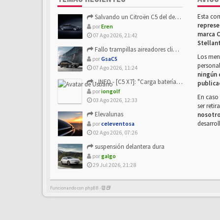
Esta co
Salvando un Citroën C5 del desguace: Presentación y seguimiento
represe
por
Eren
marca C
07 Ago 2026, 21:42
Stellan
Fallo trampillas aireadores climatizador
Los mens
por
GsaC5
personal
07 Ago 2026, 11:24
ningún 
- INFO - [C5 X7]: "Carga batería o alimentación eléctri...
publica
por
iongolf
En caso 
03 Ago 2026, 12:33
ser reti
Elevalunas
nosotr
desarrol
por
celeventosa
02 Ago 2026, 07:26
suspensión delantera dura
por
galgo
29 Jul 2026, 21:28
Funcionando con phpBB -