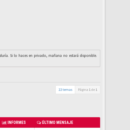
iduría. Si lo haces en privado, mañana no estará disponible.
22 temas
Página
1
de
1
INFORMES
ÚLTIMO MENSAJE