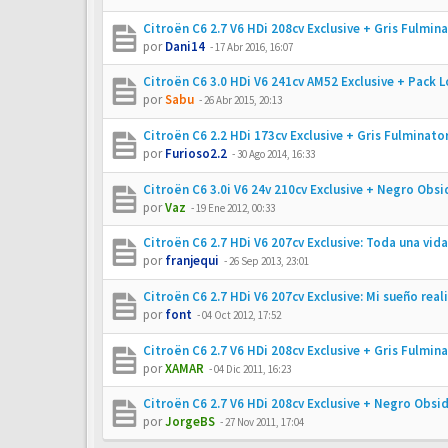
Citroën C6 2.7 V6 HDi 208cv Exclusive + Gris Fulmin
por
Dani14
-
17 Abr 2016, 16:07
Citroën C6 3.0 HDi V6 241cv AM52 Exclusive + Pack 
por
Sabu
-
26 Abr 2015, 20:13
Citroën C6 2.2 HDi 173cv Exclusive + Gris Fulminato
por
Furioso2.2
-
30 Ago 2014, 16:33
Citroën C6 3.0i V6 24v 210cv Exclusive + Negro Obs
por
Vaz
-
19 Ene 2012, 00:33
Citroën C6 2.7 HDi V6 207cv Exclusive: Toda una vida
por
franjequi
-
26 Sep 2013, 23:01
Citroën C6 2.7 HDi V6 207cv Exclusive: Mi sueño real
por
font
-
04 Oct 2012, 17:52
Citroën C6 2.7 V6 HDi 208cv Exclusive + Gris Fulmin
por
XAMAR
-
04 Dic 2011, 16:23
Citroën C6 2.7 V6 HDi 208cv Exclusive + Negro Obsi
por
JorgeBS
-
27 Nov 2011, 17:04