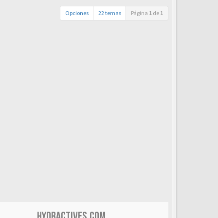
Opciones
22 temas
Página
1
de
1
HYDRACTIVES.COM