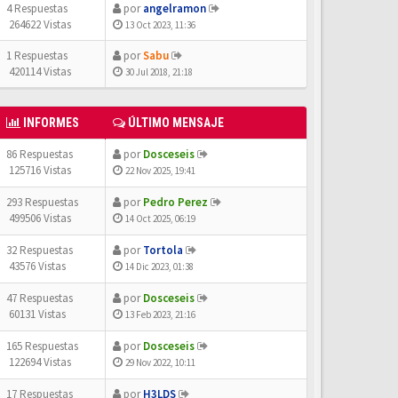
4 Respuestas
por
angelramon
264622 Vistas
13 Oct 2023, 11:36
1 Respuestas
por
Sabu
420114 Vistas
30 Jul 2018, 21:18
INFORMES
ÚLTIMO MENSAJE
86 Respuestas
por
Dosceseis
125716 Vistas
22 Nov 2025, 19:41
293 Respuestas
por
Pedro Perez
499506 Vistas
14 Oct 2025, 06:19
32 Respuestas
por
Tortola
43576 Vistas
14 Dic 2023, 01:38
47 Respuestas
por
Dosceseis
60131 Vistas
13 Feb 2023, 21:16
165 Respuestas
por
Dosceseis
122694 Vistas
29 Nov 2022, 10:11
17 Respuestas
por
H3LDS