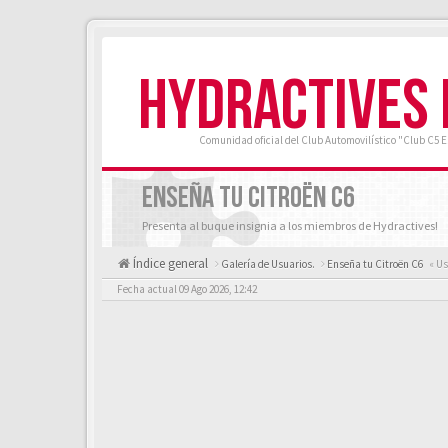
HYDRACTIVES
Comunidad oficial del Club Automovilístico "Club C5 
ENSEÑA TU CITROËN C6
Presenta al buque insignia a los miembros de Hydractives!
Índice general
Galería de Usuarios.
Enseña tu Citroën C6
« Us
Fecha actual 09 Ago 2026, 12:42