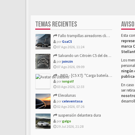
TEMAS RECIENTES
AVISO
Esta co
Fallo trampillas aireadores climatizador
represe
por
GsaC5
marca C
07 Ago 2026, 11:24
Stellan
Salvando un Citroën C5 del desguace: Presentación y seguimiento
Los mens
por
joinzin
personal
07 Ago 2026, 09:09
ningún 
- INFO - [C5 X7]: "Carga batería o alimentación eléctri...
publica
por
iongolf
En caso 
03 Ago 2026, 12:33
ser reti
Elevalunas
nosotr
desarrol
por
celeventosa
02 Ago 2026, 07:26
suspensión delantera dura
por
galgo
29 Jul 2026, 21:28