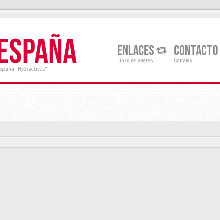
 ESPAÑA
ENLACES
CONTACTO
Links de interés
Canales
España - Hydractives"