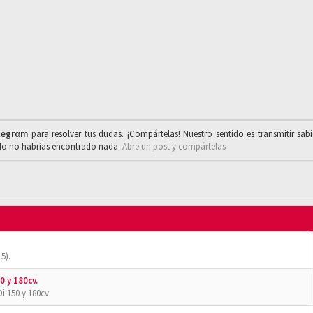
legrαm
para resolver tus dudas. ¡Compártelas! Nuestro sentido es transmitir sab
ado no habrías encontrado nada.
Abre un post y compártelas
5).
0 y 180cv.
i 150 y 180cv.