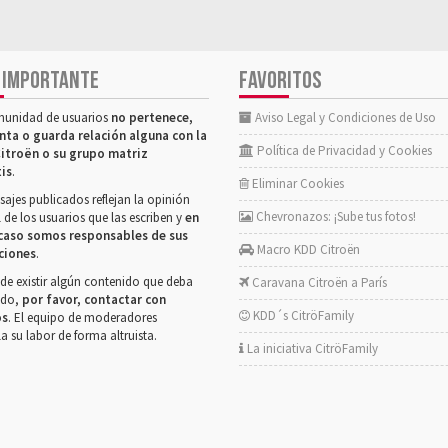
 IMPORTANTE
FAVORITOS
munidad de usuarios
no pertenece,
Aviso Legal y Condiciones de Uso
nta o guarda relación alguna con la
Política de Privacidad y Cookies
itroën o su grupo matriz
tis
.
Eliminar Cookies
ajes publicados reflejan la opinión
Chevronazos: ¡Sube tus fotos!
 de los usuarios que las escriben y
en
caso somos responsables de sus
Macro KDD Citroën
ciones
.
de existir algún contenido que deba
Caravana Citroën a París
rado,
por favor, contactar con
KDD´s CitröFamily
os
. El equipo de moderadores
la su labor de forma altruista.
La iniciativa CitröFamily