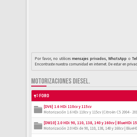
Por favor, no utilices
mensajes privados
,
WhαtsApp
o
Te
Encontraste nuestra comunidad en internet. De estar en priv
MOTORIZACIONES DIESEL.
FORO
[DV6] 1.6 HDi 110cv y 115cv
Motorización 1.6 HDi 110cv y 115cv (Citroën C5 2004 - 201
[DW10] 2.0 HDi 90, 110, 138, 140 y 160cv | BlueHDi 15
Motorización 2.0 HDi de 90, 110, 138, 140 y 160cv | BlueHD