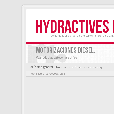
HYDRACTIVES
Comunidad oficial del Club Automovilístico "Club C5 
MOTORIZACIONES DIESEL.
Vea todas las categorías del foro
Índice general
Motorizaciones Diesel.
« Usted esta aquí
Fecha actual 07 Ago 2026, 15:48