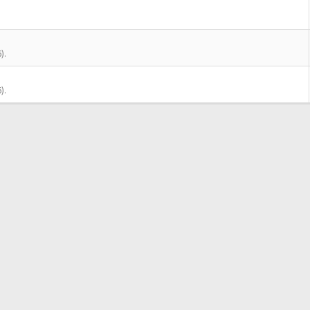
).
).