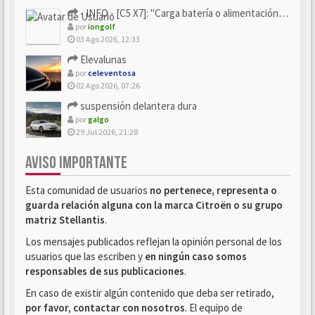
- INFO - [C5 X7]: "Carga batería o alimentación eléctri...
por
iongolf
03 Ago 2026, 12:33
Elevalunas
por
celeventosa
02 Ago 2026, 07:26
suspensión delantera dura
por
galgo
29 Jul 2026, 21:28
AVISO IMPORTANTE
Esta comunidad de usuarios
no pertenece, representa o
guarda relación alguna con la marca Citroën o su grupo
matriz Stellantis
.
Los mensajes publicados reflejan la opinión personal de los
usuarios que las escriben y
en ningún caso somos
responsables de sus publicaciones
.
En caso de existir algún contenido que deba ser retirado,
por favor, contactar con nosotros
. El equipo de