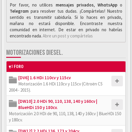
Por favor, no utilices
mensajes privados
,
WhαtsApp
o
Telegrαm
para resolver tus dudas. ¡Compártelas! Nuestro
sentido es transmitir sabiduría. Si lo haces en privado,
mañana no estará disponible. Encontraste nuestra
comunidad en internet. De estar en privado no habrías
encontrado nada.
Abre un post y compártelas
MOTORIZACIONES DIESEL.
FORO
[DV6] 1.6 HDi 110cv y 115cv
Motorización 1.6 HDi 110cv y 115cv (Citroën C5
2004 - 2015).
[DW10] 2.0 HDi 90, 110, 138, 140 y 160cv |
BlueHDi 150 y 180cv.
Motorización 2.0 HDi de 90, 110, 138, 140 y 160cv | BlueHDi 150
y 180cv.
[DW12] 2.2 HDi 136, 173 y 204cv.