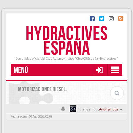
HYDRACTIVES
ESPAÑA
Comunidad oficial del Club Automovilístico "Club C5 España - Hydractives"
MENÚ
MOTORIZACIONES DIESEL.
Bienvenido,
Anonymous
Fecha actual 08 Ago 2026, 02:09