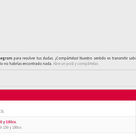
legrαm
para resolver tus dudas. ¡Compártelas! Nuestro sentido es transmitir sab
ado no habrías encontrado nada.
Abre un post y compártelas
5).
0 y 180cv.
i 150 y 180cv.