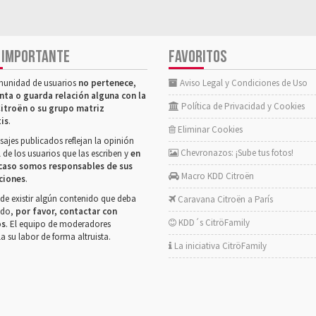
 IMPORTANTE
FAVORITOS
munidad de usuarios
no pertenece,
Aviso Legal y Condiciones de Uso
nta o guarda relación alguna con la
Política de Privacidad y Cookies
itroën o su grupo matriz
tis
.
Eliminar Cookies
ajes publicados reflejan la opinión
Chevronazos: ¡Sube tus fotos!
 de los usuarios que las escriben y
en
caso somos responsables de sus
Macro KDD Citroën
ciones
.
de existir algún contenido que deba
Caravana Citroën a París
rado,
por favor, contactar con
KDD´s CitröFamily
os
. El equipo de moderadores
la su labor de forma altruista.
La iniciativa CitröFamily