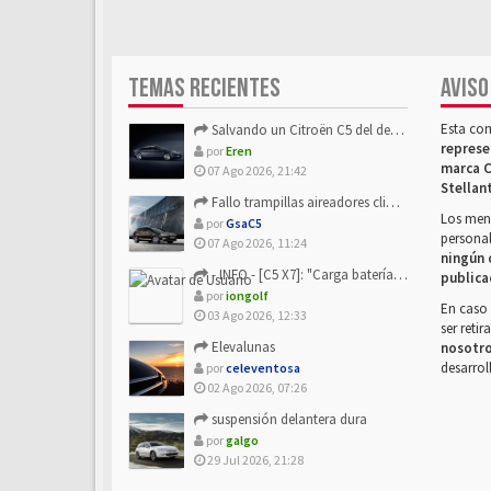
TEMAS RECIENTES
AVISO
Esta co
Salvando un Citroën C5 del desguace: Presentación y seguimiento
represe
por
Eren
marca C
07 Ago 2026, 21:42
Stellan
Fallo trampillas aireadores climatizador
Los mens
por
GsaC5
personal
07 Ago 2026, 11:24
ningún 
- INFO - [C5 X7]: "Carga batería o alimentación eléctri...
publica
por
iongolf
En caso 
03 Ago 2026, 12:33
ser reti
Elevalunas
nosotr
desarrol
por
celeventosa
02 Ago 2026, 07:26
suspensión delantera dura
por
galgo
29 Jul 2026, 21:28