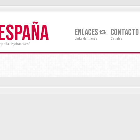
 ESPAÑA
ENLACES
CONTACTO
Links de interés
Canales
España - Hydractives"