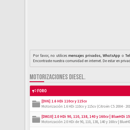
Por favor, no utilices
mensajes privados
,
WhαtsApp
o
Te
Encontraste nuestra comunidad en internet. De estar en priv
MOTORIZACIONES DIESEL.
FORO
[DV6] 1.6 HDi 110cv y 115cv
Motorización 1.6 HDi 110cv y 115cv (Citroën C5 2004 - 201
[DW10] 2.0 HDi 90, 110, 138, 140 y 160cv | BlueHDi 15
Motorización 2.0 HDi de 90, 110, 138, 140 y 160cv | BlueHD