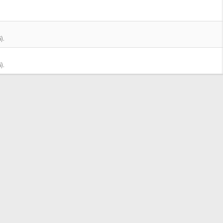
).
).