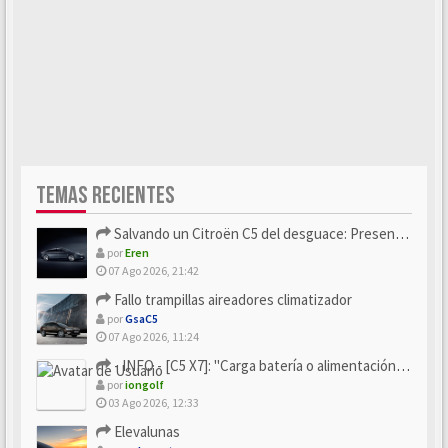
TEMAS RECIENTES
Salvando un Citroën C5 del desguace: Presentación y seguimiento
por
Eren
07 Ago 2026, 21:42
Fallo trampillas aireadores climatizador
por
GsaC5
07 Ago 2026, 11:24
- INFO - [C5 X7]: "Carga batería o alimentación eléctri...
por
iongolf
03 Ago 2026, 12:33
Elevalunas