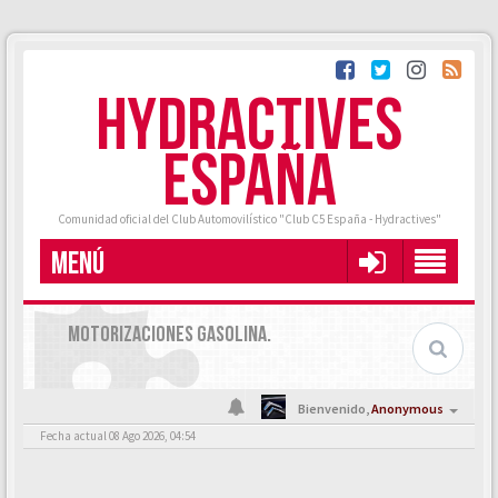
HYDRACTIVES
ESPAÑA
Comunidad oficial del Club Automovilístico "Club C5 España - Hydractives"
MENÚ
MOTORIZACIONES GASOLINA.
Bienvenido,
Anonymous
Fecha actual 08 Ago 2026, 04:54