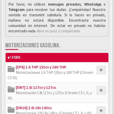
Por favor, no utilices
mensajes privados
,
WhαtsApp
o
Telegrαm
para resolver tus dudas. ¡Compártelas! Nuestro
sentido es transmitir sabiduría. Si lo haces en privado,
mañana no estará disponible. Encontraste nuestra
comunidad en internet. De estar en privado no habrías
encontrado nada.
Abre un post y compártelas
MOTORIZACIONES GASOLINA.
FORO
[EP6] 1.6 THP 155cv y 160 THP.
Motorizaciones 1.6 THP 155cv y 160 THP (Citroën
C5 III).
[EW7] 1.8i 117cv y 127cv.
Motorización 1.8i 117cv y 127cv (Citroën C5 I, II, y
III).
[EW10] 2.0i 16v 143cv.
Motorización 2.0i 16v 143cv. (Citroën C5 I, II, y III).