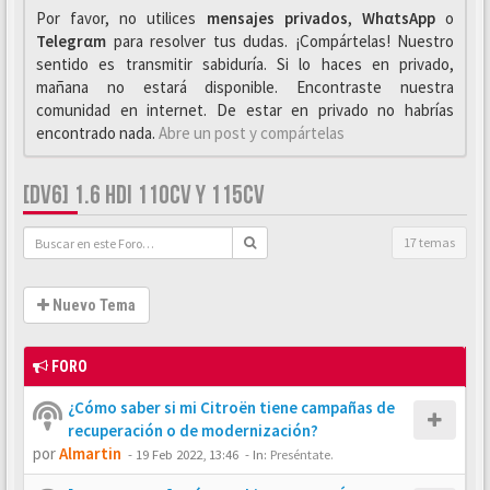
Por favor, no utilices
mensajes privados
,
WhαtsApp
o
Telegrαm
para resolver tus dudas. ¡Compártelas! Nuestro
sentido es transmitir sabiduría. Si lo haces en privado,
mañana no estará disponible. Encontraste nuestra
comunidad en internet. De estar en privado no habrías
encontrado nada.
Abre un post y compártelas
[DV6] 1.6 HDI 110CV Y 115CV
17 temas
Nuevo Tema
FORO
¿Cómo saber si mi Citroën tiene campañas de
recuperación o de modernización?
por
Almartin
-
19 Feb 2022, 13:46
- In:
Preséntate.