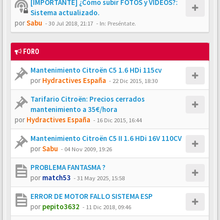
[IMPORTANTE] ¿Cómo subir FOTOS y VÍDEOS?:
Sistema actualizado.
por
Sabu
-
30 Jul 2018, 21:17
- In:
Preséntate.
FORO
Mantenimiento Citroën C5 1.6 HDi 115cv
por
Hydractives España
-
22 Dic 2015, 18:30
Tarifario Citroën: Precios cerrados
mantenimiento a 35€/hora
por
Hydractives España
-
16 Dic 2015, 16:44
Mantenimiento Citroën C5 II 1.6 HDi 16V 110CV
por
Sabu
-
04 Nov 2009, 19:26
PROBLEMA FANTASMA ?
por
match53
-
31 May 2025, 15:58
ERROR DE MOTOR FALLO SISTEMA ESP
por
pepito3632
-
11 Dic 2018, 09:46