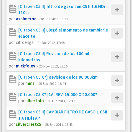
[Citroën C5 II] filtro de gasoil en C5 II 1.6 HDi
110cc
por
asalmeron
-
30 Ene 2013, 11:39
[Citroën C5 II] Llegó el momento de cambiarle
el aceite
por
citroengs
-
01 Dic 2012, 12:48
[Citroën C5 II] Revision de los 100mil
kilometros
por
mickfoley
-
20 Nov 2012, 21:16
[Citroën C5 X7] Revision de los 80.000km
por
mms
-
05 Sep 2012, 18:44
[Citroën C5 X7] 1A. REV. 15.000 O 20.000?
por
albertolo
-
09 Dic 2011, 12:37
[Citroën C5 II] CAMBIAR FILTRO DE GASOIL C5II
1.6 HDi FAP
por
silvercrestc5
-
28 Ene 2011, 18:43