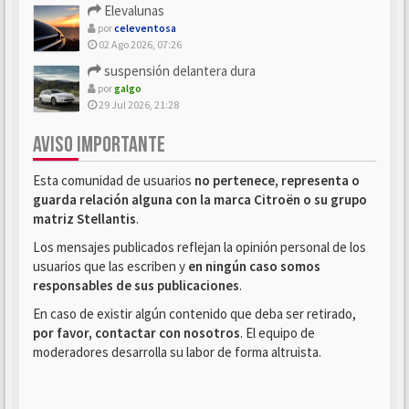
Elevalunas
por
celeventosa
02 Ago 2026, 07:26
suspensión delantera dura
por
galgo
29 Jul 2026, 21:28
AVISO IMPORTANTE
Esta comunidad de usuarios
no pertenece, representa o
guarda relación alguna con la marca Citroën o su grupo
matriz Stellantis
.
Los mensajes publicados reflejan la opinión personal de los
usuarios que las escriben y
en ningún caso somos
responsables de sus publicaciones
.
En caso de existir algún contenido que deba ser retirado,
por favor, contactar con nosotros
. El equipo de
moderadores desarrolla su labor de forma altruista.