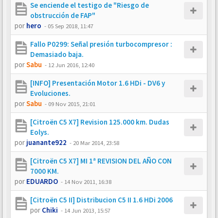
Se enciende el testigo de "Riesgo de
obstrucción de FAP"
por
hero
-
05 Sep 2018, 11:47
Fallo P0299: Señal presión turbocompresor :
Demasiado baja.
por
Sabu
-
12 Jun 2016, 12:40
[INFO] Presentación Motor 1.6 HDi - DV6 y
Evoluciones.
por
Sabu
-
09 Nov 2015, 21:01
[Citroën C5 X7] Revision 125.000 km. Dudas
Eolys.
por
juanante922
-
20 Mar 2014, 23:58
[Citroën C5 X7] MI 1ª REVISION DEL AÑO CON
7000 KM.
por
EDUARDO
-
14 Nov 2011, 16:38
[Citroën C5 II] Distribucion C5 II 1.6 HDi 2006
por
Chiki
-
14 Jun 2013, 15:57