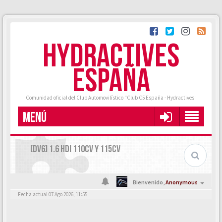
HYDRACTIVES
ESPAÑA
Comunidad oficial del Club Automovilístico "Club C5 España - Hydractives"
MENÚ
[DV6] 1.6 HDI 110CV Y 115CV
Bienvenido,
Anonymous
Fecha actual 07 Ago 2026, 11:55