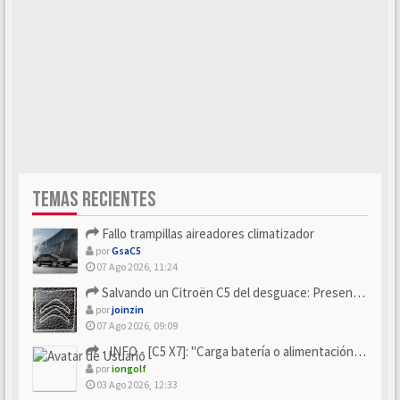
TEMAS RECIENTES
Fallo trampillas aireadores climatizador
por
GsaC5
07 Ago 2026, 11:24
Salvando un Citroën C5 del desguace: Presentación y seguimiento
por
joinzin
07 Ago 2026, 09:09
- INFO - [C5 X7]: "Carga batería o alimentación eléctri...
por
iongolf
03 Ago 2026, 12:33