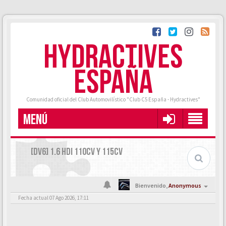
HYDRACTIVES
ESPAÑA
Comunidad oficial del Club Automovilístico "Club C5 España - Hydractives"
MENÚ
[DV6] 1.6 HDI 110CV Y 115CV
Bienvenido,
Anonymous
Fecha actual 07 Ago 2026, 17:11