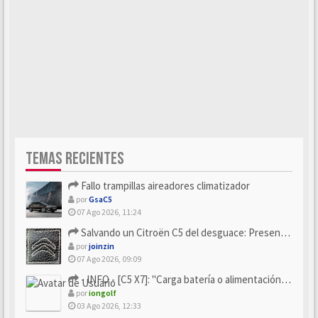
TEMAS RECIENTES
Fallo trampillas aireadores climatizador
por
GsaC5
07 Ago 2026, 11:24
Salvando un Citroën C5 del desguace: Presentación y seguimiento
por
joinzin
07 Ago 2026, 09:09
- INFO - [C5 X7]: "Carga batería o alimentación eléctri...
por
iongolf
03 Ago 2026, 12:33