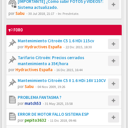
[IMPORTANTE] ¿Cómo subir FOTOS y VÍDEOS?:
Sistema actualizado.
por
Sabu
-
30 Jul 2018, 21:17
- In:
Preséntate.
FORO
Mantenimiento Citroën C5 1.6 HDi 115cv
por
Hydractives España
-
22 Dic 2015, 18:30
Tarifario Citroën: Precios cerrados
mantenimiento a 35€/hora
por
Hydractives España
-
16 Dic 2015, 16:44
Mantenimiento Citroën C5 II 1.6 HDi 16V 110CV
por
Sabu
-
04 Nov 2009, 19:26
PROBLEMA FANTASMA ?
por
match53
-
31 May 2025, 15:58
ERROR DE MOTOR FALLO SISTEMA ESP
por
pepito3632
-
11 Dic 2018, 09:46