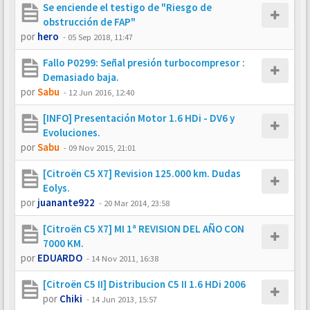
Se enciende el testigo de "Riesgo de
obstrucción de FAP"
por
hero
-
05 Sep 2018, 11:47
Fallo P0299: Señal presión turbocompresor :
Demasiado baja.
por
Sabu
-
12 Jun 2016, 12:40
[INFO] Presentación Motor 1.6 HDi - DV6 y
Evoluciones.
por
Sabu
-
09 Nov 2015, 21:01
[Citroën C5 X7] Revision 125.000 km. Dudas
Eolys.
por
juanante922
-
20 Mar 2014, 23:58
[Citroën C5 X7] MI 1ª REVISION DEL AÑO CON
7000 KM.
por
EDUARDO
-
14 Nov 2011, 16:38
[Citroën C5 II] Distribucion C5 II 1.6 HDi 2006
por
Chiki
-
14 Jun 2013, 15:57