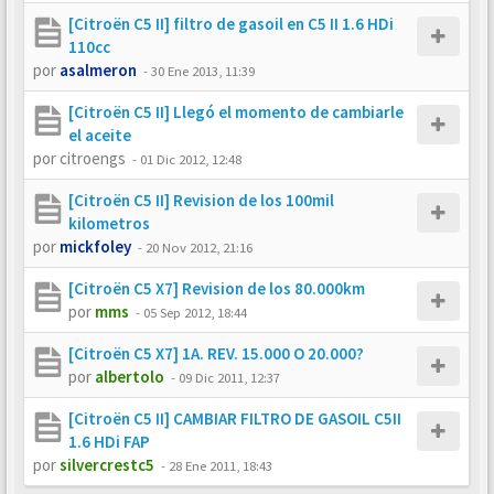
[Citroën C5 II] filtro de gasoil en C5 II 1.6 HDi
110cc
por
asalmeron
-
30 Ene 2013, 11:39
[Citroën C5 II] Llegó el momento de cambiarle
el aceite
por
citroengs
-
01 Dic 2012, 12:48
[Citroën C5 II] Revision de los 100mil
kilometros
por
mickfoley
-
20 Nov 2012, 21:16
[Citroën C5 X7] Revision de los 80.000km
por
mms
-
05 Sep 2012, 18:44
[Citroën C5 X7] 1A. REV. 15.000 O 20.000?
por
albertolo
-
09 Dic 2011, 12:37
[Citroën C5 II] CAMBIAR FILTRO DE GASOIL C5II
1.6 HDi FAP
por
silvercrestc5
-
28 Ene 2011, 18:43