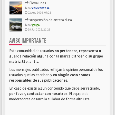
Elevalunas
por
celeventosa
02 Ago 2026, 07:26
suspensión delantera dura
por
galgo
29 Jul 2026, 21:28
AVISO IMPORTANTE
Esta comunidad de usuarios
no pertenece, representa o
guarda relación alguna con la marca Citroën o su grupo
matriz Stellantis
.
Los mensajes publicados reflejan la opinión personal de los
usuarios que las escriben y
en ningún caso somos
responsables de sus publicaciones
.
En caso de existir algún contenido que deba ser retirado,
por favor, contactar con nosotros
. El equipo de
moderadores desarrolla su labor de forma altruista.