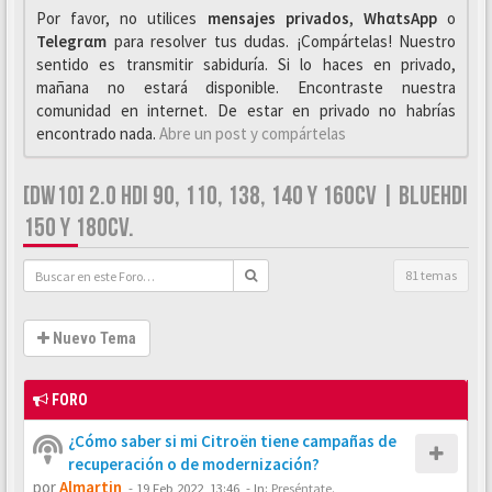
Por favor, no utilices
mensajes privados
,
WhαtsApp
o
Telegrαm
para resolver tus dudas. ¡Compártelas! Nuestro
sentido es transmitir sabiduría. Si lo haces en privado,
mañana no estará disponible. Encontraste nuestra
comunidad en internet. De estar en privado no habrías
encontrado nada.
Abre un post y compártelas
[DW10] 2.0 HDI 90, 110, 138, 140 Y 160CV | BLUEHDI
150 Y 180CV.
81 temas
Nuevo Tema
FORO
¿Cómo saber si mi Citroën tiene campañas de
recuperación o de modernización?
por
Almartin
-
19 Feb 2022, 13:46
- In:
Preséntate.