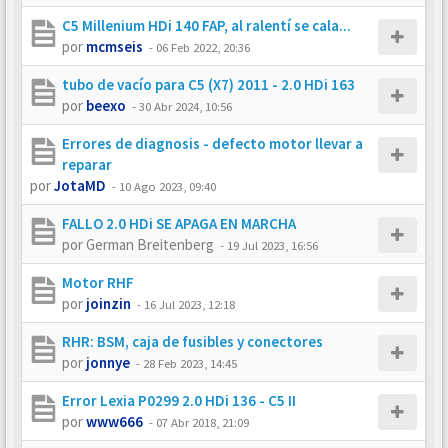
C5 Millenium HDi 140 FAP, al ralentí se cala...
por
mcmseis
-
06 Feb 2022, 20:36
tubo de vacío para C5 (X7) 2011 - 2.0 HDi 163
por
beexo
-
30 Abr 2024, 10:56
Errores de diagnosis - defecto motor llevar a
reparar
por
JotaMD
-
10 Ago 2023, 09:40
FALLO 2.0 HDi SE APAGA EN MARCHA
por
German Breitenberg
-
19 Jul 2023, 16:56
Motor RHF
por
joinzin
-
16 Jul 2023, 12:18
RHR: BSM, caja de fusibles y conectores
por
jonnye
-
28 Feb 2023, 14:45
Error Lexia P0299 2.0 HDi 136 - C5 II
por
www666
-
07 Abr 2018, 21:09