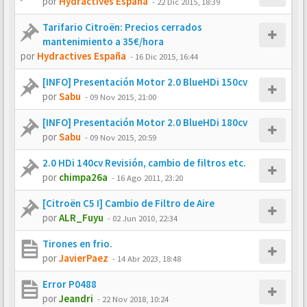
por
Hydractives España
-
22 Dic 2015, 18:39
Tarifario Citroën: Precios cerrados
mantenimiento a 35€/hora
por
Hydractives España
-
16 Dic 2015, 16:44
[INFO] Presentación Motor 2.0 BlueHDi 150cv
por
Sabu
-
09 Nov 2015, 21:00
[INFO] Presentación Motor 2.0 BlueHDi 180cv
por
Sabu
-
09 Nov 2015, 20:59
2.0 HDi 140cv Revisión, cambio de filtros etc.
por
chimpa26a
-
16 Ago 2011, 23:20
[Citroën C5 I] Cambio de Filtro de Aire
por
ALR_Fuyu
-
02 Jun 2010, 22:34
Tirones en frio.
por
JavierPaez
-
14 Abr 2023, 18:48
Error P0488
por
Jeandri
-
22 Nov 2018, 10:24