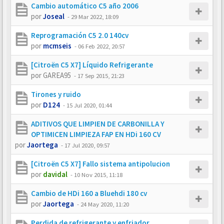
Cambio automático C5 año 2006
por
Joseal
-
29 Mar 2022, 18:09
Reprogramación C5 2.0 140cv
por
mcmseis
-
06 Feb 2022, 20:57
[Citroën C5 X7] Líquido Refrigerante
por
GAREA95
-
17 Sep 2015, 21:23
Tirones y ruido
por
D124
-
15 Jul 2020, 01:44
ADITIVOS QUE LIMPIEN DE CARBONILLA Y
OPTIMICEN LIMPIEZA FAP EN HDi 160 CV
por
Jaortega
-
17 Jul 2020, 09:57
[Citroën C5 X7] Fallo sistema antipolucion
por
davidal
-
10 Nov 2015, 11:18
Cambio de HDi 160 a Bluehdi 180 cv
por
Jaortega
-
24 May 2020, 11:20
Perdida de refrigerante y enfriador