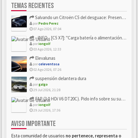
TEMAS RECIENTES
Salvando un Citroën C5 del desguace: Presentación y seguimiento
por
Pedro Perez
07 Ago 2026, 07:04
- INFO - [C5 X7]: "Carga batería o alimentación eléctri...
por
iongolf
03 Ago 2026, 12:33
Elevalunas
por
celeventosa
02 Ago 2026, 07:26
suspensión delantera dura
por
galgo
29 Jul 2026, 21:28
FAP (3.0 HDi V6 DT20C). Pido info sobre su sustitución
por
iongolf
29 Jul 2026, 17:36
AVISO IMPORTANTE
Esta comunidad de usuarios
no pertenece, representa o