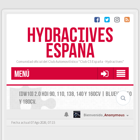
HYDRACTIVES
ESPAÑA
Comunidad oficial del Club Automovilístico "Club C5 España - Hydractives"
MENÚ
[DW10] 2.0 HDI 90, 110, 138, 140 Y 160CV | BLUEHDI 150
Y 180CV.
Bienvenido,
Anonymous
Fecha actual 07 Ago 2026, 07:15