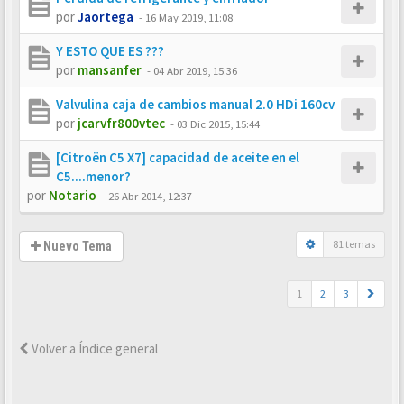
por
Jaortega
-
16 May 2019, 11:08
Y ESTO QUE ES ???
por
mansanfer
-
04 Abr 2019, 15:36
Valvulina caja de cambios manual 2.0 HDi 160cv
por
jcarvfr800vtec
-
03 Dic 2015, 15:44
[Citroën C5 X7] capacidad de aceite en el
C5....menor?
por
Notario
-
26 Abr 2014, 12:37
81 temas
Nuevo Tema
1
2
3
Volver a Índice general