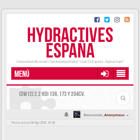
HYDRACTIVES
ESPAÑA
Comunidad oficial del Club Automovilístico "Club C5 España - Hydractives"
MENÚ
[DW12] 2.2 HDI 136, 173 Y 204CV.
Bienvenido,
Anonymous
Fecha actual 08 Ago 2026, 19:36