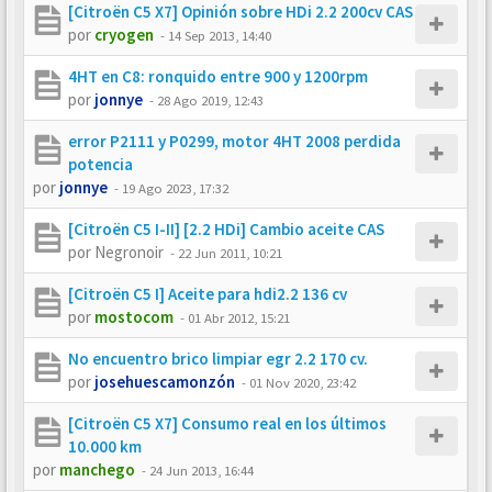
[Citroën C5 X7] Opinión sobre HDi 2.2 200cv CAS
por
cryogen
-
14 Sep 2013, 14:40
4HT en C8: ronquido entre 900 y 1200rpm
por
jonnye
-
28 Ago 2019, 12:43
error P2111 y P0299, motor 4HT 2008 perdida
potencia
por
jonnye
-
19 Ago 2023, 17:32
[Citroën C5 I-II] [2.2 HDi] Cambio aceite CAS
por
Negronoir
-
22 Jun 2011, 10:21
[Citroën C5 I] Aceite para hdi2.2 136 cv
por
mostocom
-
01 Abr 2012, 15:21
No encuentro brico limpiar egr 2.2 170 cv.
por
josehuescamonzón
-
01 Nov 2020, 23:42
[Citroën C5 X7] Consumo real en los últimos
10.000 km
por
manchego
-
24 Jun 2013, 16:44