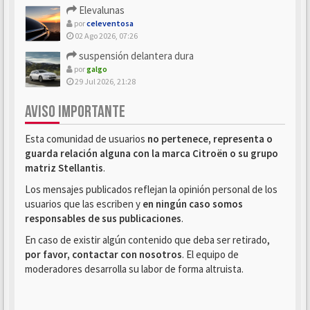
Elevalunas
por
celeventosa
02 Ago 2026, 07:26
suspensión delantera dura
por
galgo
29 Jul 2026, 21:28
AVISO IMPORTANTE
Esta comunidad de usuarios
no pertenece, representa o
guarda relación alguna con la marca Citroën o su grupo
matriz Stellantis
.
Los mensajes publicados reflejan la opinión personal de los
usuarios que las escriben y
en ningún caso somos
responsables de sus publicaciones
.
En caso de existir algún contenido que deba ser retirado,
por favor, contactar con nosotros
. El equipo de
moderadores desarrolla su labor de forma altruista.