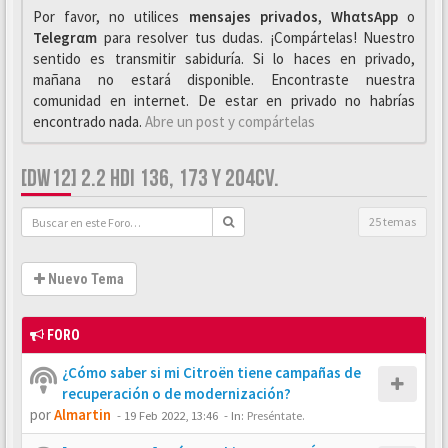
Por favor, no utilices
mensajes privados
,
WhαtsApp
o
Telegrαm
para resolver tus dudas. ¡Compártelas! Nuestro
sentido es transmitir sabiduría. Si lo haces en privado,
mañana no estará disponible. Encontraste nuestra
comunidad en internet. De estar en privado no habrías
encontrado nada.
Abre un post y compártelas
[DW12] 2.2 HDI 136, 173 Y 204CV.
25 temas
Nuevo Tema
FORO
¿Cómo saber si mi Citroën tiene campañas de
recuperación o de modernización?
por
Almartin
-
19 Feb 2022, 13:46
- In:
Preséntate.