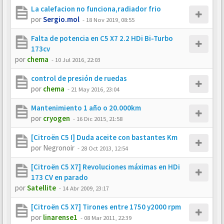
La calefacion no funciona,radiador frio
por
Sergio.mol
-
18 Nov 2019, 08:55
Falta de potencia en C5 X7 2.2 HDi Bi-Turbo
173cv
por
chema
-
10 Jul 2016, 22:03
control de presión de ruedas
por
chema
-
21 May 2016, 23:04
Mantenimiento 1 año o 20.000km
por
cryogen
-
16 Dic 2015, 21:58
[Citroën C5 I] Duda aceite con bastantes Km
por
Negronoir
-
28 Oct 2013, 12:54
[Citroën C5 X7] Revoluciones máximas en HDi
173 CV en parado
por
Satellite
-
14 Abr 2009, 23:17
[Citroën C5 X7] Tirones entre 1750 y2000 rpm
por
linarense1
-
08 Mar 2011, 22:39