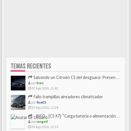
TEMAS RECIENTES
Salvando un Citroën C5 del desguace: Presentación y seguimiento
por
Eren
07 Ago 2026, 21:42
Fallo trampillas aireadores climatizador
por
GsaC5
07 Ago 2026, 11:24
- INFO - [C5 X7]: "Carga batería o alimentación eléctri...
por
iongolf
03 Ago 2026, 12:33