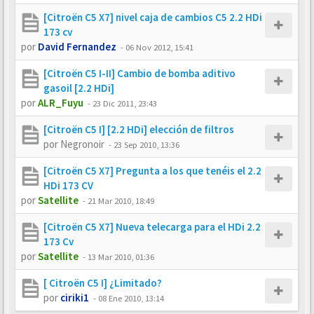
[Citroën C5 X7] nivel caja de cambios C5 2.2 HDi
173 cv
por
David Fernandez
-
06 Nov 2012, 15:41
[Citroën C5 I-II] Cambio de bomba aditivo
gasoil [2.2 HDi]
por
ALR_Fuyu
-
23 Dic 2011, 23:43
[Citroën C5 I] [2.2 HDi] elección de filtros
por
Negronoir
-
23 Sep 2010, 13:36
[Citroën C5 X7] Pregunta a los que tenéis el 2.2
HDi 173 CV
por
Satellite
-
21 Mar 2010, 18:49
[Citroën C5 X7] Nueva telecarga para el HDi 2.2
173 Cv
por
Satellite
-
13 Mar 2010, 01:36
[ Citroën C5 I] ¿Limitado?
por
ciriki1
-
08 Ene 2010, 13:14