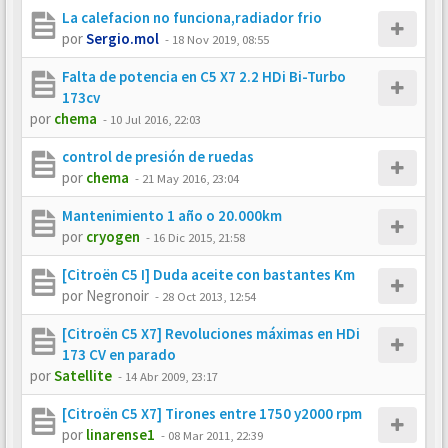
La calefacion no funciona,radiador frio
por
Sergio.mol
-
18 Nov 2019, 08:55
Falta de potencia en C5 X7 2.2 HDi Bi-Turbo
173cv
por
chema
-
10 Jul 2016, 22:03
control de presión de ruedas
por
chema
-
21 May 2016, 23:04
Mantenimiento 1 año o 20.000km
por
cryogen
-
16 Dic 2015, 21:58
[Citroën C5 I] Duda aceite con bastantes Km
por
Negronoir
-
28 Oct 2013, 12:54
[Citroën C5 X7] Revoluciones máximas en HDi
173 CV en parado
por
Satellite
-
14 Abr 2009, 23:17
[Citroën C5 X7] Tirones entre 1750 y2000 rpm
por
linarense1
-
08 Mar 2011, 22:39