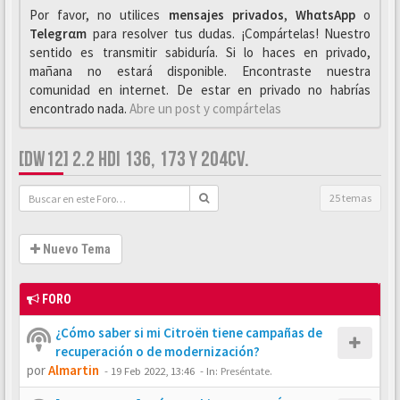
Por favor, no utilices
mensajes privados
,
WhαtsApp
o
Telegrαm
para resolver tus dudas. ¡Compártelas! Nuestro
sentido es transmitir sabiduría. Si lo haces en privado,
mañana no estará disponible. Encontraste nuestra
comunidad en internet. De estar en privado no habrías
encontrado nada.
Abre un post y compártelas
[DW12] 2.2 HDI 136, 173 Y 204CV.
25 temas
Nuevo Tema
FORO
¿Cómo saber si mi Citroën tiene campañas de
recuperación o de modernización?
por
Almartin
-
19 Feb 2022, 13:46
- In:
Preséntate.