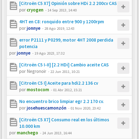
[Citroën C5 X7] Opinión sobre HDi 2.2 200cv CAS
por
cryogen
-
14 Sep 2013, 14:40
4HT en C8: ronquido entre 900 y 1200rpm
por
jonnye
-
28 Ago 2019, 12:43
error P2111 y P0299, motor 4HT 2008 perdida
potencia
por
jonnye
-
19 Ago 2023, 17:32
[Citroën C5 I-II] [2.2 HDi] Cambio aceite CAS
por
Negronoir
-
22 Jun 2011, 10:21
[Citroën C5 I] Aceite para hdi2.2 136 cv
por
mostocom
-
01 Abr 2012, 15:21
No encuentro brico limpiar egr 2.2 170 cv.
por
josehuescamonzón
-
01 Nov 2020, 23:42
[Citroën C5 X7] Consumo real en los últimos
10.000 km
por
manchego
-
24 Jun 2013, 16:44