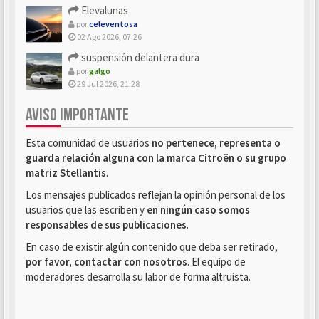
Elevalunas
por
celeventosa
02 Ago 2026, 07:26
suspensión delantera dura
por
galgo
29 Jul 2026, 21:28
AVISO IMPORTANTE
Esta comunidad de usuarios
no pertenece, representa o
guarda relación alguna con la marca Citroën o su grupo
matriz Stellantis
.
Los mensajes publicados reflejan la opinión personal de los
usuarios que las escriben y
en ningún caso somos
responsables de sus publicaciones
.
En caso de existir algún contenido que deba ser retirado,
por favor, contactar con nosotros
. El equipo de
moderadores desarrolla su labor de forma altruista.