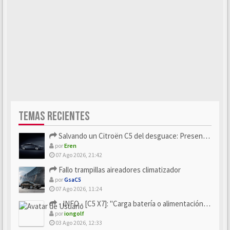
TEMAS RECIENTES
Salvando un Citroën C5 del desguace: Presentación y seguimiento
por
Eren
07 Ago 2026, 21:42
Fallo trampillas aireadores climatizador
por
GsaC5
07 Ago 2026, 11:24
- INFO - [C5 X7]: "Carga batería o alimentación eléctri...
por
iongolf
03 Ago 2026, 12:33