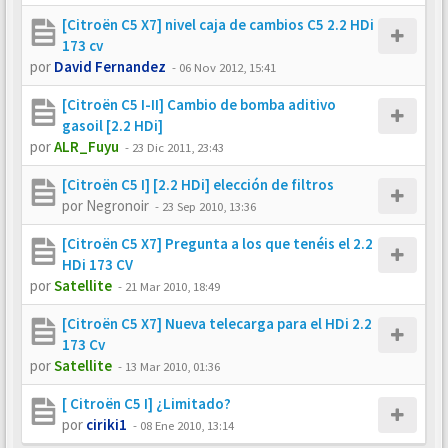
[Citroën C5 X7] nivel caja de cambios C5 2.2 HDi
173 cv
por
David Fernandez
-
06 Nov 2012, 15:41
[Citroën C5 I-II] Cambio de bomba aditivo
gasoil [2.2 HDi]
por
ALR_Fuyu
-
23 Dic 2011, 23:43
[Citroën C5 I] [2.2 HDi] elección de filtros
por
Negronoir
-
23 Sep 2010, 13:36
[Citroën C5 X7] Pregunta a los que tenéis el 2.2
HDi 173 CV
por
Satellite
-
21 Mar 2010, 18:49
[Citroën C5 X7] Nueva telecarga para el HDi 2.2
173 Cv
por
Satellite
-
13 Mar 2010, 01:36
[ Citroën C5 I] ¿Limitado?
por
ciriki1
-
08 Ene 2010, 13:14