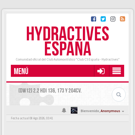
HYDRACTIVES
ESPAÑA
Comunidad oficial del Club Automovilístico "Club C5 España - Hydractives"
MENÚ
[DW12] 2.2 HDI 136, 173 Y 204CV.
Bienvenido,
Anonymous
Fecha actual 08 Ago 2026, 03:41