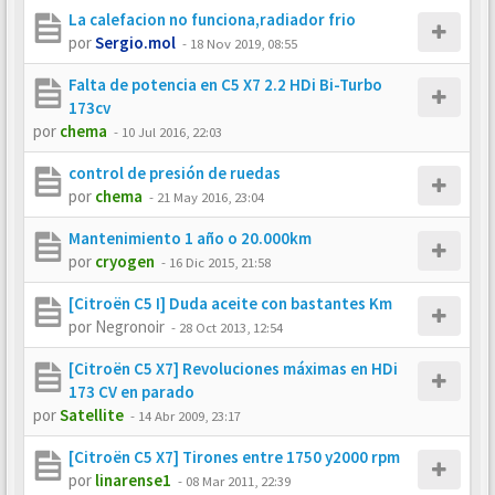
La calefacion no funciona,radiador frio
por
Sergio.mol
-
18 Nov 2019, 08:55
Falta de potencia en C5 X7 2.2 HDi Bi-Turbo
173cv
por
chema
-
10 Jul 2016, 22:03
control de presión de ruedas
por
chema
-
21 May 2016, 23:04
Mantenimiento 1 año o 20.000km
por
cryogen
-
16 Dic 2015, 21:58
[Citroën C5 I] Duda aceite con bastantes Km
por
Negronoir
-
28 Oct 2013, 12:54
[Citroën C5 X7] Revoluciones máximas en HDi
173 CV en parado
por
Satellite
-
14 Abr 2009, 23:17
[Citroën C5 X7] Tirones entre 1750 y2000 rpm
por
linarense1
-
08 Mar 2011, 22:39