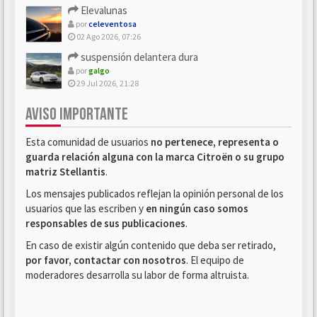
Elevalunas
por
celeventosa
02 Ago 2026, 07:26
suspensión delantera dura
por
galgo
29 Jul 2026, 21:28
AVISO IMPORTANTE
Esta comunidad de usuarios
no pertenece, representa o
guarda relación alguna con la marca Citroën o su grupo
matriz Stellantis
.
Los mensajes publicados reflejan la opinión personal de los
usuarios que las escriben y
en ningún caso somos
responsables de sus publicaciones
.
En caso de existir algún contenido que deba ser retirado,
por favor, contactar con nosotros
. El equipo de
moderadores desarrolla su labor de forma altruista.