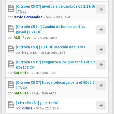
[Citroën C5 X7] nivel caja de cambios C5 2.2 HDi
173 cv
por
David Fernandez
-
06 Nov 2012, 15:41
[Citroën C5 I-II] Cambio de bomba aditivo
gasoil [2.2 HDi]
por
ALR_Fuyu
-
23 Dic 2011, 23:43
[Citroën C5 I] [2.2 HDi] elección de filtros
por
Negronoir
-
23 Sep 2010, 13:36
[Citroën C5 X7] Pregunta a los que tenéis el 2.2
HDi 173 CV
por
Satellite
-
21 Mar 2010, 18:49
[Citroën C5 X7] Nueva telecarga para el HDi 2.2
173 Cv
por
Satellite
-
13 Mar 2010, 01:36
[ Citroën C5 I] ¿Limitado?
por
ciriki1
-
08 Ene 2010, 13:14