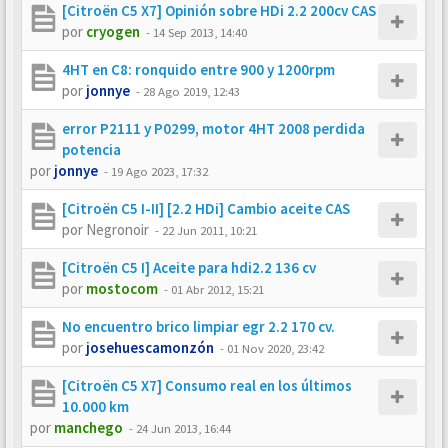
[Citroën C5 X7] Opinión sobre HDi 2.2 200cv CAS
por
cryogen
-
14 Sep 2013, 14:40
4HT en C8: ronquido entre 900 y 1200rpm
por
jonnye
-
28 Ago 2019, 12:43
error P2111 y P0299, motor 4HT 2008 perdida
potencia
por
jonnye
-
19 Ago 2023, 17:32
[Citroën C5 I-II] [2.2 HDi] Cambio aceite CAS
por
Negronoir
-
22 Jun 2011, 10:21
[Citroën C5 I] Aceite para hdi2.2 136 cv
por
mostocom
-
01 Abr 2012, 15:21
No encuentro brico limpiar egr 2.2 170 cv.
por
josehuescamonzón
-
01 Nov 2020, 23:42
[Citroën C5 X7] Consumo real en los últimos
10.000 km
por
manchego
-
24 Jun 2013, 16:44