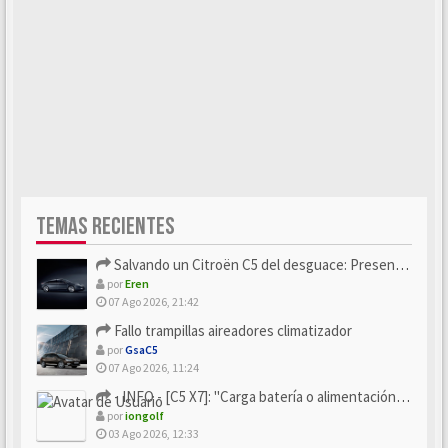
TEMAS RECIENTES
Salvando un Citroën C5 del desguace: Presentación y seguimiento
por
Eren
07 Ago 2026, 21:42
Fallo trampillas aireadores climatizador
por
GsaC5
07 Ago 2026, 11:24
- INFO - [C5 X7]: "Carga batería o alimentación eléctri...
por
iongolf
03 Ago 2026, 12:33