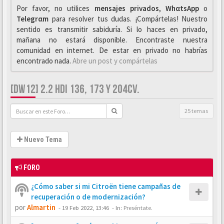
Por favor, no utilices
mensajes privados
,
WhαtsApp
o
Telegrαm
para resolver tus dudas. ¡Compártelas! Nuestro
sentido es transmitir sabiduría. Si lo haces en privado,
mañana no estará disponible. Encontraste nuestra
comunidad en internet. De estar en privado no habrías
encontrado nada.
Abre un post y compártelas
[DW12] 2.2 HDI 136, 173 Y 204CV.
25 temas
Nuevo Tema
FORO
¿Cómo saber si mi Citroën tiene campañas de
recuperación o de modernización?
por
Almartin
-
19 Feb 2022, 13:46
- In:
Preséntate.