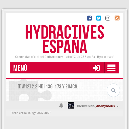
HYDRACTIVES
ESPAÑA
Comunidad oficial del Club Automovilístico "Club C5 España - Hydractives"
MENÚ
[DW12] 2.2 HDI 136, 173 Y 204CV.
Bienvenido,
Anonymous
Fecha actual 09 Ago 2026, 08:27