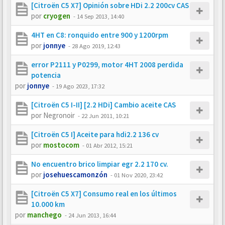
[Citroën C5 X7] Opinión sobre HDi 2.2 200cv CAS
por
cryogen
-
14 Sep 2013, 14:40
4HT en C8: ronquido entre 900 y 1200rpm
por
jonnye
-
28 Ago 2019, 12:43
error P2111 y P0299, motor 4HT 2008 perdida
potencia
por
jonnye
-
19 Ago 2023, 17:32
[Citroën C5 I-II] [2.2 HDi] Cambio aceite CAS
por
Negronoir
-
22 Jun 2011, 10:21
[Citroën C5 I] Aceite para hdi2.2 136 cv
por
mostocom
-
01 Abr 2012, 15:21
No encuentro brico limpiar egr 2.2 170 cv.
por
josehuescamonzón
-
01 Nov 2020, 23:42
[Citroën C5 X7] Consumo real en los últimos
10.000 km
por
manchego
-
24 Jun 2013, 16:44