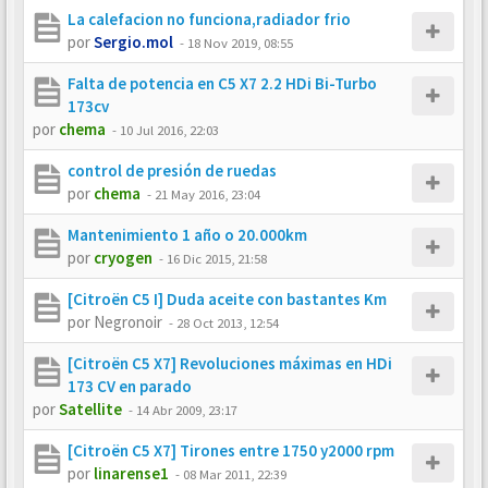
La calefacion no funciona,radiador frio
por
Sergio.mol
-
18 Nov 2019, 08:55
Falta de potencia en C5 X7 2.2 HDi Bi-Turbo
173cv
por
chema
-
10 Jul 2016, 22:03
control de presión de ruedas
por
chema
-
21 May 2016, 23:04
Mantenimiento 1 año o 20.000km
por
cryogen
-
16 Dic 2015, 21:58
[Citroën C5 I] Duda aceite con bastantes Km
por
Negronoir
-
28 Oct 2013, 12:54
[Citroën C5 X7] Revoluciones máximas en HDi
173 CV en parado
por
Satellite
-
14 Abr 2009, 23:17
[Citroën C5 X7] Tirones entre 1750 y2000 rpm
por
linarense1
-
08 Mar 2011, 22:39