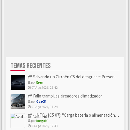
TEMAS RECIENTES
Salvando un Citroën C5 del desguace: Presentación y seguimiento
por
Eren
07 Ago 2026, 21:42
Fallo trampillas aireadores climatizador
por
GsaC5
07 Ago 2026, 11:24
- INFO - [C5 X7]: "Carga batería o alimentación eléctri...
por
iongolf
03 Ago 2026, 12:33