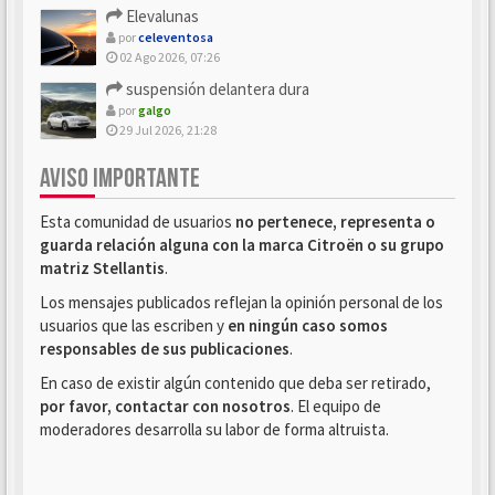
Elevalunas
por
celeventosa
02 Ago 2026, 07:26
suspensión delantera dura
por
galgo
29 Jul 2026, 21:28
AVISO IMPORTANTE
Esta comunidad de usuarios
no pertenece, representa o
guarda relación alguna con la marca Citroën o su grupo
matriz Stellantis
.
Los mensajes publicados reflejan la opinión personal de los
usuarios que las escriben y
en ningún caso somos
responsables de sus publicaciones
.
En caso de existir algún contenido que deba ser retirado,
por favor, contactar con nosotros
. El equipo de
moderadores desarrolla su labor de forma altruista.