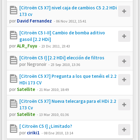
[Citroën C5 X7] nivel caja de cambios C5 2.2 HDi
173 cv
por
David Fernandez
-
06 Nov 2012, 15:41
[Citroën C5 I-II] Cambio de bomba aditivo
gasoil [2.2 HDi]
por
ALR_Fuyu
-
23 Dic 2011, 23:43
[Citroën C5 I] [2.2 HDi] elección de filtros
por
Negronoir
-
23 Sep 2010, 13:36
[Citroën C5 X7] Pregunta a los que tenéis el 2.2
HDi 173 CV
por
Satellite
-
21 Mar 2010, 18:49
[Citroën C5 X7] Nueva telecarga para el HDi 2.2
173 Cv
por
Satellite
-
13 Mar 2010, 01:36
[ Citroën C5 I] ¿Limitado?
por
ciriki1
-
08 Ene 2010, 13:14