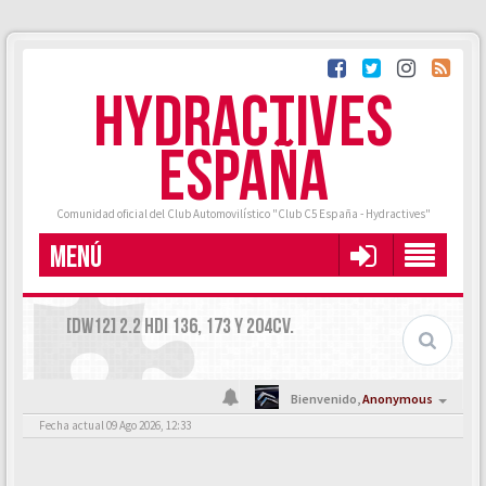
HYDRACTIVES
ESPAÑA
Comunidad oficial del Club Automovilístico "Club C5 España - Hydractives"
MENÚ
[DW12] 2.2 HDI 136, 173 Y 204CV.
Bienvenido,
Anonymous
Fecha actual 09 Ago 2026, 12:33