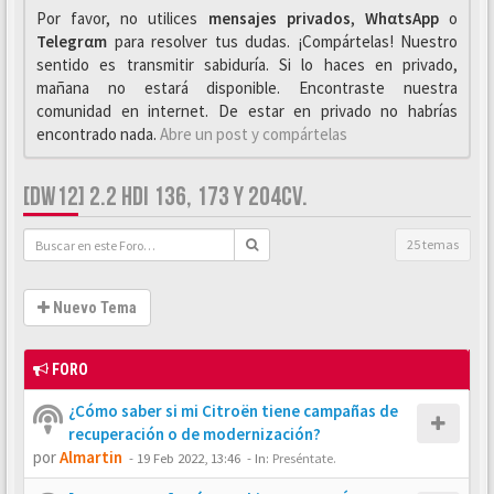
Por favor, no utilices
mensajes privados
,
WhαtsApp
o
Telegrαm
para resolver tus dudas. ¡Compártelas! Nuestro
sentido es transmitir sabiduría. Si lo haces en privado,
mañana no estará disponible. Encontraste nuestra
comunidad en internet. De estar en privado no habrías
encontrado nada.
Abre un post y compártelas
[DW12] 2.2 HDI 136, 173 Y 204CV.
25 temas
Nuevo Tema
FORO
¿Cómo saber si mi Citroën tiene campañas de
recuperación o de modernización?
por
Almartin
-
19 Feb 2022, 13:46
- In:
Preséntate.