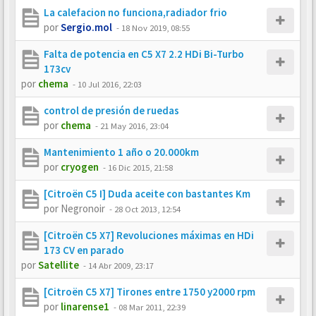
La calefacion no funciona,radiador frio
por
Sergio.mol
-
18 Nov 2019, 08:55
Falta de potencia en C5 X7 2.2 HDi Bi-Turbo
173cv
por
chema
-
10 Jul 2016, 22:03
control de presión de ruedas
por
chema
-
21 May 2016, 23:04
Mantenimiento 1 año o 20.000km
por
cryogen
-
16 Dic 2015, 21:58
[Citroën C5 I] Duda aceite con bastantes Km
por
Negronoir
-
28 Oct 2013, 12:54
[Citroën C5 X7] Revoluciones máximas en HDi
173 CV en parado
por
Satellite
-
14 Abr 2009, 23:17
[Citroën C5 X7] Tirones entre 1750 y2000 rpm
por
linarense1
-
08 Mar 2011, 22:39