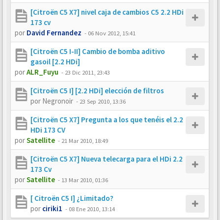
[Citroën C5 X7] nivel caja de cambios C5 2.2 HDi
173 cv
por
David Fernandez
-
06 Nov 2012, 15:41
[Citroën C5 I-II] Cambio de bomba aditivo
gasoil [2.2 HDi]
por
ALR_Fuyu
-
23 Dic 2011, 23:43
[Citroën C5 I] [2.2 HDi] elección de filtros
por
Negronoir
-
23 Sep 2010, 13:36
[Citroën C5 X7] Pregunta a los que tenéis el 2.2
HDi 173 CV
por
Satellite
-
21 Mar 2010, 18:49
[Citroën C5 X7] Nueva telecarga para el HDi 2.2
173 Cv
por
Satellite
-
13 Mar 2010, 01:36
[ Citroën C5 I] ¿Limitado?
por
ciriki1
-
08 Ene 2010, 13:14