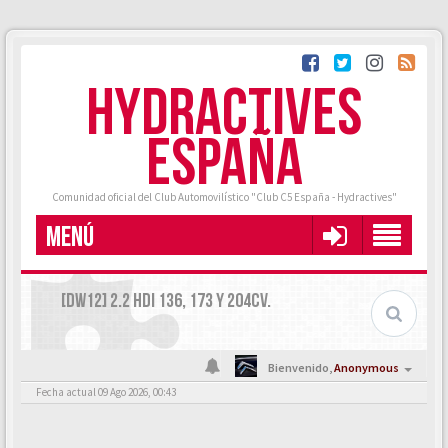
HYDRACTIVES
ESPAÑA
Comunidad oficial del Club Automovilístico "Club C5 España - Hydractives"
MENÚ
[DW12] 2.2 HDI 136, 173 Y 204CV.
Bienvenido,
Anonymous
Fecha actual 09 Ago 2026, 00:43