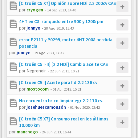
[Citroën C5 X7] Opinión sobre HDi 2.2 200cv CAS
por
cryogen
-
14 Sep 2013, 14:40
4HT en C8: ronquido entre 900 y 1200rpm
por
jonnye
-
28 Ago 2019, 12:43
error P2111 y P0299, motor 4HT 2008 perdida
potencia
por
jonnye
-
19 Ago 2023, 17:32
[Citroën C5 I-II] [2.2 HDi] Cambio aceite CAS
por
Negronoir
-
22 Jun 2011, 10:21
[Citroën C5 I] Aceite para hdi2.2 136 cv
por
mostocom
-
01 Abr 2012, 15:21
No encuentro brico limpiar egr 2.2 170 cv.
por
josehuescamonzón
-
01 Nov 2020, 23:42
[Citroën C5 X7] Consumo real en los últimos
10.000 km
por
manchego
-
24 Jun 2013, 16:44