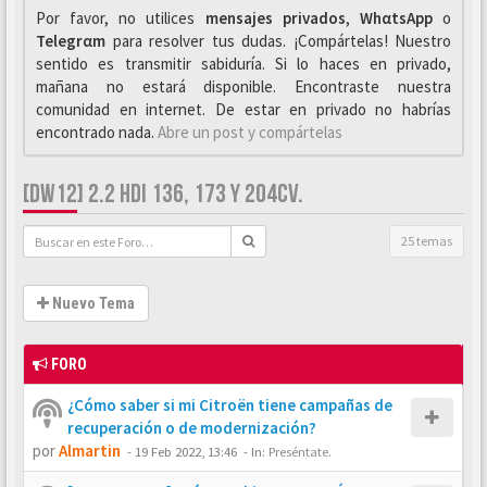
Por favor, no utilices
mensajes privados
,
WhαtsApp
o
Telegrαm
para resolver tus dudas. ¡Compártelas! Nuestro
sentido es transmitir sabiduría. Si lo haces en privado,
mañana no estará disponible. Encontraste nuestra
comunidad en internet. De estar en privado no habrías
encontrado nada.
Abre un post y compártelas
[DW12] 2.2 HDI 136, 173 Y 204CV.
25 temas
Nuevo Tema
FORO
¿Cómo saber si mi Citroën tiene campañas de
recuperación o de modernización?
por
Almartin
-
19 Feb 2022, 13:46
- In:
Preséntate.