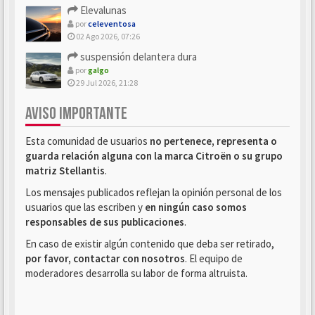
Elevalunas
por
celeventosa
02 Ago 2026, 07:26
suspensión delantera dura
por
galgo
29 Jul 2026, 21:28
AVISO IMPORTANTE
Esta comunidad de usuarios
no pertenece, representa o
guarda relación alguna con la marca Citroën o su grupo
matriz Stellantis
.
Los mensajes publicados reflejan la opinión personal de los
usuarios que las escriben y
en ningún caso somos
responsables de sus publicaciones
.
En caso de existir algún contenido que deba ser retirado,
por favor, contactar con nosotros
. El equipo de
moderadores desarrolla su labor de forma altruista.