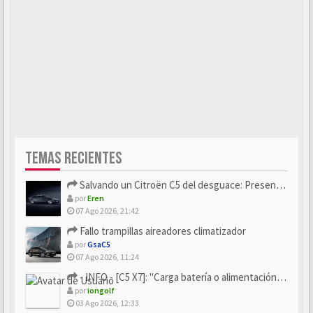
TEMAS RECIENTES
Salvando un Citroën C5 del desguace: Presentación y seguimiento
por
Eren
07 Ago 2026, 21:42
Fallo trampillas aireadores climatizador
por
GsaC5
07 Ago 2026, 11:24
- INFO - [C5 X7]: "Carga batería o alimentación eléctri...
por
iongolf
03 Ago 2026, 12:33