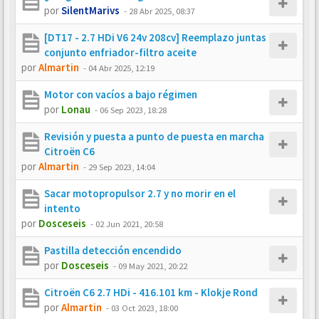
por
SilentMarivs
-
28 Abr 2025, 08:37
[DT17 - 2.7 HDi V6 24v 208cv] Reemplazo juntas
conjunto enfriador-filtro aceite
por
Almartin
-
04 Abr 2025, 12:19
Motor con vacíos a bajo régimen
por
Lonau
-
06 Sep 2023, 18:28
Revisión y puesta a punto de puesta en marcha
Citroën C6
por
Almartin
-
29 Sep 2023, 14:04
Sacar motopropulsor 2.7 y no morir en el
intento
por
Dosceseis
-
02 Jun 2021, 20:58
Pastilla detección encendido
por
Dosceseis
-
09 May 2021, 20:22
Citroën C6 2.7 HDi - 416.101 km - Klokje Rond
por
Almartin
-
03 Oct 2023, 18:00