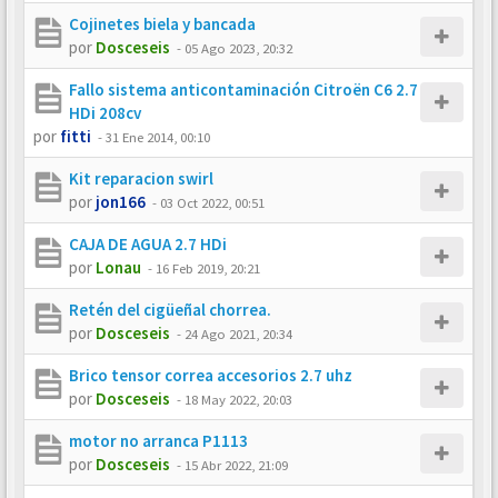
Cojinetes biela y bancada
por
Dosceseis
-
05 Ago 2023, 20:32
Fallo sistema anticontaminación Citroën C6 2.7
HDi 208cv
por
fitti
-
31 Ene 2014, 00:10
Kit reparacion swirl
por
jon166
-
03 Oct 2022, 00:51
CAJA DE AGUA 2.7 HDi
por
Lonau
-
16 Feb 2019, 20:21
Retén del cigüeñal chorrea.
por
Dosceseis
-
24 Ago 2021, 20:34
Brico tensor correa accesorios 2.7 uhz
por
Dosceseis
-
18 May 2022, 20:03
motor no arranca P1113
por
Dosceseis
-
15 Abr 2022, 21:09