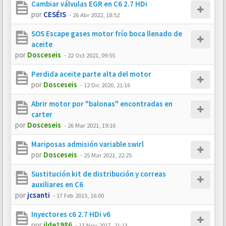
Cambiar válvulas EGR en C6 2.7 HDi
por
CESÉIS
-
26 Abr 2022, 18:52
SOS Escape gases motor frío boca llenado de
aceite
por
Dosceseis
-
22 Oct 2021, 09:55
Perdida aceite parte alta del motor
por
Dosceseis
-
12 Dic 2020, 21:16
Abrir motor por "balonas" encontradas en
carter
por
Dosceseis
-
26 Mar 2021, 19:16
Mariposas admisión variable swirl
por
Dosceseis
-
25 Mar 2021, 22:25
Sustitución kit de distribución y correas
auxiliares en C6
por
jcsanti
-
17 Feb 2015, 16:00
Inyectores c6 2.7 HDi v6
por
ilde1986
-
13 Nov 2017, 21:13