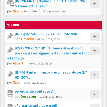
[IMPORTANTE] ¿Cómo subir FOTOS y VÍDEOS?:
Sistema actualizado.
por
Sabu
-
30 Jul 2018, 21:17
- In:
Preséntate.
FORO
[INFO] Motor DT17 - 2.7 HDi V6 24v 208cv
por
Almartin
-
09 Oct 2022, 20:58
[C5 X7/C6 X6 2.7 HDi] Tirones del motor con
poca carga en régimen estabilizado entre 1500
y 1800 rpm
por
Almartin
-
10 Oct 2020, 13:27
[INFO] Mantenimiento preconizado Motor 2.7
HDi 207cv
por
Sabu
-
28 Abr 2015, 19:19
perdidas de aceite ¿pcv?
por
Dosceseis
-
01 Sep 2022, 19:38
¿Purgar circuito de gasoil?