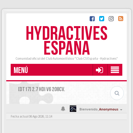
HYDRACTIVES
ESPAÑA
Comunidad oficial del Club Automovilístico "Club C5 España - Hydractives"
MENÚ
[DT17] 2.7 HDI V6 208CV.
Bienvenido,
Anonymous
Fecha actual 06 Ago 2026, 11:14