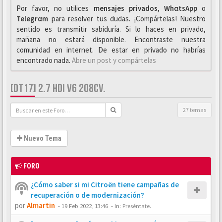
Por favor, no utilices
mensajes privados
,
WhαtsApp
o
Telegrαm
para resolver tus dudas. ¡Compártelas! Nuestro
sentido es transmitir sabiduría. Si lo haces en privado,
mañana no estará disponible. Encontraste nuestra
comunidad en internet. De estar en privado no habrías
encontrado nada.
Abre un post y compártelas
[DT17] 2.7 HDI V6 208CV.
27 temas
Nuevo Tema
FORO
¿Cómo saber si mi Citroën tiene campañas de
recuperación o de modernización?
por
Almartin
-
19 Feb 2022, 13:46
- In:
Preséntate.