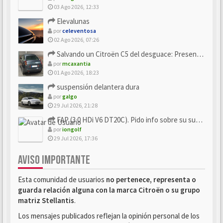
03 Ago 2026, 12:33
Elevalunas
por
celeventosa
02 Ago 2026, 07:26
Salvando un Citroën C5 del desguace: Presentación y seguimiento
por
mcaxantia
01 Ago 2026, 18:23
suspensión delantera dura
por
galgo
29 Jul 2026, 21:28
FAP (3.0 HDi V6 DT20C). Pido info sobre su sustitución
por
iongolf
29 Jul 2026, 17:36
AVISO IMPORTANTE
Esta comunidad de usuarios
no pertenece, representa o
guarda relación alguna con la marca Citroën o su grupo
matriz Stellantis
.
Los mensajes publicados reflejan la opinión personal de los