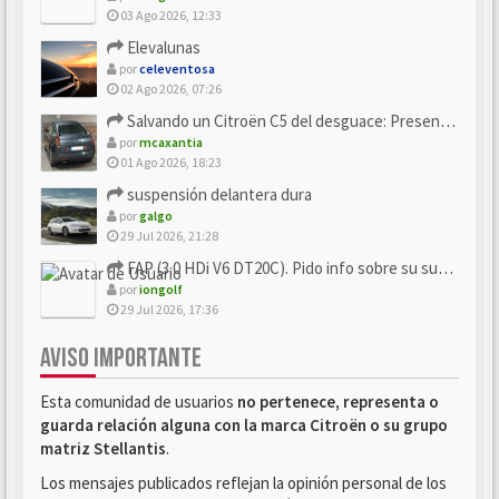
03 Ago 2026, 12:33
Elevalunas
por
celeventosa
02 Ago 2026, 07:26
Salvando un Citroën C5 del desguace: Presentación y seguimiento
por
mcaxantia
01 Ago 2026, 18:23
suspensión delantera dura
por
galgo
29 Jul 2026, 21:28
FAP (3.0 HDi V6 DT20C). Pido info sobre su sustitución
por
iongolf
29 Jul 2026, 17:36
AVISO IMPORTANTE
Esta comunidad de usuarios
no pertenece, representa o
guarda relación alguna con la marca Citroën o su grupo
matriz Stellantis
.
Los mensajes publicados reflejan la opinión personal de los