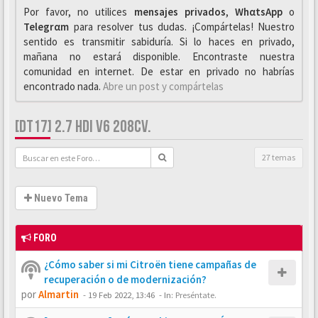
Por favor, no utilices
mensajes privados
,
WhαtsApp
o
Telegrαm
para resolver tus dudas. ¡Compártelas! Nuestro
sentido es transmitir sabiduría. Si lo haces en privado,
mañana no estará disponible. Encontraste nuestra
comunidad en internet. De estar en privado no habrías
encontrado nada.
Abre un post y compártelas
[DT17] 2.7 HDI V6 208CV.
27 temas
Nuevo Tema
FORO
¿Cómo saber si mi Citroën tiene campañas de
recuperación o de modernización?
por
Almartin
-
19 Feb 2022, 13:46
- In:
Preséntate.