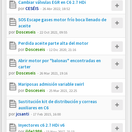
Cambiar válvulas EGR en C6 2.7 HDi
por
CESÉIS
-
26 Abr 2022, 18:52
SOS Escape gases motor frío boca llenado de
aceite
por
Dosceseis
-
22 Oct 2021, 09:55
Perdida aceite parte alta del motor
por
Dosceseis
-
12 Dic 2020, 21:16
Abrir motor por "balonas" encontradas en
carter
por
Dosceseis
-
26 Mar 2021, 19:16
Mariposas admisión variable swirl
por
Dosceseis
-
25 Mar 2021, 22:25
Sustitución kit de distribución y correas
auxiliares en C6
por
jcsanti
-
17 Feb 2015, 16:00
Inyectores c6 2.7 HDi v6
por
ilde1986
-
13 Nov 2017, 21:13