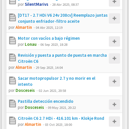
por
SilentMarivs
-
28 Abr 2025, 08:37
[DT17 - 2.7 HDi V6 24v 208cv] Reemplazo juntas
conjunto enfriador-filtro aceite
por
Almartin
-
04 Abr 2025, 12:19
Motor con vacíos a bajo régimen
por
Lonau
-
06 Sep 2023, 18:28
Revisión y puesta a punto de puesta en marcha
Citroën C6
por
Almartin
-
29 Sep 2023, 14:04
Sacar motopropulsor 2.7 y no morir en el
intento
por
Dosceseis
-
02 Jun 2021, 20:58
Pastilla detección encendido
por
Dosceseis
-
09 May 2021, 20:22
Citroën C6 2.7 HDi - 416.101 km - Klokje Rond
por
Almartin
-
03 Oct 2023, 18:00