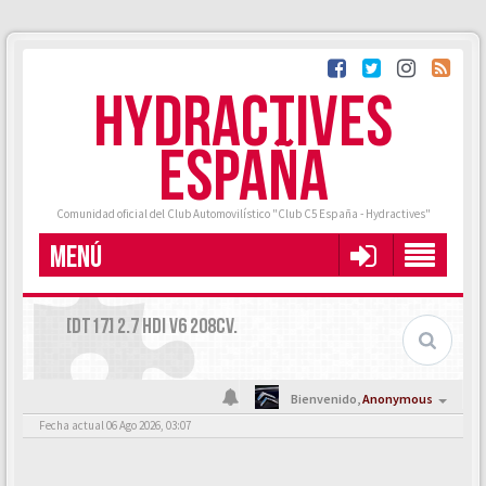
HYDRACTIVES
ESPAÑA
Comunidad oficial del Club Automovilístico "Club C5 España - Hydractives"
MENÚ
[DT17] 2.7 HDI V6 208CV.
Bienvenido,
Anonymous
Fecha actual 06 Ago 2026, 03:07