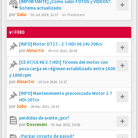
[IMPORTANTE] ¿Cómo subir FOTOS y VÍDEOS?:
Sistema actualizado.
por
Sabu
-
30 Jul 2018, 21:17
- In:
Preséntate.
FORO
[INFO] Motor DT17 - 2.7 HDi V6 24v 208cv
por
Almartin
-
09 Oct 2022, 20:58
[C5 X7/C6 X6 2.7 HDi] Tirones del motor con
poca carga en régimen estabilizado entre 1500
y 1800 rpm
por
Almartin
-
10 Oct 2020, 13:27
[INFO] Mantenimiento preconizado Motor 2.7
HDi 207cv
por
Sabu
-
28 Abr 2015, 19:19
perdidas de aceite ¿pcv?
por
Dosceseis
-
01 Sep 2022, 19:38
¿Purgar circuito de gasoil?