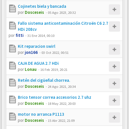
Cojinetes biela y bancada
por
Dosceseis
-
05 Ago 2023, 20:32
Fallo sistema anticontaminación Citroën C6 2.7
HDi 208cv
por
fitti
-
31 Ene 2014, 00:10
Kit reparacion swirl
por
jon166
-
03 Oct 2022, 00:51
CAJA DE AGUA 2.7 HDi
por
Lonau
-
16 Feb 2019, 20:21
Retén del cigüeñal chorrea.
por
Dosceseis
-
24 Ago 2021, 20:34
Brico tensor correa accesorios 2.7 uhz
por
Dosceseis
-
18 May 2022, 20:03
motor no arranca P1113
por
Dosceseis
-
15 Abr 2022, 21:09