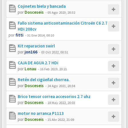
Cojinetes biela y bancada
por
Dosceseis
-
05 Ago 2023, 20:32
Fallo sistema anticontaminación Citroën C6 2.7
HDi 208cv
por
fitti
-
31 Ene 2014, 00:10
Kit reparacion swirl
por
jon166
-
03 Oct 2022, 00:51
CAJA DE AGUA 2.7 HDi
por
Lonau
-
16 Feb 2019, 20:21
Retén del cigüeñal chorrea.
por
Dosceseis
-
24 Ago 2021, 20:34
Brico tensor correa accesorios 2.7 uhz
por
Dosceseis
-
18 May 2022, 20:03
motor no arranca P1113
por
Dosceseis
-
15 Abr 2022, 21:09