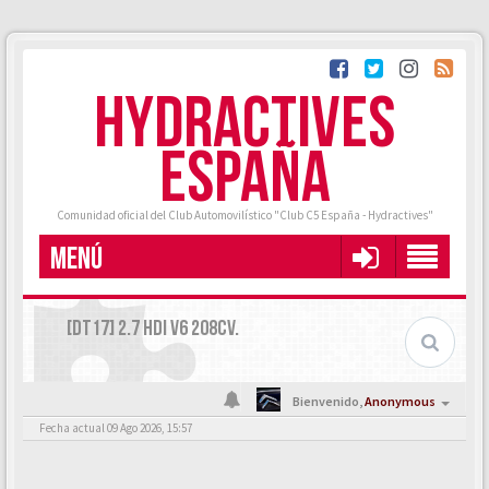
HYDRACTIVES
ESPAÑA
Comunidad oficial del Club Automovilístico "Club C5 España - Hydractives"
MENÚ
[DT17] 2.7 HDI V6 208CV.
Bienvenido,
Anonymous
Fecha actual 09 Ago 2026, 15:57