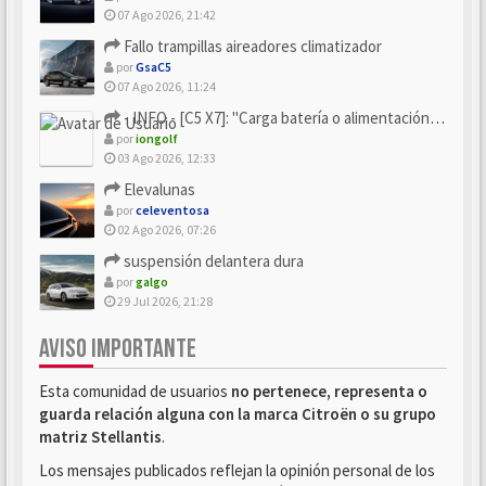
07 Ago 2026, 21:42
Fallo trampillas aireadores climatizador
por
GsaC5
07 Ago 2026, 11:24
- INFO - [C5 X7]: "Carga batería o alimentación eléctri...
por
iongolf
03 Ago 2026, 12:33
Elevalunas
por
celeventosa
02 Ago 2026, 07:26
suspensión delantera dura
por
galgo
29 Jul 2026, 21:28
AVISO IMPORTANTE
Esta comunidad de usuarios
no pertenece, representa o
guarda relación alguna con la marca Citroën o su grupo
matriz Stellantis
.
Los mensajes publicados reflejan la opinión personal de los