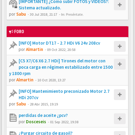
[IMPORTANTE] ¿Cómo subir FOTOS y VÍDEOS?:
Sistema actualizado.
por
Sabu
-
30 Jul 2018, 21:17
- In:
Preséntate.
FORO
[INFO] Motor DT17 - 2.7 HDi V6 24v 208cv
por
Almartin
-
09 Oct 2022, 20:58
[C5 X7/C6 X6 2.7 HDi] Tirones del motor con
poca carga en régimen estabilizado entre 1500
y 1800 rpm
por
Almartin
-
10 Oct 2020, 13:27
[INFO] Mantenimiento preconizado Motor 2.7
HDi 207cv
por
Sabu
-
28 Abr 2015, 19:19
perdidas de aceite ¿pcv?
por
Dosceseis
-
01 Sep 2022, 19:38
¿Purgar circuito de gasoil?