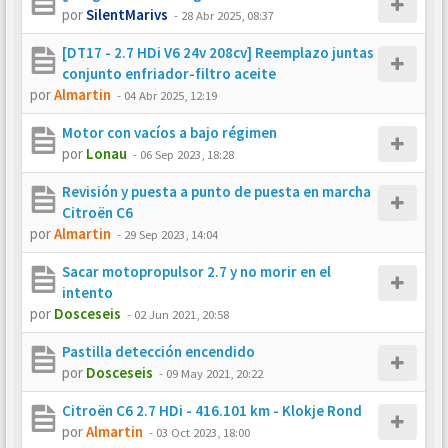
por
SilentMarivs
-
28 Abr 2025, 08:37
[DT17 - 2.7 HDi V6 24v 208cv] Reemplazo juntas
conjunto enfriador-filtro aceite
por
Almartin
-
04 Abr 2025, 12:19
Motor con vacíos a bajo régimen
por
Lonau
-
06 Sep 2023, 18:28
Revisión y puesta a punto de puesta en marcha
Citroën C6
por
Almartin
-
29 Sep 2023, 14:04
Sacar motopropulsor 2.7 y no morir en el
intento
por
Dosceseis
-
02 Jun 2021, 20:58
Pastilla detección encendido
por
Dosceseis
-
09 May 2021, 20:22
Citroën C6 2.7 HDi - 416.101 km - Klokje Rond
por
Almartin
-
03 Oct 2023, 18:00