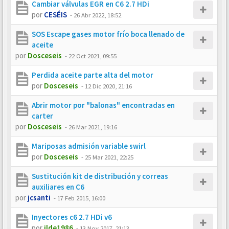
Cambiar válvulas EGR en C6 2.7 HDi
por
CESÉIS
-
26 Abr 2022, 18:52
SOS Escape gases motor frío boca llenado de
aceite
por
Dosceseis
-
22 Oct 2021, 09:55
Perdida aceite parte alta del motor
por
Dosceseis
-
12 Dic 2020, 21:16
Abrir motor por "balonas" encontradas en
carter
por
Dosceseis
-
26 Mar 2021, 19:16
Mariposas admisión variable swirl
por
Dosceseis
-
25 Mar 2021, 22:25
Sustitución kit de distribución y correas
auxiliares en C6
por
jcsanti
-
17 Feb 2015, 16:00
Inyectores c6 2.7 HDi v6
por
ilde1986
-
13 Nov 2017, 21:13