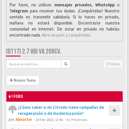
Por favor, no utilices
mensajes privados
,
WhαtsApp
o
Telegrαm
para resolver tus dudas. ¡Compártelas! Nuestro
sentido es transmitir sabiduría. Si lo haces en privado,
mañana no estará disponible. Encontraste nuestra
comunidad en internet. De estar en privado no habrías
encontrado nada.
Abre un post y compártelas
[DT17] 2.7 HDI V6 208CV.
27 temas
Nuevo Tema
FORO
¿Cómo saber si mi Citroën tiene campañas de
recuperación o de modernización?
por
Almartin
-
19 Feb 2022, 13:46
- In:
Preséntate.