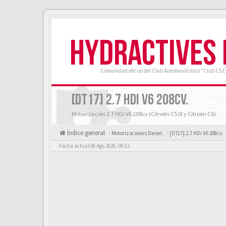
HYDRACTIVES
Comunidad oficial del Club Automovilístico "Club C5 
[DT17] 2.7 HDI V6 208CV.
Motorización 2.7 HDi V6 208cv (Citroën C5 III y Citroën C6).
Índice general
Motorizaciones Diesel.
[DT17] 2.7 HDi V6 208cv.
Fecha actual 06 Ago 2026, 09:12