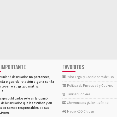
 IMPORTANTE
FAVORITOS
munidad de usuarios
no pertenece,
Aviso Legal y Condiciones de Uso
nta o guarda relación alguna con la
Política de Privacidad y Cookies
itroën o su grupo matriz
tis
.
Eliminar Cookies
ajes publicados reflejan la opinión
Chevronazos: ¡Sube tus fotos!
 de los usuarios que las escriben y
en
caso somos responsables de sus
Macro KDD Citroën
ciones
.