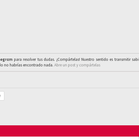
legrαm
para resolver tus dudas. ¡Compártelas! Nuestro sentido es transmitir sab
ado no habrías encontrado nada.
Abre un post y compártelas
r