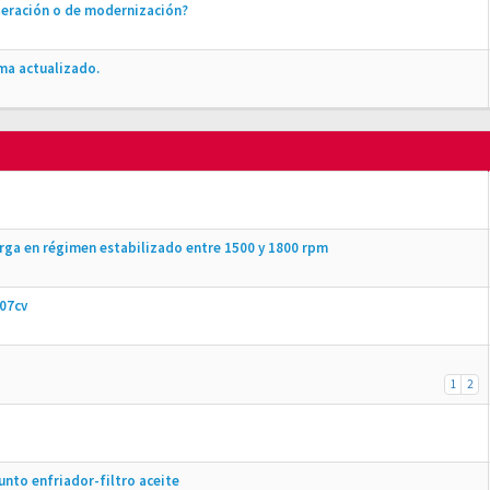
peración o de modernización?
ma actualizado.
arga en régimen estabilizado entre 1500 y 1800 rpm
07cv
1
2
unto enfriador-filtro aceite