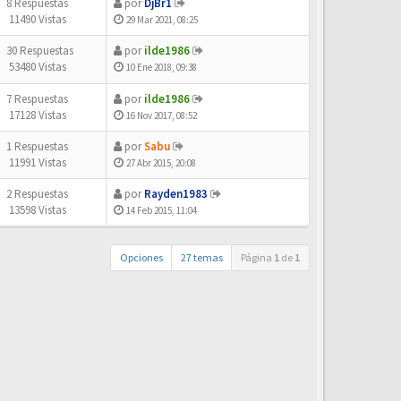
8 Respuestas
por
DjBr1
11490 Vistas
29 Mar 2021, 08:25
30 Respuestas
por
ilde1986
53480 Vistas
10 Ene 2018, 09:38
7 Respuestas
por
ilde1986
17128 Vistas
16 Nov 2017, 08:52
1 Respuestas
por
Sabu
11991 Vistas
27 Abr 2015, 20:08
2 Respuestas
por
Rayden1983
13598 Vistas
14 Feb 2015, 11:04
Opciones
27 temas
Página
1
de
1