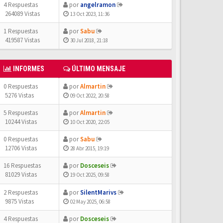
4 Respuestas
por
angelramon
264089 Vistas
13 Oct 2023, 11:36
1 Respuestas
por
Sabu
419587 Vistas
30 Jul 2018, 21:18
INFORMES
ÚLTIMO MENSAJE
0 Respuestas
por
Almartin
5276 Vistas
09 Oct 2022, 20:58
5 Respuestas
por
Almartin
10244 Vistas
10 Oct 2020, 22:05
0 Respuestas
por
Sabu
12706 Vistas
28 Abr 2015, 19:19
16 Respuestas
por
Dosceseis
81029 Vistas
19 Oct 2025, 09:58
2 Respuestas
por
SilentMarivs
9875 Vistas
02 May 2025, 06:58
4 Respuestas
por
Dosceseis