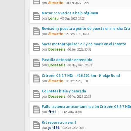
por
Almartin
-
04 Abr 2025, 12:19
Motor con vacíos a bajo régimen
por
Lonau
-
06 Sep 2023, 18:28
Revisión y puesta a punto de puesta en marcha Cit
por
Almartin
-
29 Sep 2023, 14:04
Sacar motopropulsor 2.7 y no morir en el intento
por
Dosceseis
-
02 Jun 2021, 20:58
Pastilla detección encendido
por
Dosceseis
-
09 May 2021, 20:22
Citroën C6 2.7 HDi - 416.101 km - Klokje Rond
por
Almartin
-
03 Oct 2023, 18:00
Cojinetes biela y bancada
por
Dosceseis
-
05 Ago 2023, 20:32
Fallo sistema anticontaminación Citroën C6 2.7 HD
por
fitti
-
31 Ene 2014, 00:10
Kit reparacion swirl
por
jon166
-
03 Oct 2022, 00:51