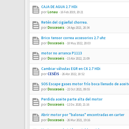
CAJA DE AGUA 2.7 HDi
por
Lonau
-
16 Feb 2019, 20:21
Retén del cigüeñal chorrea.
por
Dosceseis
-
24 Ago 2021, 20:34
Brico tensor correa accesorios 2.7 uhz
por
Dosceseis
-
18 May 2022, 20:03
motor no arranca P1113
por
Dosceseis
-
15 Abr 2022, 21:09
Cambiar válvulas EGR en C6 2.7 HDi
por
CESÉIS
-
26 Abr 2022, 18:52
SOS Escape gases motor frío boca llenado de aceit
por
Dosceseis
-
22 Oct 2021, 09:55
Perdida aceite parte alta del motor
por
Dosceseis
-
12 Dic 2020, 21:16
Abrir motor por "balonas" encontradas en carter
por
Dosceseis
-
26 Mar 2021, 19:16