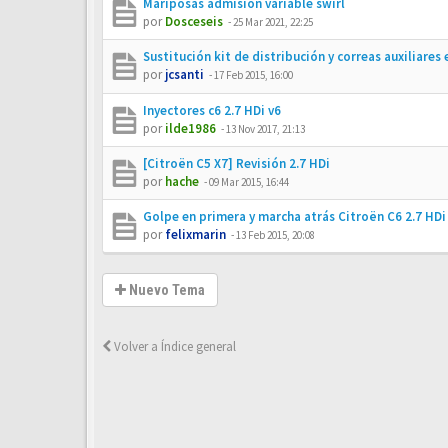
Mariposas admisión variable swirl
por
Dosceseis
-
25 Mar 2021, 22:25
Sustitución kit de distribución y correas auxiliares 
por
jcsanti
-
17 Feb 2015, 16:00
Inyectores c6 2.7 HDi v6
por
ilde1986
-
13 Nov 2017, 21:13
[Citroën C5 X7] Revisión 2.7 HDi
por
hache
-
09 Mar 2015, 16:44
Golpe en primera y marcha atrás Citroën C6 2.7 HDi
por
felixmarin
-
13 Feb 2015, 20:08
Nuevo Tema
Volver a Índice general