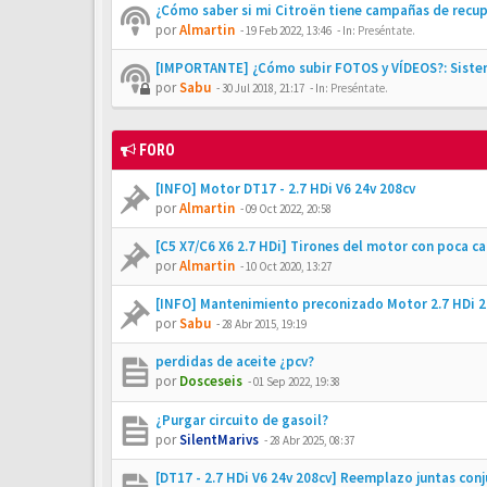
¿Cómo saber si mi Citroën tiene campañas de recu
por
Almartin
-
19 Feb 2022, 13:46
- In:
Preséntate.
[IMPORTANTE] ¿Cómo subir FOTOS y VÍDEOS?: Siste
por
Sabu
-
30 Jul 2018, 21:17
- In:
Preséntate.
FORO
[INFO] Motor DT17 - 2.7 HDi V6 24v 208cv
por
Almartin
-
09 Oct 2022, 20:58
[C5 X7/C6 X6 2.7 HDi] Tirones del motor con poca c
por
Almartin
-
10 Oct 2020, 13:27
[INFO] Mantenimiento preconizado Motor 2.7 HDi 2
por
Sabu
-
28 Abr 2015, 19:19
perdidas de aceite ¿pcv?
por
Dosceseis
-
01 Sep 2022, 19:38
¿Purgar circuito de gasoil?
por
SilentMarivs
-
28 Abr 2025, 08:37
[DT17 - 2.7 HDi V6 24v 208cv] Reemplazo juntas conj