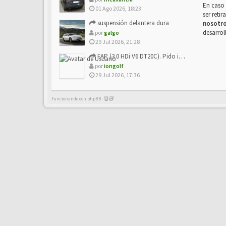
En caso 
01 Ago 2026, 18:23
ser reti
suspensión delantera dura
nosotr
desarrol
por
galgo
29 Jul 2026, 21:28
FAP (3.0 HDi V6 DT20C). Pido info sobre su sustitución
por
iongolf
29 Jul 2026, 17:36
Funcionando con phpBB -