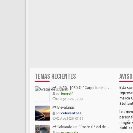
TEMAS RECIENTES
AVISO
Esta co
- INFO - [C5 X7]: "Carga batería o alimentación eléctri...
represe
por
iongolf
marca C
03 Ago 2026, 12:33
Stellan
Elevalunas
Los mens
por
celeventosa
personal
02 Ago 2026, 07:26
ningún 
Salvando un Citroën C5 del desguace: Presentación y seguimiento
publica
por
mcaxantia