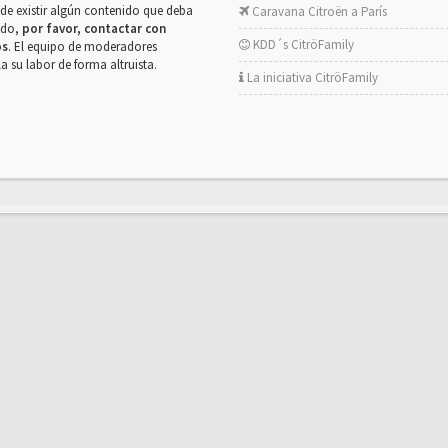
de existir algún contenido que deba
Caravana Citroën a París
rado,
por favor, contactar con
KDD´s CitröFamily
os
. El equipo de moderadores
la su labor de forma altruista.
La iniciativa CitröFamily