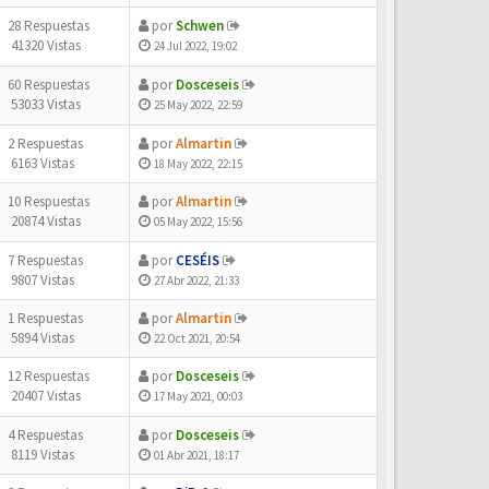
28 Respuestas
por
Schwen
41320 Vistas
24 Jul 2022, 19:02
60 Respuestas
por
Dosceseis
53033 Vistas
25 May 2022, 22:59
2 Respuestas
por
Almartin
6163 Vistas
18 May 2022, 22:15
10 Respuestas
por
Almartin
20874 Vistas
05 May 2022, 15:56
7 Respuestas
por
CESÉIS
9807 Vistas
27 Abr 2022, 21:33
1 Respuestas
por
Almartin
5894 Vistas
22 Oct 2021, 20:54
12 Respuestas
por
Dosceseis
20407 Vistas
17 May 2021, 00:03
4 Respuestas
por
Dosceseis
8119 Vistas
01 Abr 2021, 18:17