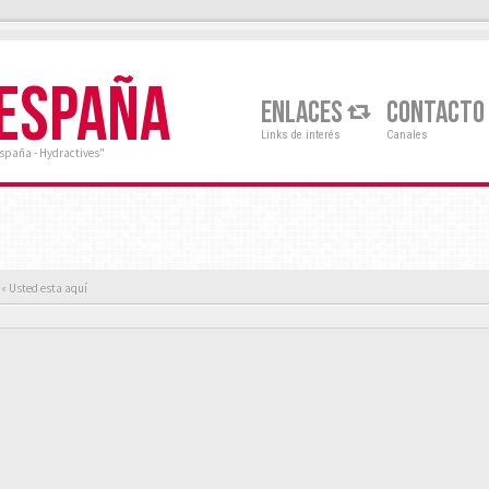
 ESPAÑA
ENLACES
CONTACTO
Links de interés
Canales
España - Hydractives"
« Usted esta aquí