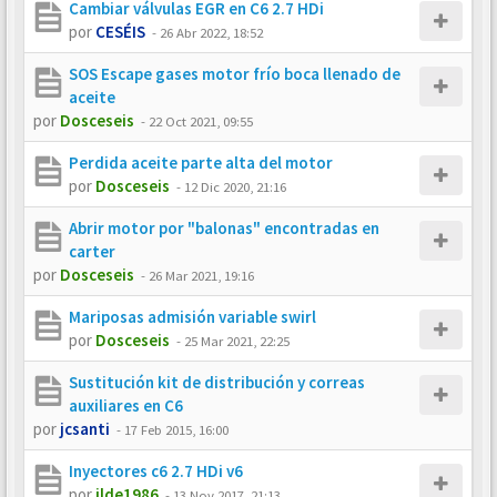
Cambiar válvulas EGR en C6 2.7 HDi
por
CESÉIS
-
26 Abr 2022, 18:52
SOS Escape gases motor frío boca llenado de
aceite
por
Dosceseis
-
22 Oct 2021, 09:55
Perdida aceite parte alta del motor
por
Dosceseis
-
12 Dic 2020, 21:16
Abrir motor por "balonas" encontradas en
carter
por
Dosceseis
-
26 Mar 2021, 19:16
Mariposas admisión variable swirl
por
Dosceseis
-
25 Mar 2021, 22:25
Sustitución kit de distribución y correas
auxiliares en C6
por
jcsanti
-
17 Feb 2015, 16:00
Inyectores c6 2.7 HDi v6
por
ilde1986
-
13 Nov 2017, 21:13