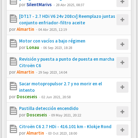
por
SilentMarivs
-
28 Abr 2025, 08:37
[DT17 - 2.7 HDi V6 24v 208cv] Reemplazo juntas
conjunto enfriador-filtro aceite
por
Almartin
-
04 Abr 2025, 12:19
Motor con vacíos a bajo régimen
por
Lonau
-
06 Sep 2023, 18:28
Revisión y puesta a punto de puesta en marcha
Citroën C6
por
Almartin
-
29 Sep 2023, 14:04
Sacar motopropulsor 2.7 y no morir en el
intento
por
Dosceseis
-
02 Jun 2021, 20:58
Pastilla detección encendido
por
Dosceseis
-
09 May 2021, 20:22
Citroën C6 2.7 HDi - 416.101 km - Klokje Rond
por
Almartin
-
03 Oct 2023, 18:00