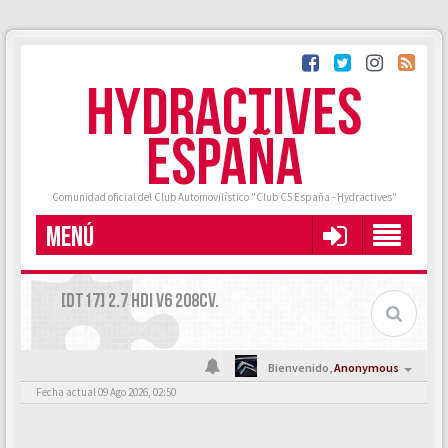
HYDRACTIVES
ESPAÑA
Comunidad oficial del Club Automovilístico "Club C5 España - Hydractives"
MENÚ
[DT17] 2.7 HDI V6 208CV.
Bienvenido,
Anonymous
Fecha actual 09 Ago 2026, 02:50