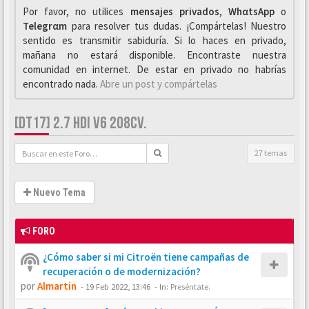
Por favor, no utilices
mensajes privados
,
WhαtsApp
o
Telegrαm
para resolver tus dudas. ¡Compártelas! Nuestro
sentido es transmitir sabiduría. Si lo haces en privado,
mañana no estará disponible. Encontraste nuestra
comunidad en internet. De estar en privado no habrías
encontrado nada.
Abre un post y compártelas
[DT17] 2.7 HDI V6 208CV.
27 temas
Nuevo Tema
FORO
¿Cómo saber si mi Citroën tiene campañas de
recuperación o de modernización?
por
Almartin
-
19 Feb 2022, 13:46
- In:
Preséntate.