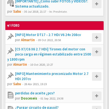
[IMPORTANTE] ¿Cómo subir FOTOS y VÍDEOS?:
Sistema actualizado.
por
Sabu
-
30 Jul 2018, 21:17
- In:
Preséntate.
FORO
[INFO] Motor DT17 - 2.7 HDi V6 24v 208cv
por
Almartin
-
09 Oct 2022, 20:58
[C5 X7/C6 X6 2.7 HDi] Tirones del motor con
poca carga en régimen estabilizado entre 1500
y 1800 rpm
por
Almartin
-
10 Oct 2020, 13:27
[INFO] Mantenimiento preconizado Motor 2.7
HDi 207cv
por
Sabu
-
28 Abr 2015, 19:19
perdidas de aceite ¿pcv?
por
Dosceseis
-
01 Sep 2022, 19:38
¿Purgar circuito de gasoil?