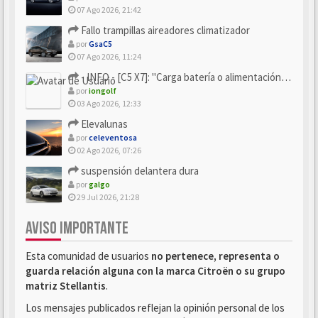
07 Ago 2026, 21:42
Fallo trampillas aireadores climatizador
por
GsaC5
07 Ago 2026, 11:24
- INFO - [C5 X7]: "Carga batería o alimentación eléctri...
por
iongolf
03 Ago 2026, 12:33
Elevalunas
por
celeventosa
02 Ago 2026, 07:26
suspensión delantera dura
por
galgo
29 Jul 2026, 21:28
AVISO IMPORTANTE
Esta comunidad de usuarios
no pertenece, representa o
guarda relación alguna con la marca Citroën o su grupo
matriz Stellantis
.
Los mensajes publicados reflejan la opinión personal de los