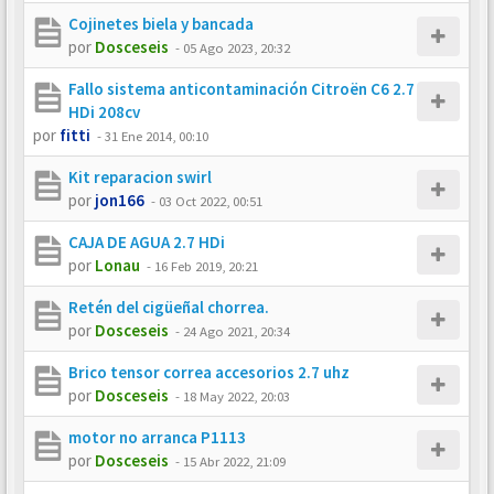
Cojinetes biela y bancada
por
Dosceseis
-
05 Ago 2023, 20:32
Fallo sistema anticontaminación Citroën C6 2.7
HDi 208cv
por
fitti
-
31 Ene 2014, 00:10
Kit reparacion swirl
por
jon166
-
03 Oct 2022, 00:51
CAJA DE AGUA 2.7 HDi
por
Lonau
-
16 Feb 2019, 20:21
Retén del cigüeñal chorrea.
por
Dosceseis
-
24 Ago 2021, 20:34
Brico tensor correa accesorios 2.7 uhz
por
Dosceseis
-
18 May 2022, 20:03
motor no arranca P1113
por
Dosceseis
-
15 Abr 2022, 21:09