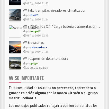
07 Ago 2026, 21:42
Fallo trampillas aireadores climatizador
por
GsaC5
07 Ago 2026, 11:24
- INFO - [C5 X7]: "Carga batería o alimentación eléctri...
por
iongolf
03 Ago 2026, 12:33
Elevalunas
por
celeventosa
02 Ago 2026, 07:26
suspensión delantera dura
por
galgo
29 Jul 2026, 21:28
AVISO IMPORTANTE
Esta comunidad de usuarios
no pertenece, representa o
guarda relación alguna con la marca Citroën o su grupo
matriz Stellantis
.
Los mensajes publicados reflejan la opinión personal de los