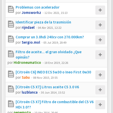
Problemas con acelerador
por
Jomsworkz
-
12 Dic 2021, 15:13
Identificar pieza de la trasmisión
por
rijndael
-
04 Abr 2021, 12:22
Comprar un 3.0hdi 240cv con 270.000km?
por
Sergio.mol
-
05 Jul 2019, 20:49
Filtro de aceite... el gran olvidado ¿Que
opináis?
por
Hidroneumatico
-
18 Ene 2019, 22:26
[Citroën C6] INEO ECS 5w30 o Ineo First 0w30
por
Sabu
-
08 Nov 2015, 23:55
[Citroën C5 X7] Litros aceite C5 3.0 V6
por
luzblanca
-
30 Jun 2014, 15:52
[Citroën C5 X7] Filtro de combustible del C5 V6
HDi 3.0??
por
pepemoto
-
10 Abr 2014, 20:46