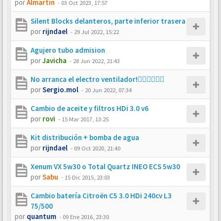
por
Almartin
-
03 Oct 2023, 17:57
Silent Blocks delanteros, parte inferior trasera
por
rijndael
-
29 Jul 2022, 15:22
Agujero tubo admision
por
Javicha
-
28 Jun 2022, 21:43
No arranca el electro ventilador!🤦‍♂️🤦‍♂️🤦‍♂️
por
Sergio.mol
-
20 Jun 2022, 07:34
Cambio de aceite y filtros HDi 3.0 v6
por
rovi
-
15 Mar 2017, 13:25
Kit distribución + bomba de agua
por
rijndael
-
09 Oct 2020, 21:40
Xenum VX 5w30 o Total Quartz INEO ECS 5w30
por
Sabu
-
15 Dic 2015, 23:03
Cambio batería Citroën C5 3.0 HDi 240cv L3
75/500
por
quantum
-
09 Ene 2016, 23:30