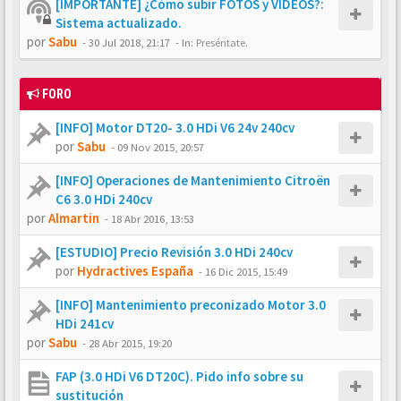
[IMPORTANTE] ¿Cómo subir FOTOS y VÍDEOS?:
Sistema actualizado.
por
Sabu
-
30 Jul 2018, 21:17
- In:
Preséntate.
FORO
[INFO] Motor DT20- 3.0 HDi V6 24v 240cv
por
Sabu
-
09 Nov 2015, 20:57
[INFO] Operaciones de Mantenimiento Citroën
C6 3.0 HDi 240cv
por
Almartin
-
18 Abr 2016, 13:53
[ESTUDIO] Precio Revisión 3.0 HDi 240cv
por
Hydractives España
-
16 Dic 2015, 15:49
[INFO] Mantenimiento preconizado Motor 3.0
HDi 241cv
por
Sabu
-
28 Abr 2015, 19:20
FAP (3.0 HDi V6 DT20C). Pido info sobre su
sustitución