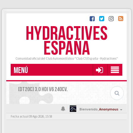
HYDRACTIVES
ESPAÑA
Comunidad oficial del Club Automovilístico "Club C5 España - Hydractives"
MENÚ
[DT20C] 3.0 HDI V6 240CV.
Bienvenido,
Anonymous
Fecha actual 09 Ago 2026, 15:58