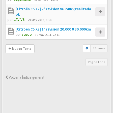
[Citroën C5 X7] 2ª revision V6 240cv,realizada
ok
por
JAVIV6
-
29 May 2012, 23:30
[Citroën C5 X7] 1ª revision 20.000 0 30.000km
por
scudo
-
30 May 2011, 22:11
27 temas
Nuevo Tema
Página
1
de
1
Volver a Índice general