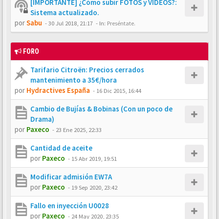
[IMPORTANTE] ¿Cómo subir FOTOS y VÍDEOS?:
Sistema actualizado.
por
Sabu
-
30 Jul 2018, 21:17
- In:
Preséntate.
FORO
Tarifario Citroën: Precios cerrados
mantenimiento a 35€/hora
por
Hydractives España
-
16 Dic 2015, 16:44
Cambio de Bujías & Bobinas (Con un poco de
Drama)
por
Paxeco
-
23 Ene 2025, 22:33
Cantidad de aceite
por
Paxeco
-
15 Abr 2019, 19:51
Modificar admisión EW7A
por
Paxeco
-
19 Sep 2020, 23:42
Fallo en inyección U0028
por
Paxeco
-
24 May 2020, 23:35