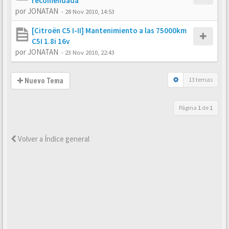
recomendada
por
JONATAN
-
28 Nov 2010, 14:53
[Citroën C5 I-II] Mantenimiento a las 75000km
C5I 1.8i 16v
por
JONATAN
-
23 Nov 2010, 22:43
13 temas
Nuevo Tema
Página
1
de
1
Volver a Índice general