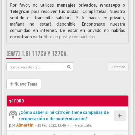
Por favor, no utilices
mensajes privados
,
WhαtsApp
o
Telegrαm
para resolver tus dudas. ¡Compártelas! Nuestro
sentido es transmitir sabiduría. Si lo haces en privado,
mañana no estará disponible. Encontraste nuestra
comunidad en internet. De estar en privado no habrías
encontrado nada.
Abre un post y compártelas
[EW7] 1.8I 117CV Y 127CV.
13 temas
Nuevo Tema
FORO
¿Cómo saber si mi Citroën tiene campañas de
recuperación o de modernización?
por
Almartin
-
19 Feb 2022, 13:46
- In:
Preséntate.