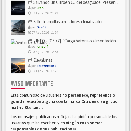
Salvando un Citroën C5 del desguace: Presentación y seguimiento
por
Eren
07 Ago 2026, 21:42
Fallo trampillas aireadores climatizador
por
GsaC5
07 Ago 2026, 11:24
- INFO - [C5 X7]: "Carga batería o alimentación eléctri...
por
iongolf
03 Ago 2026, 12:33
Elevalunas
por
celeventosa
02 Ago 2026, 07:26
AVISO IMPORTANTE
Esta comunidad de usuarios
no pertenece, representa o
guarda relación alguna con la marca Citroën o su grupo
matriz Stellantis
.
Los mensajes publicados reflejan la opinión personal de los
usuarios que las escriben y
en ningún caso somos
responsables de sus publicaciones
.