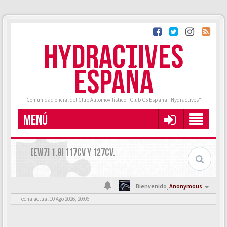
HYDRACTIVES
ESPAÑA
Comunidad oficial del Club Automovilístico "Club C5 España - Hydractives"
MENÚ
[EW7] 1.8I 117CV Y 127CV.
Bienvenido,
Anonymous
Fecha actual 10 Ago 2026, 20:06