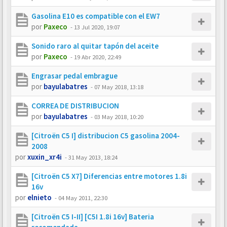
Gasolina E10 es compatible con el EW7
por
Paxeco
-
13 Jul 2020, 19:07
Sonido raro al quitar tapón del aceite
por
Paxeco
-
19 Abr 2020, 22:49
Engrasar pedal embrague
por
bayulabatres
-
07 May 2018, 13:18
CORREA DE DISTRIBUCION
por
bayulabatres
-
03 May 2018, 10:20
[Citroën C5 I] distribucion C5 gasolina 2004-
2008
por
xuxin_xr4i
-
31 May 2013, 18:24
[Citroën C5 X7] Diferencias entre motores 1.8i
16v
por
elnieto
-
04 May 2011, 22:30
[Citroën C5 I-II] [C5I 1.8i 16v] Bateria